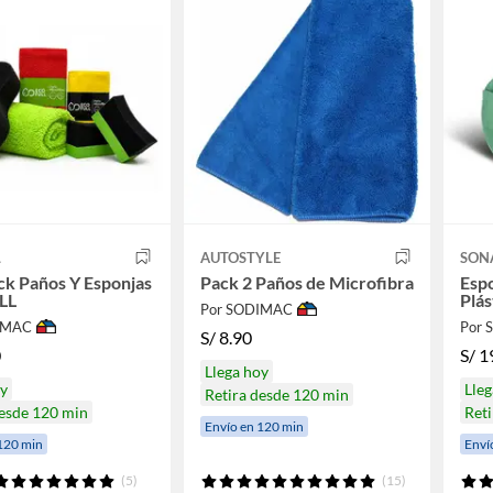
L
AUTOSTYLE
SON
k Paños Y Esponjas
Pack 2 Paños de Microfibra
Espo
LL
Plás
Por SODIMAC
IMAC
Por
S/
8.90
0
S/
1
Llega hoy
oy
Lleg
Retira desde 120 min
desde 120 min
Reti
Envío en 120 min
120 min
Enví
(5)
(15)