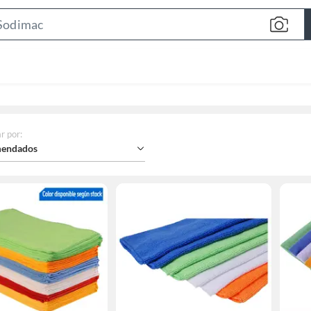
Search
Bar
r por
:
endados