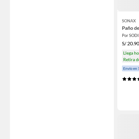
SONAX
Paño de
Por SOD
S/
20.9
Llega h
Retira 
Envío en 