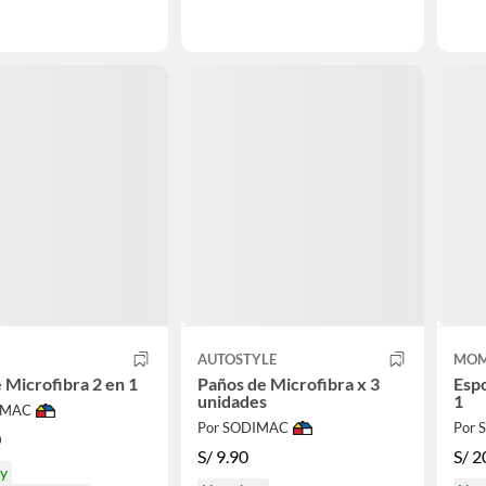
AUTOSTYLE
MO
 Microfibra 2 en 1
Paños de Microfibra x 3
Espo
unidades
1
IMAC
Por SODIMAC
Por
0
S/
9.90
S/
2
oy