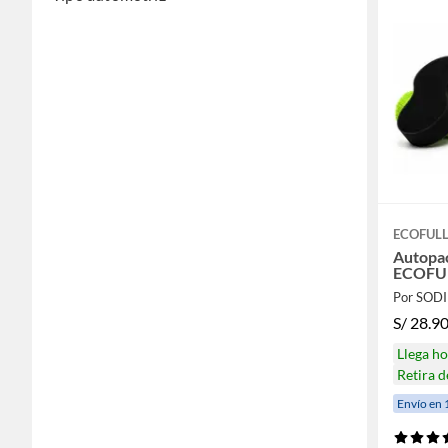
ECOFUL
Autopac
ECOFU
Por SOD
S/
28.9
Llega h
Retira 
Envío en 