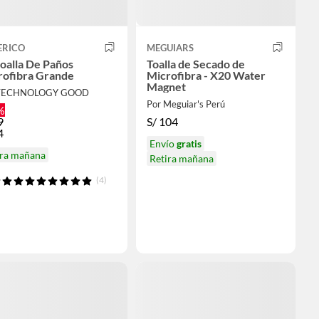
ERICO
MEGUIARS
toalla De Paños
Toalla de Secado de
rofibra Grande
Microfibra - X20 Water
Magnet
 TECHNOLOGY GOOD
Por Meguiar's Perú
%
9
S/
104
4
Envío
gratis
ira mañana
Retira mañana
(4)