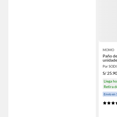
MOMO
Paño de
unidad
Por SOD
S/
25.9
Llega h
Retira 
Envío en 