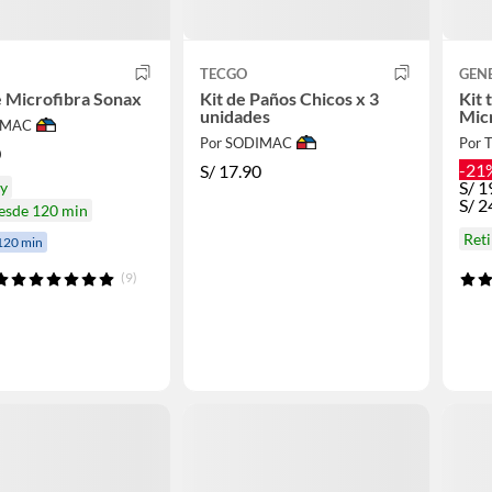
TECGO
GEN
 Microfibra Sonax
Kit de Paños Chicos x 3
Kit 
unidades
Mic
IMAC
Por SODIMAC
Por
0
-21
S/
17.90
S/
1
oy
S/
2
desde 120 min
Ret
120 min
(9)