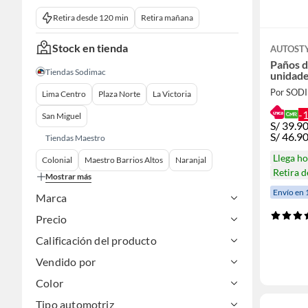
Retira desde 120 min
Retira mañana
Stock en tienda
AUTOST
Paños d
Tiendas Sodimac
unidad
Por SOD
Lima Centro
Plaza Norte
La Victoria
-
San Miguel
S/
39.9
S/
46.9
Tiendas Maestro
Llega h
Colonial
Maestro Barrios Altos
Naranjal
Retira 
Mostrar más
Envío en 
Marca
Precio
Calificación del producto
Vendido por
Color
Tipo automotriz