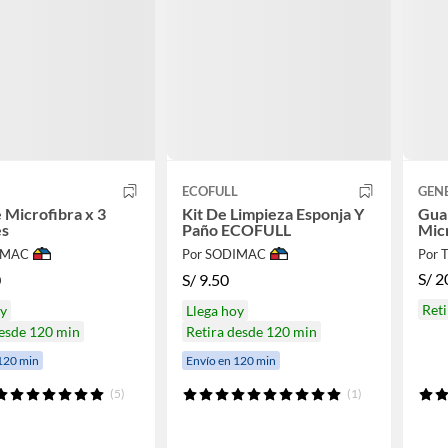
ECOFULL
GEN
 Microfibra x 3
Kit De Limpieza Esponja Y
Gua
es
Paño ECOFULL
Mic
IMAC
Por SODIMAC
Por
S/
2
0
S/
9.50
Ret
oy
Llega hoy
desde 120 min
Retira desde 120 min
120 min
Envío en 120 min
(5)
(1)