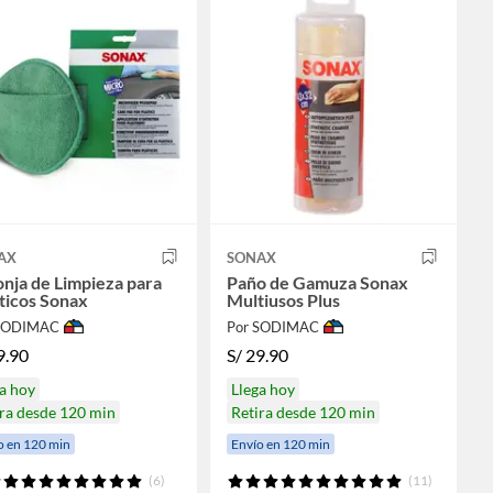
AX
SONAX
nja de Limpieza para
Paño de Gamuza Sonax
ticos Sonax
Multiusos Plus
 SODIMAC
Por SODIMAC
9.90
S/
29.90
a hoy
Llega hoy
ra desde 120 min
Retira desde 120 min
o en 120 min
Envío en 120 min
(6)
(11)