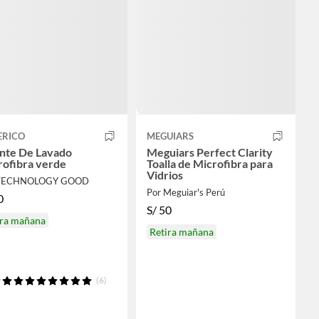
ERICO
MEGUIARS
nte De Lavado
Meguiars Perfect Clarity
rofibra verde
Toalla de Microfibra para
Vidrios
 TECHNOLOGY GOOD
Por Meguiar's Perú
0
S/
50
ira mañana
Retira mañana
(6)