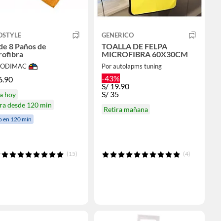
OSTYLE
GENERICO
de 8 Paños de
TOALLA DE FELPA
rofibra
MICROFIBRA 60X30CM
 SODIMAC
Por autolapms tuning
-43%
6.90
S/
19.90
S/
35
a hoy
ra desde 120 min
Retira mañana
o en 120 min
(15)
(4)