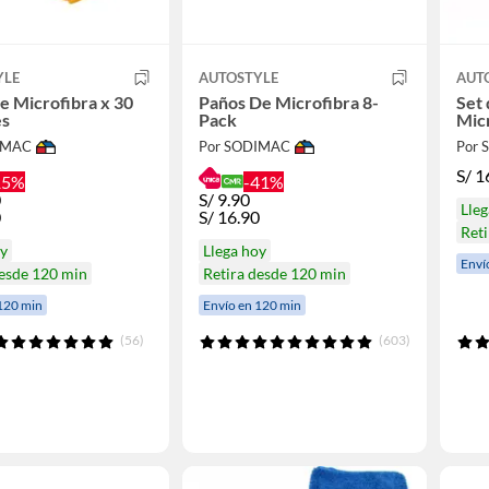
YLE
AUTOSTYLE
AUT
e Microfibra x 30
Paños De Microfibra 8-
Set 
es
Pack
Mic
IMAC
Por SODIMAC
Por
S/
1
15%
-41%
0
S/
9.90
Lleg
0
S/
16.90
Reti
oy
Llega hoy
Enví
desde 120 min
Retira desde 120 min
120 min
Envío en 120 min
(56)
(603)