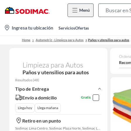
Menú
location-
Ingresa tu ubicación
Servicios
Ofertas
icon
Home
Automotriz - Limpieza para Autos
Paños y utensilios para autos
Ordena
Recom
Limpieza para Autos
Paños y utensilios para autos
Resultados
(
48
)
Tipo de Entrega
Envío a domicilio
Gratis
Llega hoy
Llega mañana
Retiro en un punto
Sodimac Lima Centro, Sodimac Plaza Norte, Sodimac La Victoria, Sodimac San Miguel, Sodimac S. J. Lurigancho, Sodimac Primavera, Sodimac Chacarilla, Sodimac Av. La Molina, Sodimac Colonial, Maestro Barrios Altos, Sodimac Naranjal