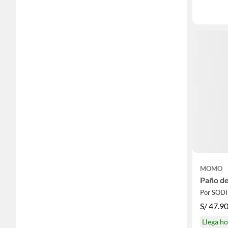
MOMO
Paño de
Por SOD
S/
47.9
Llega h