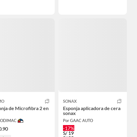
MO
SONAX
nja de Microfibra 2 en
Esponja aplicadora de cera
sonax
 SODIMAC
Por GAAC AUTO
-17%
0.90
S/
19