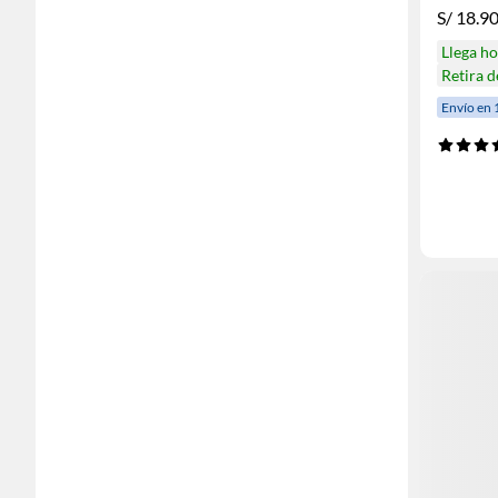
S/
18.9
Llega h
Retira 
Envío en 