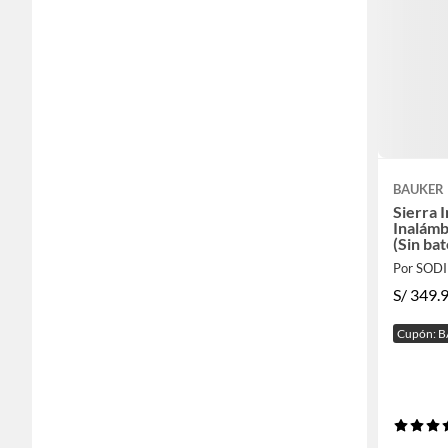
BAUKER
Sierra 
Inalámb
(Sin ba
Por SOD
S/
349.
Cupón: 