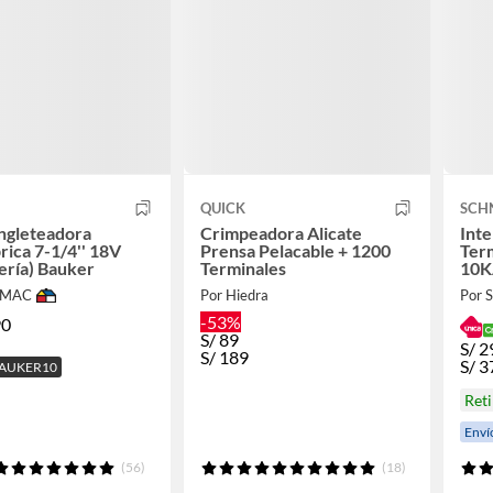
QUICK
SCHN
Ingleteadora
Crimpeadora Alicate
Inte
rica 7-1/4'' 18V
Prensa Pelacable + 1200
Ter
tería) Bauker
Terminales
10K
IMAC
Por Hiedra
Por
-53%
90
S/
89
S/
2
S/
189
S/
3
BAUKER10
Reti
Enví
(56)
(18)