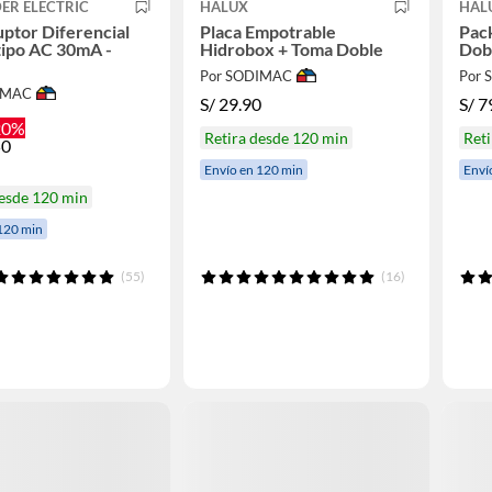
ER ELECTRIC
HALUX
HAL
uptor Diferencial
Placa Empotrable
Pac
tipo AC 30mA -
Hidrobox + Toma Doble
Dob
Por SODIMAC
Por
IMAC
S/
29.90
S/
7
20%
Retira desde 120 min
Reti
50
Envío en 120 min
Enví
desde 120 min
120 min
(55)
(16)