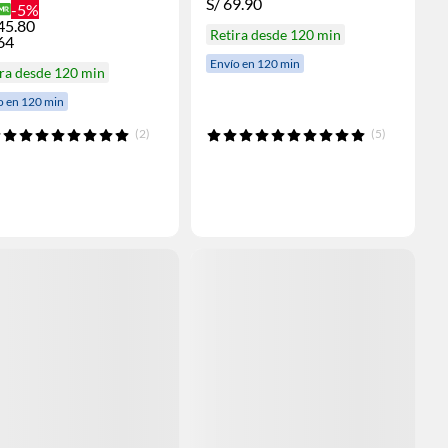
S/
69.90
-5%
45.80
Retira desde 120 min
64
Envío en 120 min
ra desde 120 min
o en 120 min
(2)
(5)