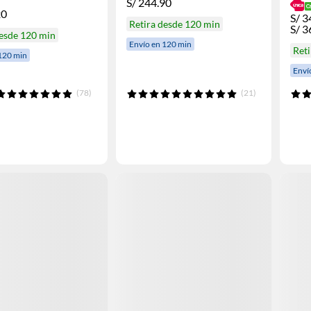
S/
244.90
20
S/
3
Retira desde 120 min
S/
3
desde 120 min
Envío en 120 min
Reti
120 min
Enví
(78)
(21)