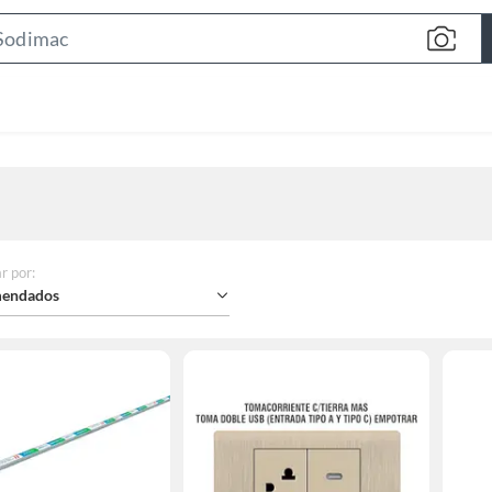
Search
Bar
r por
:
endados