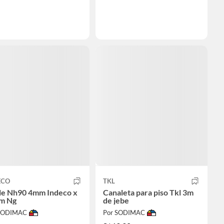
ECO
TKL
le Nh90 4mm Indeco x
Canaleta para piso Tkl 3m
m Ng
de jebe
 SODIMAC
Por SODIMAC