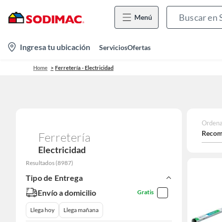
Menú
location-
Ingresa tu ubicación
Servicios
Ofertas
icon
Home
Ferretería - Electricidad
Ordena
Recom
Ferretería
Electricidad
Resultados
(
8987
)
Tipo de Entrega
Envío a domicilio
Gratis
Llega hoy
Llega mañana