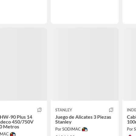
STANLEY
IND
THW-90 Plus 14
Juego de Alicates 3 Piezas
Cab
deco 450/750V
Stanley
100
00 Metros
Por SODIMAC
Por
IMAC