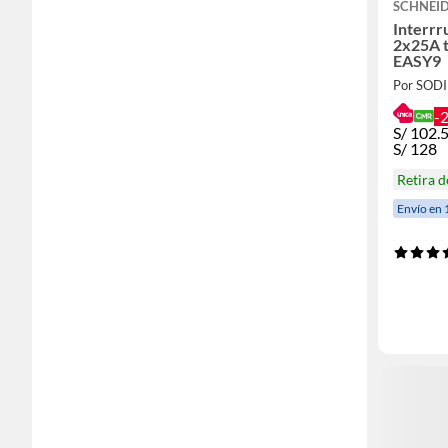
SCHNEID
Interrr
2x25A 
EASY9
Por SOD
-
S/
102.
S/
128
Retira 
Envío en 