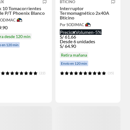
UX
BTICINO
k 10 Tomacorrientes
Interruptor
le P/T Phoenix Blanco
Termomagnético 2x40A
Bticino
 SODIMAC
Por SODIMAC
9.90
Precio
Volumen
-5%
ra desde 120 min
S/
61.66
Desde 6 unidades
o en 120 min
S/
64.90
Retira mañana
Envío en 120 min
(22)
(35)