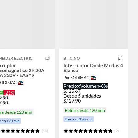
EIDER ELECTRIC
BTICINO
rruptor
Interruptor Doble Modus 4
momagnético 2P 20A
Blanco
A 230V - EASY9
Por SODIMAC
 SODIMAC
Precio
Volumen
-8%
S/
25.67
-21%
Desde 5 unidades
9.90
S/
27.90
7.90
Retira desde 120 min
ra desde 120 min
Envío en 120 min
o en 120 min
(12)
(9)