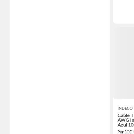
INDECO
Cable 
AWG In
Azul 1
Por SOD