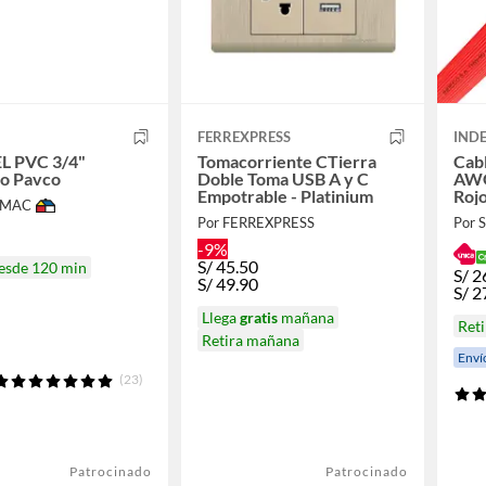
FERREXPRESS
IND
EL PVC 3/4"
Tomacorriente CTierra
Cab
co Pavco
Doble Toma USB A y C
AWG
Empotrable - Platinium
Roj
IMAC
Por FERREXPRESS
Por
-9%
S/
45.50
desde 120 min
S/
2
S/
49.90
S/
2
Llega
gratis
mañana
Reti
Retira mañana
Enví
(23)
Patrocinado
Patrocinado