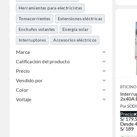
Herramientas para electricistas
Tomacorrientes
Extensiones eléctricas
Enchufes volantes
Energía solar
Interruptores
Accesorios eléctricos
Canalización
Marca
Calificación del producto
Interruptores y llaves termomagnéticas
Precio
Temporizadores y timers
Sockets
Vendido por
Herramientas y complementos eléctricos
BTICINO
Color
Interru
2x40A B
Voltaje
Por SOD
Precio
S/
179.
Desde 4
S/
189