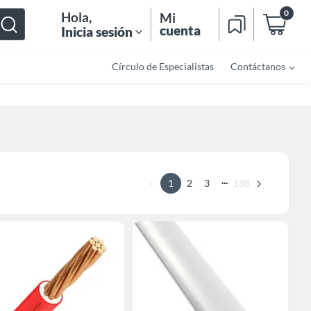
0
Hola
,
Mi
cuenta
Inicia sesión
Círculo de Especialistas
Contáctanos
...
1
2
3
188