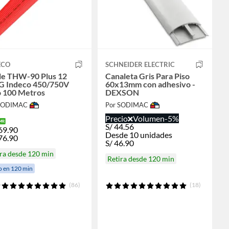
ECO
SCHNEIDER ELECTRIC
le THW-90 Plus 12
Canaleta Gris Para Piso
 Indeco 450/750V
60x13mm con adhesivo -
o 100 Metros
DEXSON
 SODIMAC
Por SODIMAC
Precio
Volumen
-5%
S/
44.56
69.90
Desde 10 unidades
76.90
S/
46.90
ra desde 120 min
Retira desde 120 min
o en 120 min
(86)
(18)