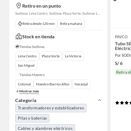
Retiro en un punto
Sodimac Lima Centro, Sodimac Plaza Norte, Sodimac La Victoria, Sodimac San Miguel, Sodimac S. J. Lurigancho, Sodimac Chacarilla, Sodimac Av. La Molina, Sodimac Colonial, Maestro Barrios Altos, Sodimac Naranjal
Retira desde 120 min
Retira mañana
Stock en tienda
PAVCO
Tubo S
Tiendas Sodimac
Eléctri
Por SOD
Lima Centro
Plaza Norte
La Victoria
S/
6
San Miguel
Retira 
Tiendas Maestro
Colonial
Maestro Barrios Altos
Naranjal
Mostrar más
Categoría
Transformadores y estabilizadores
Pilas y baterías
Cables y alambres eléctricos