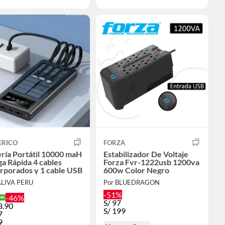
ERICO
FORZA
ría Portátil 10000 maH
Estabilizador De Voltaje
a Rápida 4 cables
Forza Fvr-1222usb 1200va
rporados y 1 cable USB
600w Color Negro
ALIVA PERU
Por BLUEDRAGON
-51%
-46%
S/
97
3.90
S/
199
7
9