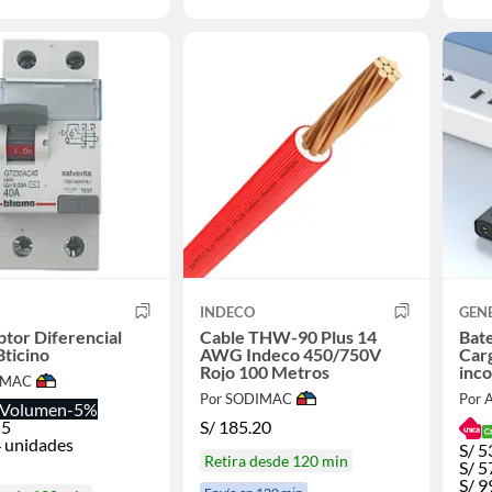
INDECO
GEN
ptor Diferencial
Cable THW-90 Plus 14
Bate
ticino
AWG Indeco 450/750V
Carg
Rojo 100 Metros
inco
IMAC
Por SODIMAC
Por 
Volumen
-5%
55
S/
185.20
 unidades
S/
5
Retira desde 120 min
S/
5
S/
9