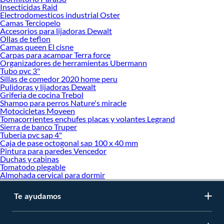
Insecticidas Raid
Electrodomesticos industrial Oster
Camas Terciopelo
Accesorios para lijadoras Dewalt
Ollas de teflon
Camas queen El cisne
Carpas para acampar Terra force
Organizadores de herramientas Ubermann
Tubo pvc 3"
Sillas de comedor 2020 home peru
Pulidoras y lijadoras Dewalt
Griferia de cocina Trebol
Shampo para perros Nature's miracle
Motocicletas Moveen
Tomacorrientes enchufes placas y volantes Legrand
Sierra de banco Truper
Tuberia pvc sap 4"
Caja de pase octogonal sap 100 x 40 mm
Pintura para paredes Vencedor
Duchas y cabinas
Tomatodo plegable
Almohada cervical para dormir
Te ayudamos