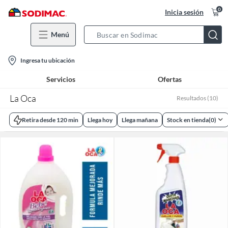
0
Inicia sesión
Menú
Search
Bar
location-
Ingresa tu ubicación
icon
Servicios
Ofertas
La Oca
Resultados
(
10
)
Retira desde 120 min
Llega hoy
Llega mañana
Stock en tienda
(
0
)