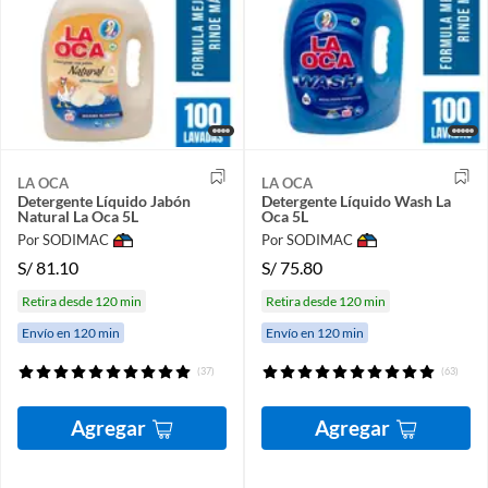
LA OCA
LA OCA
Detergente Líquido Jabón
Detergente Líquido Wash La
Natural La Oca 5L
Oca 5L
Por SODIMAC
Por SODIMAC
S/
81.10
S/
75.80
Retira desde 120 min
Retira desde 120 min
Envío en 120 min
Envío en 120 min
(37)
(63)
Agregar
Agregar