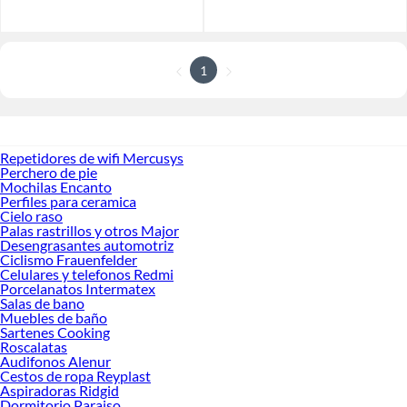
1
Repetidores de wifi Mercusys
Perchero de pie
Mochilas Encanto
Perfiles para ceramica
Cielo raso
Palas rastrillos y otros Major
Desengrasantes automotriz
Ciclismo Frauenfelder
Celulares y telefonos Redmi
Porcelanatos Intermatex
Salas de bano
Muebles de baño
Sartenes Cooking
Roscalatas
Audifonos Alenur
Cestos de ropa Reyplast
Aspiradoras Ridgid
Dormitorio Paraiso