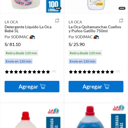
LA OCA
LA OCA
Detergente Líquido La Oca
La Oca Quitamanchas Cuellos
Bebé 5L
y Puños Gatillo 750ml
Por SODIMAC
Por SODIMAC
S/
81.10
S/
25.90
Retira desde 120 min
Retira desde 120 min
Envío en 120 min
Envío en 120 min
(41)
(11)
Agregar
Agregar