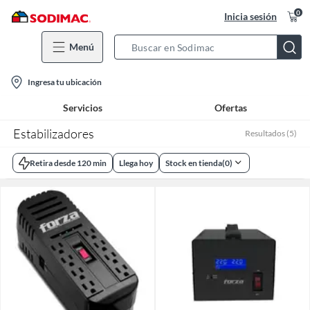
0
Inicia sesión
Menú
Search
Bar
location-
Ingresa tu ubicación
icon
Servicios
Ofertas
Estabilizadores
Resultados
(
5
)
Retira desde 120 min
Llega hoy
Stock en tienda
(
0
)