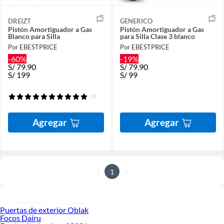
DREIZT
GENERICO
Pistón Amortiguador a Gas
Pistón Amortiguador a Gas
Blanco para Silla
para Silla Clase 3 blanco
Por EBESTPRICE
Por EBESTPRICE
-60%
-19%
S/
79.90
S/
79.90
S/
199
S/
99
(1)
Agregar
Agregar
1
Puertas de exterior Oblak
Focos Dairu