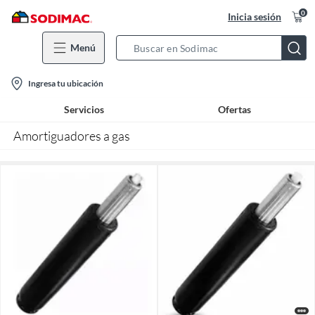
0
Inicia sesión
Menú
Search
Bar
location-
Ingresa tu ubicación
icon
Servicios
Ofertas
Amortiguadores a gas