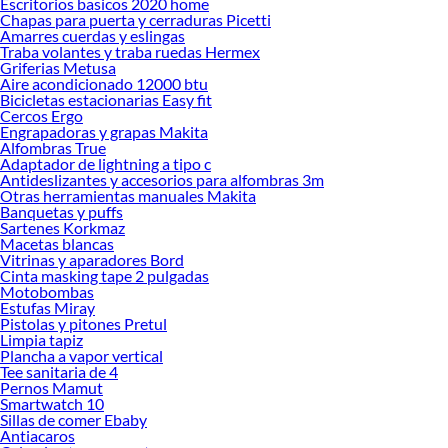
Escritorios basicos 2020 home
Chapas para puerta y cerraduras Picetti
Amarres cuerdas y eslingas
Traba volantes y traba ruedas Hermex
Griferias Metusa
Aire acondicionado 12000 btu
Bicicletas estacionarias Easy fit
Cercos Ergo
Engrapadoras y grapas Makita
Alfombras True
Adaptador de lightning a tipo c
Antideslizantes y accesorios para alfombras 3m
Otras herramientas manuales Makita
Banquetas y puffs
Sartenes Korkmaz
Macetas blancas
Vitrinas y aparadores Bord
Cinta masking tape 2 pulgadas
Motobombas
Estufas Miray
Pistolas y pitones Pretul
Limpia tapiz
Plancha a vapor vertical
Tee sanitaria de 4
Pernos Mamut
Smartwatch 10
Sillas de comer Ebaby
Antiacaros