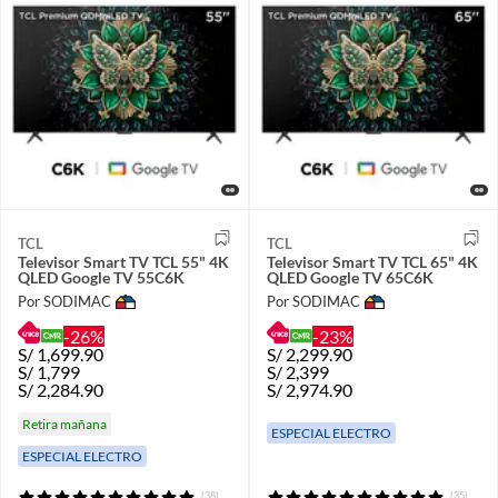
TCL
TCL
Televisor Smart TV TCL 55" 4K
Televisor Smart TV TCL 65" 4K
QLED Google TV 55C6K
QLED Google TV 65C6K
Por SODIMAC
Por SODIMAC
-26%
-23%
S/
1,699.90
S/
2,299.90
S/
1,799
S/
2,399
S/
2,284.90
S/
2,974.90
Retira mañana
ESPECIAL ELECTRO
ESPECIAL ELECTRO
(38)
(35)