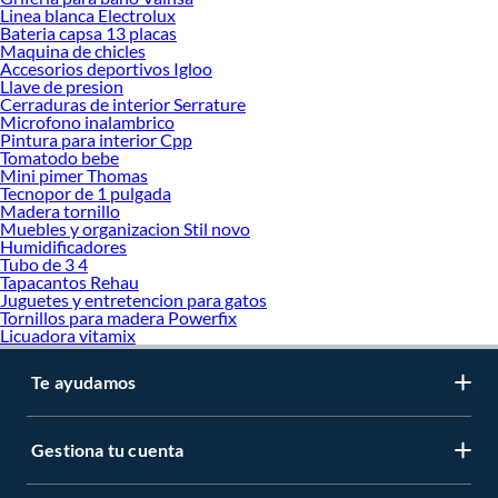
Linea blanca Electrolux
Bateria capsa 13 placas
Maquina de chicles
Accesorios deportivos Igloo
Llave de presion
Cerraduras de interior Serrature
Microfono inalambrico
Pintura para interior Cpp
Tomatodo bebe
Mini pimer Thomas
Tecnopor de 1 pulgada
Madera tornillo
Muebles y organizacion Stil novo
Humidificadores
Tubo de 3 4
Tapacantos Rehau
Juguetes y entretencion para gatos
Tornillos para madera Powerfix
Licuadora vitamix
Te ayudamos
Gestiona tu cuenta