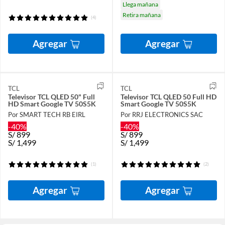
Llega mañana
Retira mañana
(4)
Agregar
Agregar
TCL
TCL
Televisor TCL QLED 50" Full
Televisor TCL QLED 50 Full HD
HD Smart Google TV 50S5K
Smart Google TV 50S5K
Por SMART TECH RB EIRL
Por RRJ ELECTRONICS SAC
-40%
-40%
S/
899
S/
899
S/
1,499
S/
1,499
(1)
(2)
Agregar
Agregar