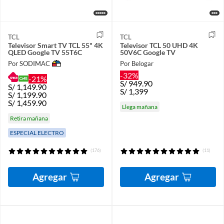
TCL
TCL
Televisor Smart TV TCL 55" 4K
Televisor TCL 50 UHD 4K
QLED Google TV 55T6C
50V6C Google TV
Por SODIMAC
Por Belogar
-32%
-21%
S/
949.90
S/
1,149.90
S/
1,399
S/
1,199.90
S/
1,459.90
Llega mañana
Retira mañana
ESPECIAL ELECTRO
(176)
(11)
Agregar
Agregar