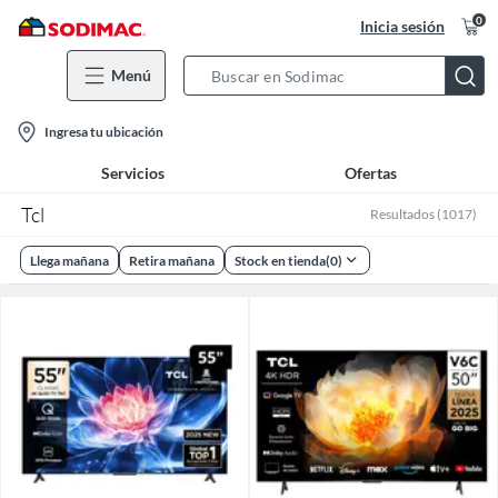
0
Inicia sesión
Menú
Search
Bar
location-
Ingresa tu ubicación
icon
Servicios
Ofertas
Tcl
Resultados
(
1017
)
Llega mañana
Retira mañana
Stock en tienda
(
0
)