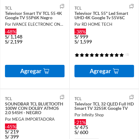
TCL
TCL
Televisor Smart TV TCL 55 4K
Televisor TCL 55" Led Smart
Google TV 55P6K Negro
UHD 4K Google Tv 55V6C
Por IVANCE ELECTRONIC ONLINE
Por RD HOME TECH
-48%
-38%
S/
1,148
S/
999
S/
2,199
S/
1,599
(1)
Agregar
Agregar
TCL
TCL
SOUNDBAR TCL BLUETOOTH
Televisor TCL 32 QLED Full HD
100W CON DOLBY ATMOS
Smart TV 32S5K Google TV
2.0 S45H - NEGRO
Por Infinity Shop
Por MEGA IMPORTADORA
-21%
-45%
S/
475
S/
219
S/
600
S/
399