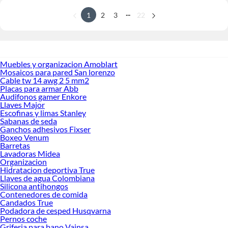
...
1
2
3
22
Muebles y organizacion Amoblart
Mosaicos para pared San lorenzo
Cable tw 14 awg 2 5 mm2
Placas para armar Abb
Audifonos gamer Enkore
Llaves Major
Escofinas y limas Stanley
Sabanas de seda
Ganchos adhesivos Fixser
Boxeo Venum
Barretas
Lavadoras Midea
Organizacion
Hidratacion deportiva True
Llaves de agua Colombiana
Silicona antihongos
Contenedores de comida
Candados True
Podadora de cesped Husqvarna
Pernos coche
Griferia para bano Vainsa