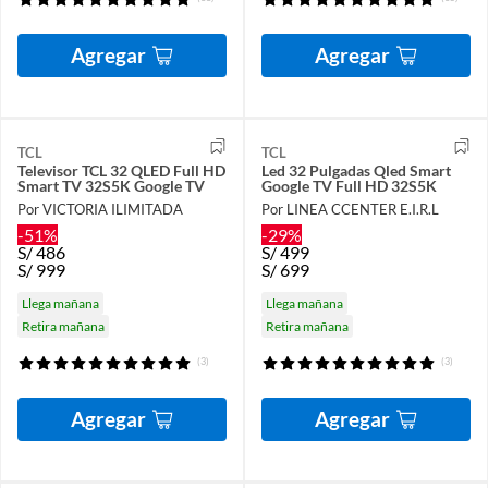
Agregar
Agregar
TCL
TCL
Televisor TCL 32 QLED Full HD
Led 32 Pulgadas Qled Smart
Smart TV 32S5K Google TV
Google TV Full HD 32S5K
Por VICTORIA ILIMITADA
Por LINEA CCENTER E.I.R.L
-51%
-29%
S/
486
S/
499
S/
999
S/
699
Llega mañana
Llega mañana
Retira mañana
Retira mañana
(3)
(3)
Agregar
Agregar