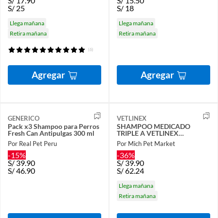
S/
17.90
S/
15.50
S/
25
S/
18
Llega mañana
Llega mañana
Retira mañana
Retira mañana
(6)
Agregar
Agregar
GENERICO
VETLINEX
Pack x3 Shampoo para Perros
SHAMPOO MEDICADO
Fresh Can Antipulgas 300 ml
TRIPLE A VETLINEX…
Por Real Pet Peru
Por Mich Pet Market
-15%
-36%
S/
39.90
S/
39.90
S/
46.90
S/
62.24
Llega mañana
Retira mañana