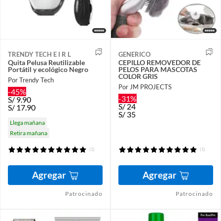
TRENDY TECH E I R L
GENERICO
Quita Pelusa Reutilizable
CEPILLO REMOVEDOR DE
Portátil y ecológico Negro
PELOS PARA MASCOTAS
COLOR GRIS
Por Trendy Tech
Por JM PROJECTS
-45%
-31%
S/
9.90
S/
24
S/
17.90
S/
35
Llega mañana
Retira mañana
(1)
(1)
Agregar
Agregar
Patrocinado
Patrocinado