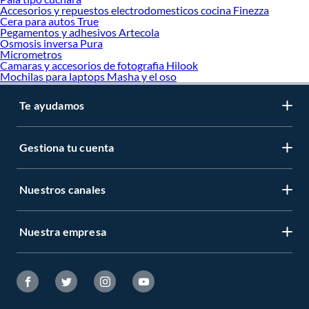
Accesorios y repuestos electrodomesticos cocina Finezza
Sabanilla y pañales para perros
Cera para autos True
Suplementos y vitaminas para perros
Pegamentos y adhesivos Artecola
Osmosis inversa Pura
Micrometros
Camaras y accesorios de fotografia Hilook
Mochilas para laptops Masha y el oso
Te ayudamos
Gestiona tu cuenta
Nuestros canales
Nuestra empresa