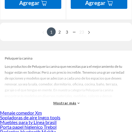
Agregar
Agregar
...
1
2
3
23
Peluqueria canina
Los productos de Peluqueria canina que necesitas para el mejoramiento de tu
hogar están en Sodimac Perú a un precio increíble. Tenemos una gran variedad
de opciones y modelos que se adecúan a cada uno de los espacios que desees
renovar, ya sea la sala, comedor, dormitorio, oficina, cocina, baño, terraza,
garaje o el que tengas en mente. En nuestra categoría Peluqueria canina
encontrarás modelos en diversos materiales, medidas, colores y demás
características específicas de tu preferencia. Recuerda que solo en Sodimac
Mostrar más
Perú contamos con todo lo necesario para cada uno de tus proyectos en las
Menaje comedor Xm
mejores marcas de calidad y con garantía.
Sopladoras de aire Ingco tools
Muebles para tv Linea brasil
Precios de Peluqueria canina en Sodimac Perú
Porta papel higienico Trebol
Si buscas ahorrar, estás en la tienda correcta porque en Sodimac tenemos
Parlantes bluetooth Makita