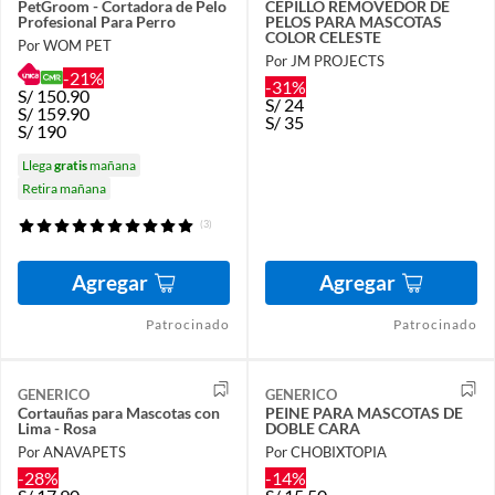
PetGroom - Cortadora de Pelo
CEPILLO REMOVEDOR DE
Profesional Para Perro
PELOS PARA MASCOTAS
COLOR CELESTE
Por WOM PET
Por JM PROJECTS
-21%
-31%
S/
150.90
S/
24
S/
159.90
S/
35
S/
190
Llega
gratis
mañana
Retira mañana
(3)
Agregar
Agregar
Patrocinado
Patrocinado
GENERICO
GENERICO
Cortauñas para Mascotas con
PEINE PARA MASCOTAS DE
Lima - Rosa
DOBLE CARA
Por ANAVAPETS
Por CHOBIXTOPIA
-28%
-14%