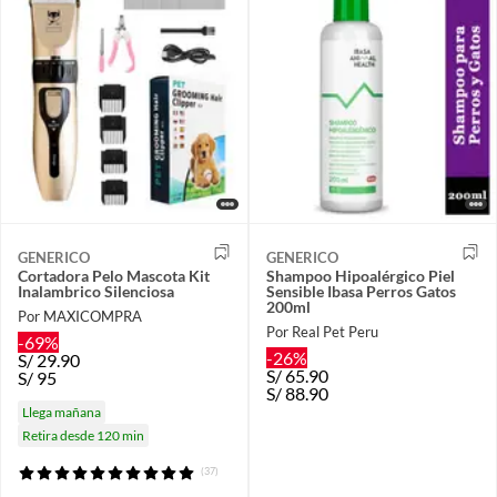
GENERICO
GENERICO
Cortadora Pelo Mascota Kit
Shampoo Hipoalérgico Piel
Inalambrico Silenciosa
Sensible Ibasa Perros Gatos
200ml
Por MAXICOMPRA
Por Real Pet Peru
-69%
-26%
S/
29.90
S/
65.90
S/
95
S/
88.90
Llega mañana
Retira desde 120 min
(37)