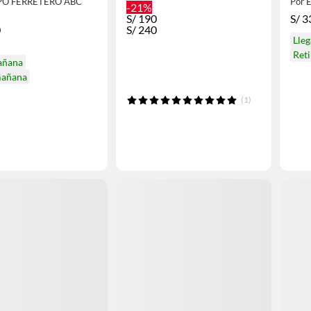
PO FERRETERO ABC
Por 
-21%
S/
190
S/
3
0
S/
240
Lle
Ret
añana
mañana
(1)