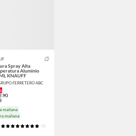
UF
ura Spray Alta
peratura Aluminio
ML KNAUFF
GRUPO FERRETERO ABC
%
2.90
3
ga mañana
ira mañana
(1)