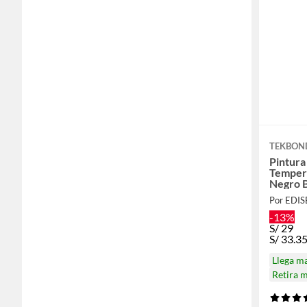
TEKBON
Pintura
Temper
Negro B
Por EDI
-13%
S/
29
S/
33.3
Llega m
Retira 