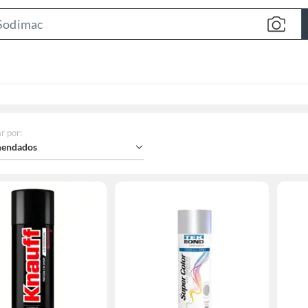
Search
Bar
r por
:
endados