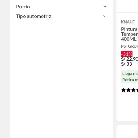
Precio
Tipo automotriz
KNAUF
Pintura
Temper
400ML
Por GRU
-31%
S/
22.9
S/
33
Llega m
Retira 