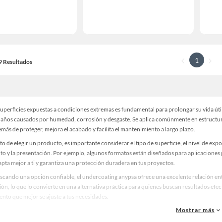
1
19 Resultados
uperficies expuestas a condiciones extremas es fundamental para prolongar su vida útil
daños causados por humedad, corrosión y desgaste. Se aplica comúnmente en estructura
emás de proteger, mejora el acabado y facilita el mantenimiento a largo plazo.
 de elegir un producto, es importante considerar el tipo de superficie, el nivel de expo
to y la presentación. Por ejemplo, algunos formatos están diseñados para aplicaciones
apta mejor a ti y garantiza una protección duradera en tus proyectos.
uscando una opción confiable, el undercoating anypsa ofrece una excelente relación entr
ión, lo que lo convierte en una alternativa práctica para quienes buscan resultados efec
nto que mejor se ajuste a tus necesidades.
Mostrar más
estras colecciones disponibles y aprovecha las ofertas exclusivas en productos de pro
de compra, cuidar tus superficies será más sencillo y eficiente.