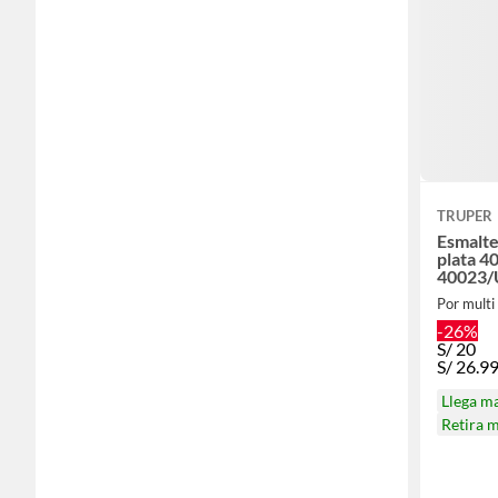
TRUPER
Esmalte
plata 4
40023/U
2UNID
Por multi
-26%
S/
20
S/
26.9
Llega m
Retira 