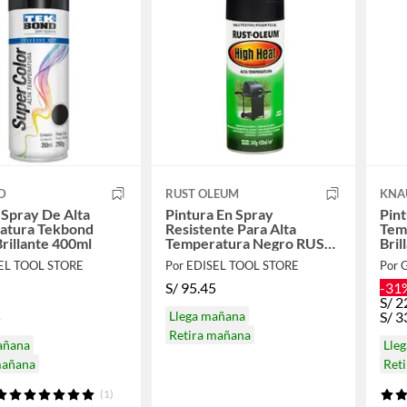
D
RUST OLEUM
KNA
 Spray De Alta
Pintura En Spray
Pint
atura Tekbond
Resistente Para Alta
Tem
rillante 400ml
Temperatura Negro RUST-
Bri
OLEUM
SEL TOOL STORE
Por EDISEL TOOL STORE
Por 
S/
95.45
-31
S/
2
5
Llega mañana
S/
3
Retira mañana
añana
Lle
mañana
Ret
(1)