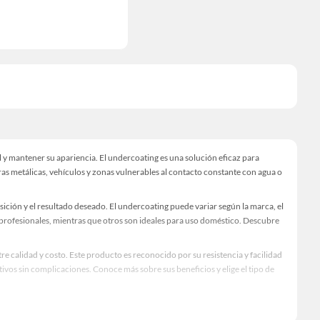
 y mantener su apariencia. El undercoating es una solución eficaz para
s metálicas, vehículos y zonas vulnerables al contacto constante con agua o
sición y el resultado deseado. El undercoating puede variar según la marca, el
 profesionales, mientras que otros son ideales para uso doméstico. Descubre
e calidad y costo. Este producto es reconocido por su resistencia y facilidad
tivos sin complicaciones. Conoce más sobre sus beneficios y elige el tipo de
tección. Con calidad garantizada, precios competitivos, envíos rápidos y