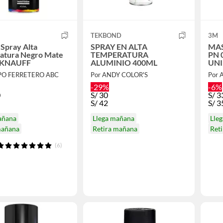
TEKBOND
3M
 Spray Alta
SPRAY EN ALTA
MAS
atura Negro Mate
TEMPERATURA
PN 0113
 KNAUFF
ALUMINIO 400ML
UN
PO FERRETERO ABC
Por ANDY COLOR'S
Por 
-29%
-6%
0
S/
30
S/
3
S/
42
S/
3
añana
Llega mañana
Lle
mañana
Retira mañana
Ret
(6)