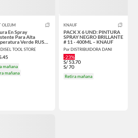
T OLEUM
KNAUF
ura En Spray
PACK X 6 UND: PINTURA
stente Para Alta
SPRAY NEGRO BRILLANTE
peratura Verde RUST-
# 11 - 400ML – KNAUF
EUM
EDISEL TOOL STORE
Por DISTRIBUIDORA DANI
5.45
-23%
S/
53.70
ga mañana
S/
70
ira mañana
Retira mañana