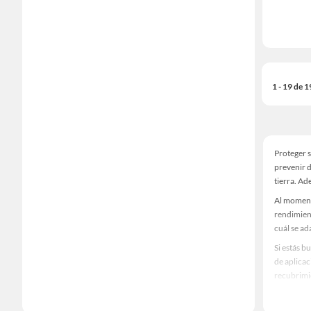
1 - 19 de 
Proteger s
prevenir 
tierra. Ad
Al momento
rendimien
cuál se ad
Si estás b
de aplicac
recubrimie
Explora nu
facilidad 