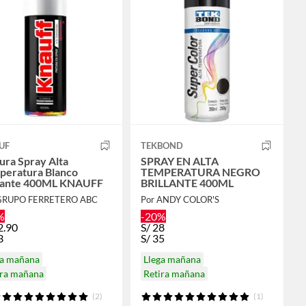
UF
TEKBOND
ura Spray Alta
SPRAY EN ALTA
peratura Blanco
TEMPERATURA NEGRO
llante 400ML KNAUFF
BRILLANTE 400ML
GRUPO FERRETERO ABC
Por ANDY COLOR'S
%
-20%
2.90
S/
28
3
S/
35
ga mañana
Llega mañana
ira mañana
Retira mañana
(2)
(1)