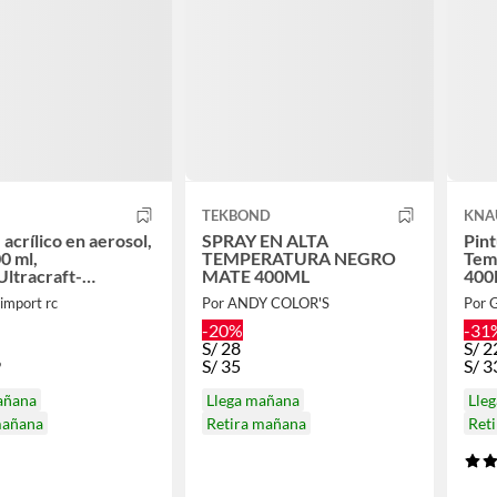
TEKBOND
KNA
 acrílico en aerosol,
SPRAY EN ALTA
Pint
00 ml,
TEMPERATURA NEGRO
Tem
ltracraft-
MATE 400ML
400
ADES
 import rc
Por ANDY COLOR'S
Por 
-20%
-31
S/
28
S/
2
9
S/
35
S/
3
añana
Llega mañana
Lle
mañana
Retira mañana
Ret