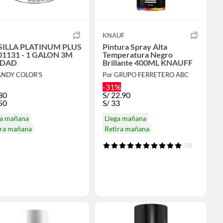
KNAUF
ILLA PLATINUM PLUS
Pintura Spray Alta
1 - 1 GALON 3M
Temperatura Negro
IDAD
Brillante 400ML KNAUFF
ANDY COLOR'S
Por GRUPO FERRETERO ABC
-31%
30
S/
22.90
50
S/
33
ga mañana
Llega mañana
ira mañana
Retira mañana
(2)