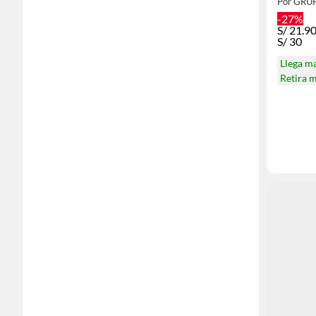
Por GRU
-27%
S/
21.9
S/
30
Llega m
Retira 