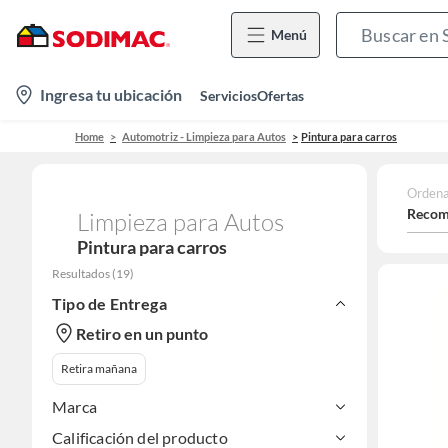
Menú
location-
Ingresa tu ubicación
Servicios
Ofertas
icon
Home
Automotriz - Limpieza para Autos
Pintura para carros
Ordena
Recom
Limpieza para Autos
Pintura para carros
Resultados
(
19
)
Tipo de Entrega
Retiro en un punto
Retira mañana
Marca
Calificación del producto