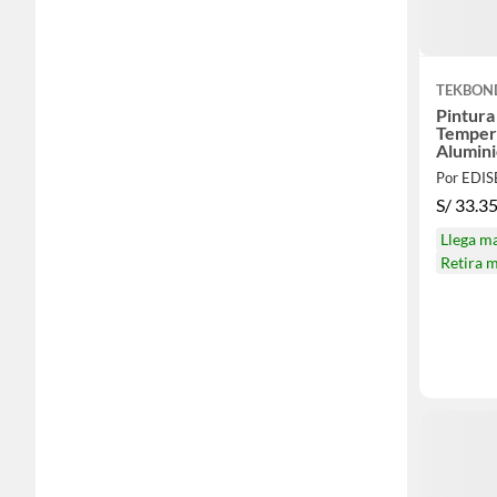
TEKBON
Pintura
Temper
Alumin
Por EDI
S/
33.3
Llega m
Retira 