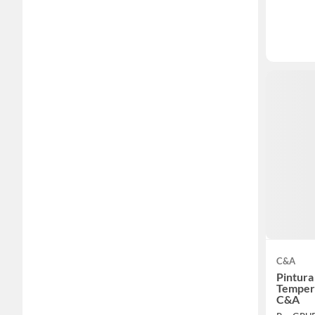
C&A
Pintura
Temper
C&A