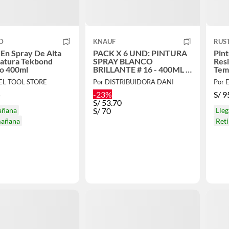
D
KNAUF
RUS
 En Spray De Alta
PACK X 6 UND: PINTURA
Pint
atura Tekbond
SPRAY BLANCO
Resi
io 400ml
BRILLANTE # 16 - 400ML –
Tem
KNAUF
OL
SEL TOOL STORE
Por DISTRIBUIDORA DANI
Por 
5
-23%
S/
9
S/
53.70
añana
S/
70
Lle
mañana
Ret