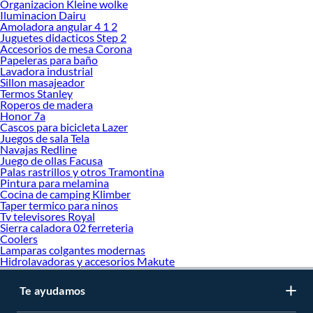
Organizacion Kleine wolke
Iluminacion Dairu
Amoladora angular 4 1 2
Juguetes didacticos Step 2
Accesorios de mesa Corona
Papeleras para baño
Lavadora industrial
Sillon masajeador
Termos Stanley
Roperos de madera
Honor 7a
Cascos para bicicleta Lazer
Juegos de sala Tela
Navajas Redline
Juego de ollas Facusa
Palas rastrillos y otros Tramontina
Pintura para melamina
Cocina de camping Klimber
Taper termico para ninos
Tv televisores Royal
Sierra caladora 02 ferreteria
Coolers
Lamparas colgantes modernas
Hidrolavadoras y accesorios Makute
Te ayudamos