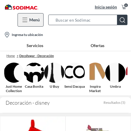
0
Inicia sesión
Menú
Search
Bar
location-
Ingresa tu ubicación
icon
Servicios
Ofertas
Home
Decohogar - Decoración
Just Home
Casa Bonita
U Buy
Sensi Dacqua
Inspira
Umbra
Collection
Market
Decoración - disney
Resultados
(
5
)