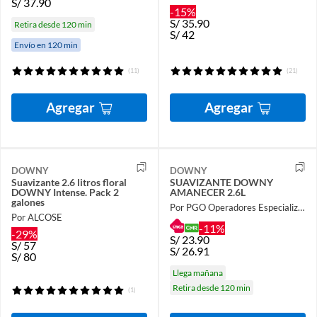
S/
37.90
-15%
S/
35.90
Retira desde 120 min
S/
42
Envío en 120 min
(11)
(21)
Agregar
Agregar
DOWNY
DOWNY
Suavizante 2.6 litros floral
SUAVIZANTE DOWNY
DOWNY Intense. Pack 2
AMANECER 2.6L
galones
Por PGO Operadores Especializados
Por ALCOSE
-11%
-29%
S/
23.90
S/
57
S/
26.91
S/
80
Llega mañana
Retira desde 120 min
(1)