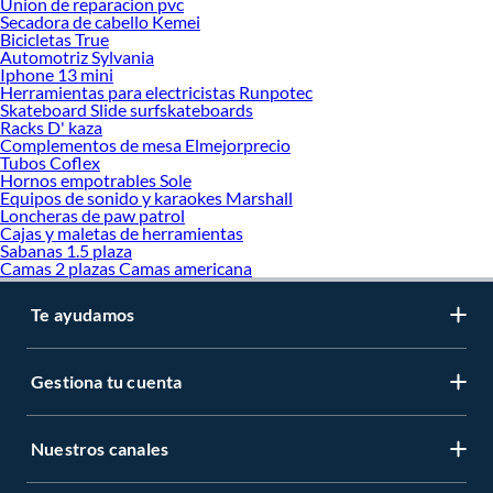
Union de reparacion pvc
Secadora de cabello Kemei
Bicicletas True
Automotriz Sylvania
Iphone 13 mini
Herramientas para electricistas Runpotec
Skateboard Slide surfskateboards
Racks D' kaza
Complementos de mesa Elmejorprecio
Tubos Coflex
Hornos empotrables Sole
Equipos de sonido y karaokes Marshall
Loncheras de paw patrol
Cajas y maletas de herramientas
Sabanas 1.5 plaza
Camas 2 plazas Camas americana
Te ayudamos
Gestiona tu cuenta
Nuestros canales