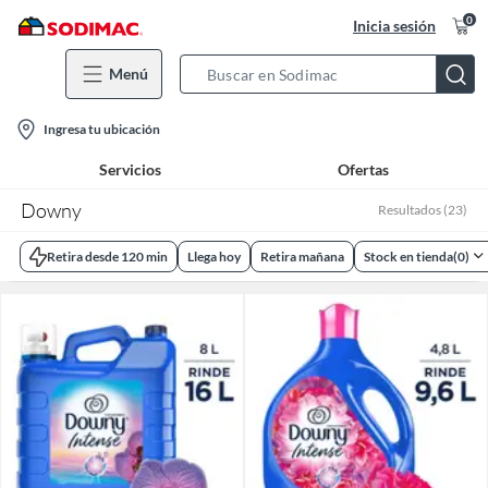
0
Inicia sesión
Menú
Search
Bar
location-
Ingresa tu ubicación
icon
Servicios
Ofertas
Downy
Resultados
(
23
)
Retira desde 120 min
Llega hoy
Retira mañana
Stock en tienda
(
0
)