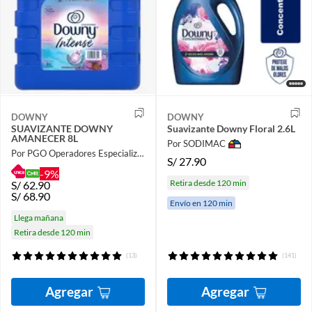
DOWNY
DOWNY
SUAVIZANTE DOWNY
Suavizante Downy Floral 2.6L
AMANECER 8L
Por SODIMAC
Por PGO Operadores Especializados
S/
27.90
-9%
Retira desde 120 min
S/
62.90
S/
68.90
Envío en 120 min
Llega mañana
Retira desde 120 min
(13)
(141)
Agregar
Agregar