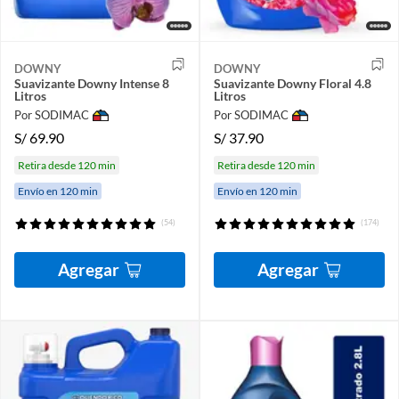
DOWNY
DOWNY
Suavizante Downy Intense 8
Suavizante Downy Floral 4.8
Litros
Litros
Por SODIMAC
Por SODIMAC
S/
69.90
S/
37.90
Retira desde 120 min
Retira desde 120 min
Envío en 120 min
Envío en 120 min
(54)
(174)
Agregar
Agregar