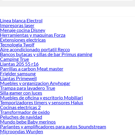
Linea blanca Electrol
Impresoras laser
Menaje cocina Disney
Herramientas y maquinas Forza
Extensiones electricas
Tecnologia Twolf
Aire acondicionado portatil Recco
Bancos butacas y sillas de bar Primus gaming
Camping True
Llantas 205 55 r16
Parrillas a carbon Meat master
Frigider samsung
Llantas Primewell
Muebles y organizacion Anyhogar
Trampa para lavadero True
Silla gamer con luces
Muebles de oficina y escritorio Mobiliari
Temporizadores timers y sensores Halux
Cocinas electricas 2
Transformador de oxido
Peluches de navidad
Mundo bebe Baby merinos
Parlantes y amplificadores para autos Soundstream
Microondas Wurden