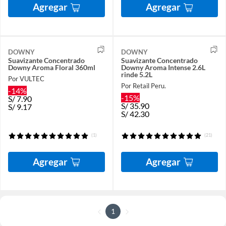
Agregar
Agregar
DOWNY
DOWNY
Suavizante Concentrado
Suavizante Concentrado
Downy Aroma Floral 360ml
Downy Aroma Intense 2.6L
rinde 5.2L
Por VULTEC
Por Retail Peru.
-14%
-15%
S/
7.90
S/
35.90
S/
9.17
S/
42.30
(1)
(21)
Agregar
Agregar
1