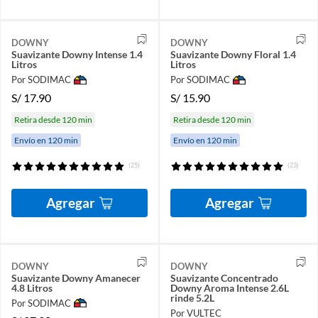
DOWNY
DOWNY
Suavizante Downy Intense 1.4
Suavizante Downy Floral 1.4
Litros
Litros
Por SODIMAC
Por SODIMAC
S/
17.90
S/
15.90
Retira desde 120 min
Retira desde 120 min
Envío en 120 min
Envío en 120 min
(25)
(23)
Agregar
Agregar
DOWNY
DOWNY
Suavizante Downy Amanecer
Suavizante Concentrado
4.8 Litros
Downy Aroma Intense 2.6L
rinde 5.2L
Por SODIMAC
Por VULTEC