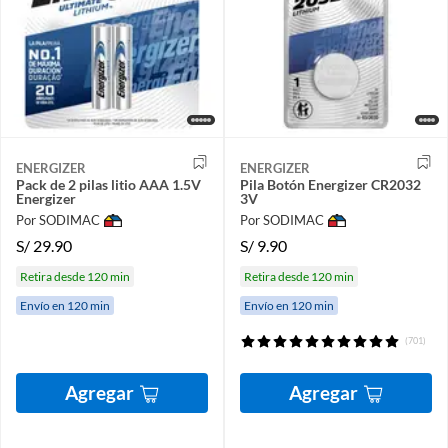
ENERGIZER
ENERGIZER
Pack de 2 pilas litio AAA 1.5V
Pila Botón Energizer CR2032
Energizer
3V
Por SODIMAC
Por SODIMAC
S/
29.90
S/
9.90
Retira desde 120 min
Retira desde 120 min
Envío en 120 min
Envío en 120 min
(701)
Agregar
Agregar