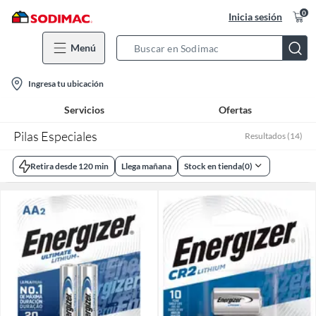
0
Inicia sesión
Menú
Search
Bar
location-
Ingresa tu ubicación
icon
Servicios
Ofertas
Pilas Especiales
Resultados
(
14
)
Retira desde 120 min
Llega mañana
Stock en tienda
(
0
)