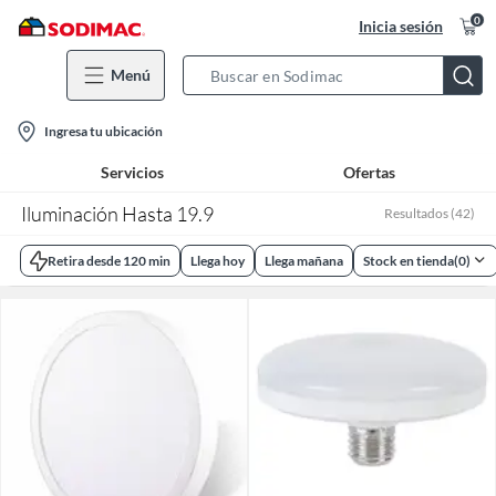
0
Inicia sesión
Menú
Search
Bar
location-
Ingresa tu ubicación
icon
Servicios
Ofertas
Iluminación Hasta 19.9
Resultados
(
42
)
Retira desde 120 min
Llega hoy
Llega mañana
Stock en tienda
(
0
)