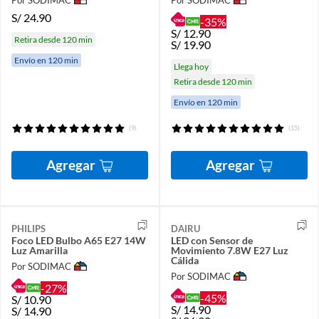
S/
24.90
-35%
S/
12.90
Retira desde 120 min
S/
19.90
Envío en 120 min
Llega hoy
Retira desde 120 min
Envío en 120 min
(9)
(15)
Agregar
Agregar
PHILIPS
DAIRU
Foco LED Bulbo A65 E27 14W
LED con Sensor de
Luz Amarilla
Movimiento 7.8W E27 Luz
Cálida
Por SODIMAC
Por SODIMAC
-27%
-45%
S/
10.90
S/
14.90
S/
14.90