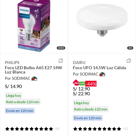
PHILIPS
DAIRU
Foco LED Bulbo A65 E27 14W
Foco UFO 14.5W Luz Cálida
Luz Blanca
Por SODIMAC
Por SODIMAC
-44%
S/
14.90
S/
12.90
S/
22.90
Llega hoy
Retira desde 120 min
Llega hoy
Retira desde 120 min
Envío en 120 min
Envío en 120 min
(82)
(12)