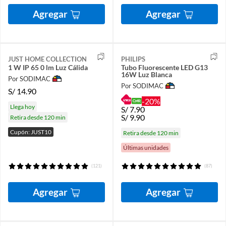
Agregar
Agregar
JUST HOME COLLECTION
PHILIPS
1 W IP 65 0 lm Luz Cálida
Tubo Fluorescente LED G13
16W Luz Blanca
Por SODIMAC
Por SODIMAC
S/
14.90
-20%
Llega hoy
S/
7.90
S/
9.90
Retira desde 120 min
Cupón: JUST10
Retira desde 120 min
Últimas unidades
(121)
(87)
Agregar
Agregar