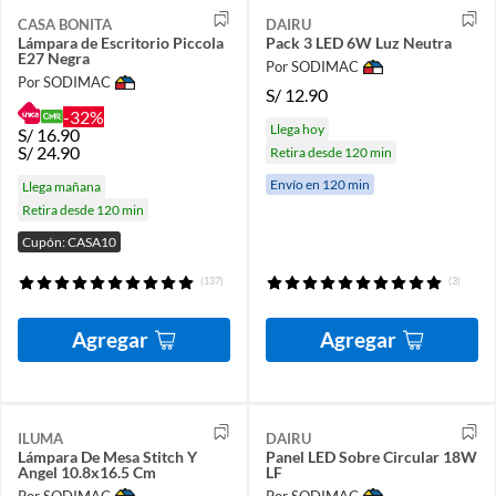
CASA BONITA
DAIRU
Lámpara de Escritorio Piccola
Pack 3 LED 6W Luz Neutra
E27 Negra
Por SODIMAC
Por SODIMAC
S/
12.90
-32%
Llega hoy
S/
16.90
S/
24.90
Retira desde 120 min
Envío en 120 min
Llega mañana
Retira desde 120 min
Cupón: CASA10
(137)
(3)
Agregar
Agregar
ILUMA
DAIRU
Lámpara De Mesa Stitch Y
Panel LED Sobre Circular 18W
Angel 10.8x16.5 Cm
LF
Por SODIMAC
Por SODIMAC