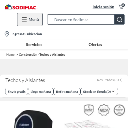
0
Inicia sesión
Menú
Search
Bar
location-
Ingresa tu ubicación
icon
Servicios
Ofertas
Home
Construcción - Techos y Aislantes
Techos y Aislantes
Resultados
(
311
)
Envío gratis
Llega mañana
Retira mañana
Stock en tienda
(
0
)