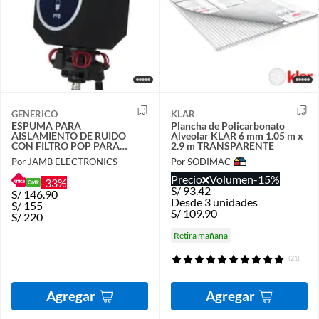
GENERICO
KLAR
ESPUMA PARA
Plancha de Policarbonato
AISLAMIENTO DE RUIDO
Alveolar KLAR 6 mm 1.05 m x
CON FILTRO POP PARA
2.9 m TRANSPARENTE
MICROFONO
Por JAMB ELECTRONICS
Por SODIMAC
Precio
Volumen
-15%
-33%
S/
93.42
S/
146.90
Desde 3 unidades
S/
155
S/
109.90
S/
220
Retira mañana
(21)
Agregar
Agregar