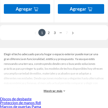
Agregar
Agregar
...
1
2
3
7
Elegir el techo adecuado para tu hogar o espacio exterior puede marcar una
gran diferencia en funcionalidad, estética y presupuesto. Ya sea que estés
renovando una terraza, construyendo desde cero o buscando soluciones
prácticas para proteger tu patio, los modelos de techos disponibles hoy ofrecen
una amplia variedad de estilos, materiales y acabados que se adaptan a
diferentes necesidades. Desde opciones modernas y elegantes hasta alternativas
más económicas y livianas, el mercado actual permite comparar y elegir con
mayor facilidad.
Mostrar más
Los techos sol y sombra modernos se han convertido en una opción popular por
Discos de desbaste
su versatilidad y diseño contemporáneo. Permiten regular la entrada de luz
Proteccion de manos Rdl
natural, protegen del sol y aportan un toque decorativo a terrazas y jardines.
Marcos de puertas Pama