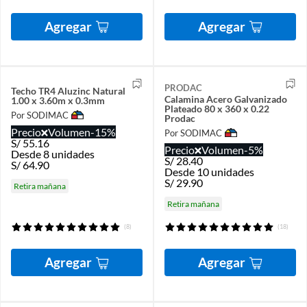
Agregar
Agregar
PRODAC
Techo TR4 Aluzinc Natural
Calamina Acero Galvanizado
1.00 x 3.60m x 0.3mm
Plateado 80 x 360 x 0.22
Por SODIMAC
Prodac
Precio
Volumen
-15%
Por SODIMAC
S/
55.16
Precio
Volumen
-5%
Desde 8 unidades
S/
28.40
S/
64.90
Desde 10 unidades
S/
29.90
Retira mañana
Retira mañana
(8)
(18)
Agregar
Agregar