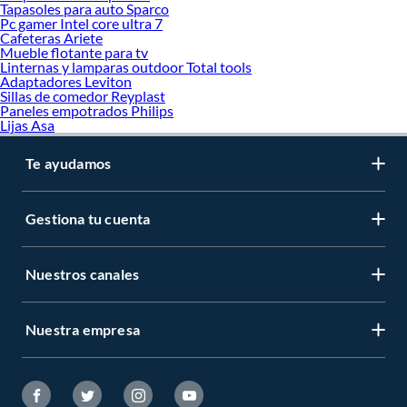
Ferreteria
Tapasoles para auto Sparco
Accesorios de Fijación
Pc gamer Intel core ultra 7
Cafeteras Ariete
Cerraduras y quincallería
Mueble flotante para tv
Electricidad
Linternas y lamparas outdoor Total tools
Gasfitería
Adaptadores Leviton
Herramientas
Sillas de comedor Reyplast
Madera
Paneles empotrados Philips
Herramientas de construccion
Lijas Asa
Materiales de Construcción
Mudanza
Te ayudamos
Pegamentos y adhesivos
Pintura
Piso
Protección para Puertas y Ventanas
Gestiona tu cuenta
Puerta
Ropa y Protección
Seguridad
Nuestros canales
Ventana
Vidrios
Nuestra empresa