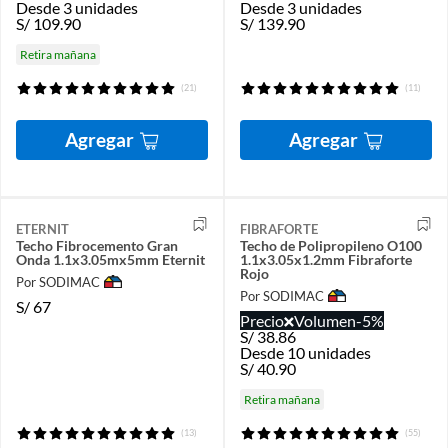
Desde 3 unidades
Desde 3 unidades
S/
109.90
S/
139.90
Retira mañana
(21)
(11)
Agregar
Agregar
ETERNIT
FIBRAFORTE
Techo Fibrocemento Gran
Techo de Polipropileno O100
Onda 1.1x3.05mx5mm Eternit
1.1x3.05x1.2mm Fibraforte
Rojo
Por SODIMAC
Por SODIMAC
S/
67
Precio
Volumen
-5%
S/
38.86
Desde 10 unidades
S/
40.90
Retira mañana
(13)
(55)