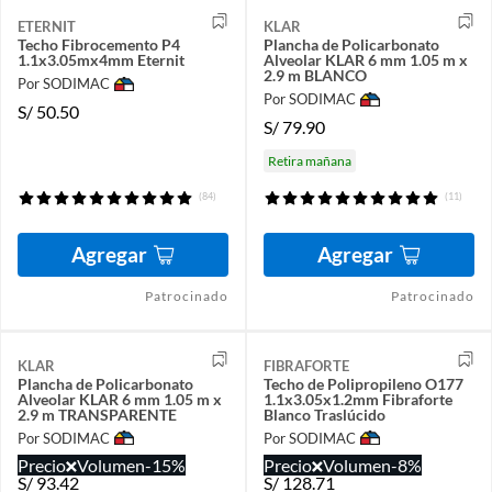
ETERNIT
KLAR
Techo Fibrocemento P4
Plancha de Policarbonato
1.1x3.05mx4mm Eternit
Alveolar KLAR 6 mm 1.05 m x
2.9 m BLANCO
Por SODIMAC
Por SODIMAC
S/
50.50
S/
79.90
Retira mañana
(84)
(11)
Agregar
Agregar
Patrocinado
Patrocinado
KLAR
FIBRAFORTE
Plancha de Policarbonato
Techo de Polipropileno O177
Alveolar KLAR 6 mm 1.05 m x
1.1x3.05x1.2mm Fibraforte
2.9 m TRANSPARENTE
Blanco Traslúcido
Por SODIMAC
Por SODIMAC
Precio
Volumen
-15%
Precio
Volumen
-8%
S/
93.42
S/
128.71