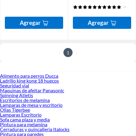
(1)
Agregar
Agregar
1
Alimento para perros Ducca
Ladrillo king kong 18 huecos
Seguridad vial
Maquinas de afeitar Panasonic
Spinning Atletis
Escritorios de melamina
Lamparas de mesa y escritorio
Ollas Tigerbee
Lamparas Escritorio
Sofa cama plaza y media
Pintura para melamina
Cerraduras y quincalleria Italocks
Pintura para paredes