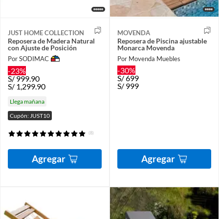
JUST HOME COLLECTION
MOVENDA
Reposera de Madera Natural
Reposera de Piscina ajustable
con Ajuste de Posición
Monarca Movenda
Por SODIMAC
Por Movenda Muebles
-30%
-23%
S/
699
S/
999.90
S/
999
S/
1,299.90
Llega mañana
Cupón: JUST10
(8)
Agregar
Agregar