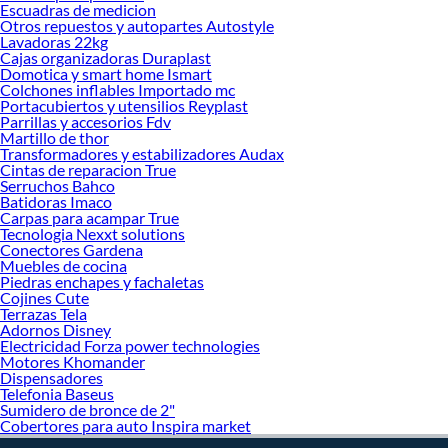
Escuadras de medicion
Otros repuestos y autopartes Autostyle
Lavadoras 22kg
Cajas organizadoras Duraplast
Domotica y smart home Ismart
Colchones inflables Importado mc
Portacubiertos y utensilios Reyplast
Parrillas y accesorios Fdv
Martillo de thor
Transformadores y estabilizadores Audax
Cintas de reparacion True
Serruchos Bahco
Batidoras Imaco
Carpas para acampar True
Tecnologia Nexxt solutions
Conectores Gardena
Muebles de cocina
Piedras enchapes y fachaletas
Cojines Cute
Terrazas Tela
Adornos Disney
Electricidad Forza power technologies
Motores Khomander
Dispensadores
Telefonia Baseus
Sumidero de bronce de 2"
Cobertores para auto Inspira market