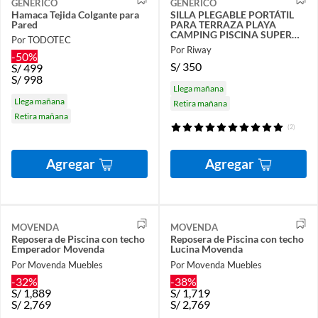
GENERICO
GENERICO
Hamaca Tejida Colgante para
SILLA PLEGABLE PORTÁTIL
Pared
PARA TERRAZA PLAYA
CAMPING PISCINA SUPER
Por TODOTEC
LIGERA
Por Riway
-50%
S/
350
S/
499
S/
998
Llega mañana
Llega mañana
Retira mañana
Retira mañana
(2)
Agregar
Agregar
MOVENDA
MOVENDA
Reposera de Piscina con techo
Reposera de Piscina con techo
Emperador Movenda
Lucina Movenda
Por Movenda Muebles
Por Movenda Muebles
-32%
-38%
S/
1,889
S/
1,719
S/
2,769
S/
2,769