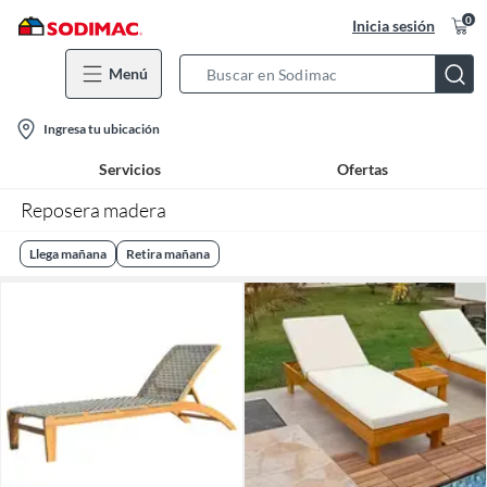
0
Inicia sesión
Menú
Search
Bar
location-
Ingresa tu ubicación
icon
Servicios
Ofertas
Reposera madera
Llega mañana
Retira mañana