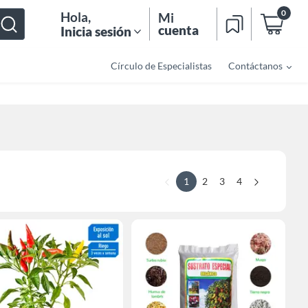
0
Hola
,
Mi
cuenta
Inicia sesión
Círculo de Especialistas
Contáctanos
1
2
3
4