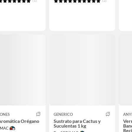
(1)
(2)
IONES
GENERICO
ANY
 Aromática Orégano
Sustrato para Cactus y
Ver
Suculentas 1 kg
Band
IMAC
Rec