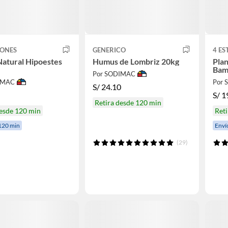
IONES
GENERICO
4 ES
Natural Hipoestes
Humus de Lombriz 20kg
Plan
Bam
Por SODIMAC
IMAC
Por
S/
24.10
S/
1
Retira desde 120 min
desde 120 min
Reti
120 min
Enví
(29)