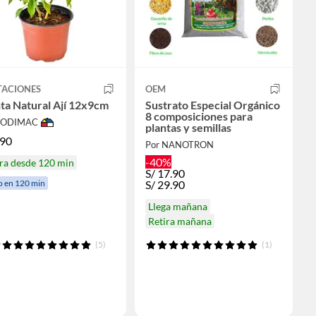
TACIONES
OEM
ta Natural Ají 12x9cm
Sustrato Especial Orgánico
8 composiciones para
 SODIMAC
plantas y semillas
.90
Por NANOTRON
-40%
ra desde 120 min
S/
17.90
o en 120 min
S/
29.90
Llega mañana
Retira mañana
(5)
(1)