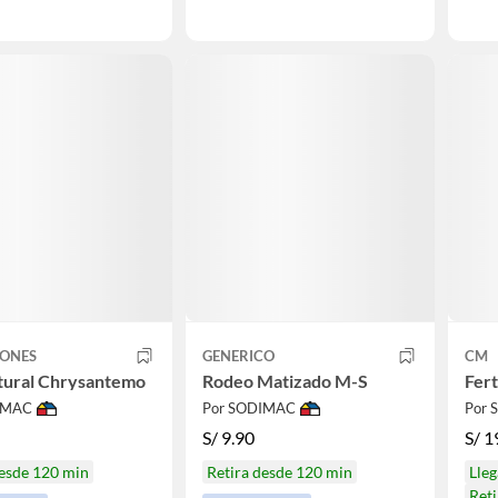
IONES
GENERICO
CM
tural Chrysantemo
Rodeo Matizado M-S
Fert
IMAC
Por SODIMAC
Por
S/
9.90
S/
1
desde 120 min
Retira desde 120 min
Lle
Reti