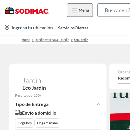
Menú
location-
Ingresa tu ubicación
Servicios
Ofertas
icon
Home
Jardín y terraza - Jardín
Eco Jardín
Ordena
Recom
Jardín
Eco Jardín
Resultados
(
150
)
Tipo de Entrega
Envío a domicilio
Llega hoy
Llega mañana