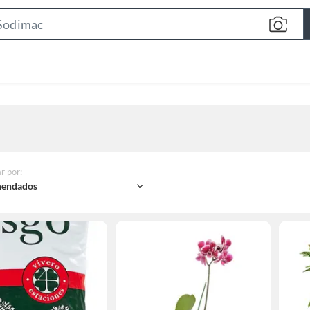
Search
Bar
r por
:
endados