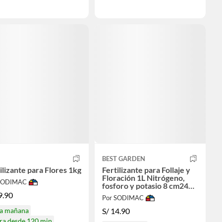
BEST GARDEN
ilizante para Flores 1kg
Fertilizante para Follaje y
Floración 1L Nitrógeno,
 SODIMAC
fosforo y potasio 8 cm24
cm8 cm
9.90
Por SODIMAC
ga mañana
S/
14.90
ra desde 120 min