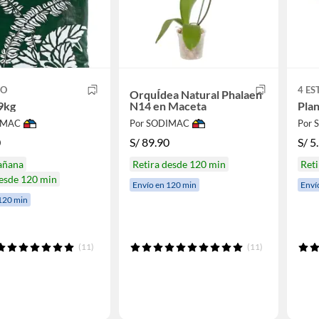
CO
4 ES
OrquÍdea Natural Phalaen
9kg
N14 en Maceta
Plan
IMAC
Por SODIMAC
Por
0
S/
89.90
S/
5
añana
Retira desde 120 min
Reti
desde 120 min
Envío en 120 min
Enví
120 min
(11)
(11)