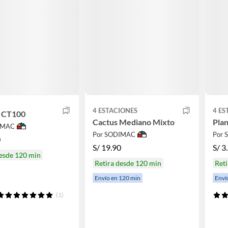
4 ESTACIONES
4 ES
l CT100
Cactus Mediano Mixto
Plan
IMAC
Por SODIMAC
Por
0
S/
19.90
S/
3
desde 120 min
Retira desde 120 min
Reti
Envío en 120 min
Enví
(1)