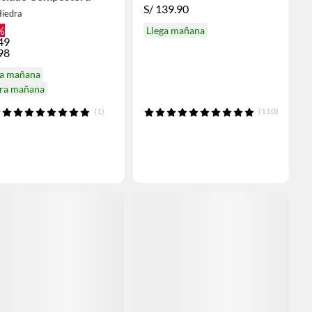
S/
139.90
Hiedra
%
Llega mañana
49
98
ga mañana
ira mañana
(1)
(110)