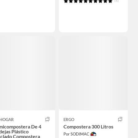
(6)
HOGAR
ERGO
micompostera De 4
Compostera 300 Litros
ejas Plástico
Por SODIMAC
iclado Compostera