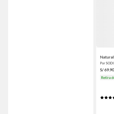
Natura
Por SOD
S/
69.9
Retira 