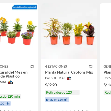
IONES
4 ESTACIONES
GEN
tural del Mes en
Planta Natural Crotons Mix
Plan
de Plástico
Por SODIMAC
Por
IMAC
S/
9.90
S/
1
Retira desde 120 min
Reti
desde 120 min
Envío en 120 min
120 min