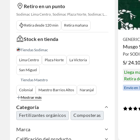
Retiro en un punto
Sodimac Lima Centro, Sodimac Plaza Norte, Sodimac La Victoria, Sodimac San Miguel, Sodimac S. J. Lurigancho, Sodimac Primavera, Sodimac Chacarilla, Sodimac Av. La Molina, Sodimac Colonial, Maestro Barrios Altos, Sodimac Naranjal
Retira desde 120 min
Retira mañana
Stock en tienda
GENERI
Musgo 
Tiendas Sodimac
Por SOD
Lima Centro
Plaza Norte
La Victoria
S/
24.1
San Miguel
Llega m
Retira 
Tiendas Maestro
Envío en 
Colonial
Maestro Barrios Altos
Naranjal
Mostrar más
Categoría
Fertilizantes orgánicos
Composteras
Marca
Calificación del producto