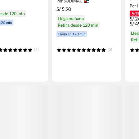
Por SODIMAC
Por 
S/
5.90
-50
desde 120 min
S/
2
Llega mañana
120 min
S/
4
Retira desde 120 min
Lle
Envío en 120 min
Ret
(2)
(3)