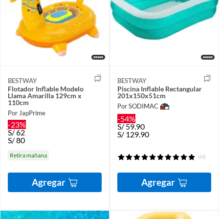
BESTWAY
BESTWAY
Flotador Inflable Modelo
Piscina Inflable Rectangular
Llama Amarilla 129cm x
201x150x51cm
110cm
Por SODIMAC
Por JapPrime
-54%
-23%
S/
59.90
S/
62
S/
129.90
S/
80
Retira mañana
(63)
Agregar
Agregar