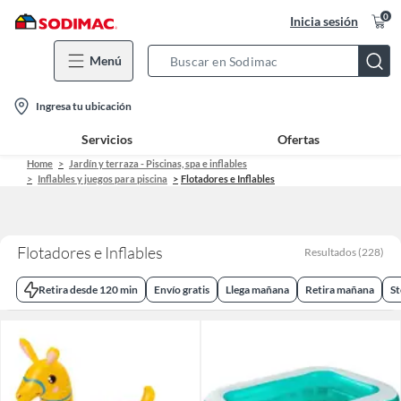
0
Inicia sesión
Menú
Search
Bar
location-
Ingresa tu ubicación
icon
Servicios
Ofertas
Home
Jardín y terraza - Piscinas, spa e inflables
Inflables y juegos para piscina
Flotadores e Inflables
Flotadores e Inflables
Resultados
(
228
)
Retira desde 120 min
Envío gratis
Llega mañana
Retira mañana
St