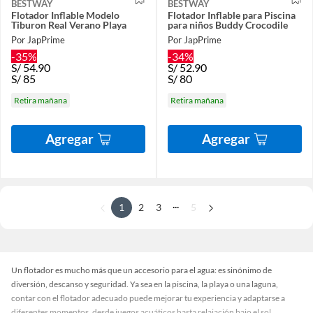
BESTWAY
BESTWAY
Flotador Inflable Modelo
Flotador Inflable para Piscina
Tiburon Real Verano Playa
para niños Buddy Crocodile
Por JapPrime
Por JapPrime
-35%
-34%
S/
54.90
S/
52.90
S/
85
S/
80
Retira mañana
Retira mañana
Agregar
Agregar
...
1
2
3
5
Un flotador es mucho más que un accesorio para el agua: es sinónimo de
diversión, descanso y seguridad. Ya sea en la piscina, la playa o una laguna,
contar con el flotador adecuado puede mejorar tu experiencia y adaptarse a
diferentes momentos, desde juegos acuáticos hasta relajación bajo el sol.