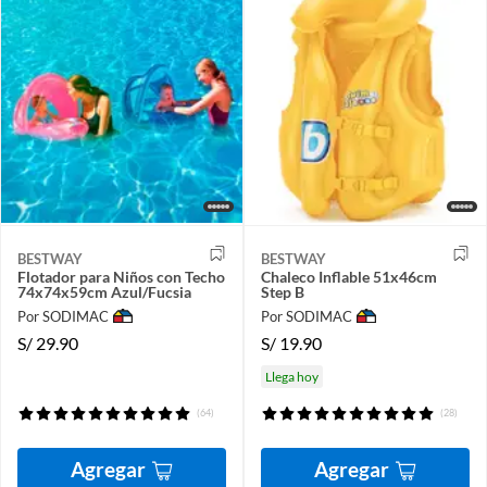
BESTWAY
BESTWAY
Flotador para Niños con Techo
Chaleco Inflable 51x46cm
74x74x59cm Azul/Fucsia
Step B
Por SODIMAC
Por SODIMAC
S/
29.90
S/
19.90
Llega hoy
(64)
(28)
Agregar
Agregar