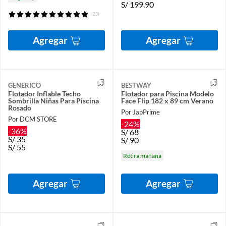
S/
199.90
(23)
Agregar
Agregar
GENERICO
BESTWAY
Flotador Inflable Techo
Flotador para Piscina Modelo
Sombrilla Niñas Para Piscina
Face Flip 182 x 89 cm Verano
Rosado
Por JapPrime
Por DCM STORE
-24%
-36%
S/
68
S/
35
S/
90
S/
55
Retira mañana
Agregar
Agregar