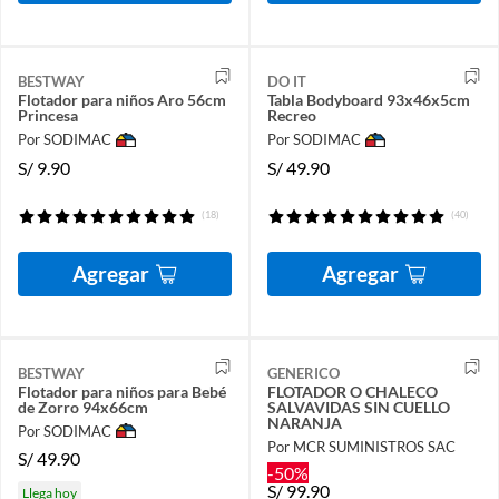
BESTWAY
DO IT
Flotador para niños Aro 56cm
Tabla Bodyboard 93x46x5cm
Princesa
Recreo
Por SODIMAC
Por SODIMAC
S/
9.90
S/
49.90
(18)
(40)
Agregar
Agregar
BESTWAY
GENERICO
Flotador para niños para Bebé
FLOTADOR O CHALECO
de Zorro 94x66cm
SALVAVIDAS SIN CUELLO
NARANJA
Por SODIMAC
Por MCR SUMINISTROS SAC
S/
49.90
-50%
S/
99.90
Llega hoy