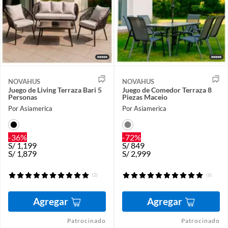
NOVAHUS
NOVAHUS
Juego de Living Terraza Bari 5
Juego de Comedor Terraza 8
Personas
Piezas Maceio
Por Asiamerica
Por Asiamerica
-36%
-72%
S/
1,199
S/
849
S/
1,879
S/
2,999
(2)
(6)
Agregar
Agregar
Patrocinado
Patrocinado