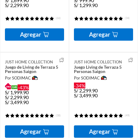
S/
1,699.90
S/
999.90
S/
2,299.90
S/
1,299.90
(66)
(34)
Agregar
Agregar
JUST HOME COLLECTION
JUST HOME COLLECTION
Juego de Living de Terraza 5
Juego Living de Terraza 5
Personas Saigon
Personas Saigon
Por SODIMAC
Por SODIMAC
-34%
-43%
S/
2,299.90
S/
1,999.90
S/
3,499.90
S/
2,299.90
S/
3,499.90
(38)
(49)
Agregar
Agregar