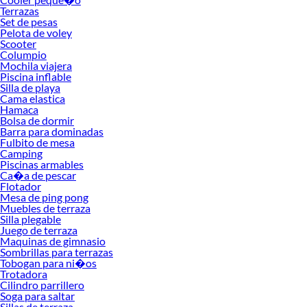
Terrazas
También puedes aprovechar oportunidades como el remate muebles de terraza,
Set de pesas
donde es posible encontrar piezas únicas a precios reducidos. Estos eventos
Pelota de voley
suelen ofrecer descuentos en juegos completos, sillones, mesas auxiliares y más,
Scooter
lo que facilita renovar tu terraza sin gastar de más. Al momento de elegir,
Columpio
Mochila viajera
considera el uso que le darás al espacio, la cantidad de personas que lo
Piscina inflable
frecuentan y el tipo de mantenimiento que estás dispuesto a realizar.
Silla de playa
Cama elastica
Explora nuestras colecciones disponibles y descubre cuál se adapta mejor a ti.
Hamaca
Conoce más sobre sus beneficios y convierte tu terraza en un lugar ideal para
Bolsa de dormir
relajarte, compartir y disfrutar al aire libre con estilo y comodidad.
Barra para dominadas
Fulbito de mesa
Camping
Piscinas armables
Ca�a de pescar
Flotador
Mesa de ping pong
Muebles de terraza
Silla plegable
Juego de terraza
Maquinas de gimnasio
Sombrillas para terrazas
Tobogan para ni�os
Trotadora
Cilindro parrillero
Soga para saltar
Sillas de terraza