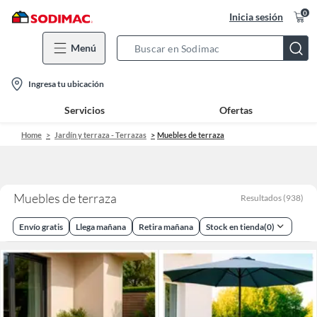
0
Inicia sesión
Menú
Search
Bar
location-
Ingresa tu ubicación
icon
Servicios
Ofertas
Home
Jardín y terraza - Terrazas
Muebles de terraza
Muebles de terraza
Resultados
(
938
)
Envío gratis
Llega mañana
Retira mañana
Stock en tienda
(
0
)