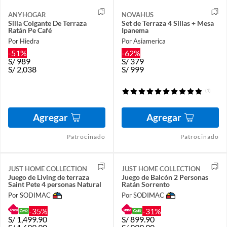
ANYHOGAR
NOVAHUS
Silla Colgante De Terraza
Set de Terraza 4 Sillas + Mesa
Ratán Pe Café
Ipanema
Por Hiedra
Por Asiamerica
-51%
-62%
S/
989
S/
379
S/
2,038
S/
999
(1)
Agregar
Agregar
Patrocinado
Patrocinado
JUST HOME COLLECTION
JUST HOME COLLECTION
Juego de Living de terraza
Juego de Balcón 2 Personas
Saint Pete 4 personas Natural
Ratán Sorrento
Por SODIMAC
Por SODIMAC
-35%
-31%
S/
1,499.90
S/
899.90