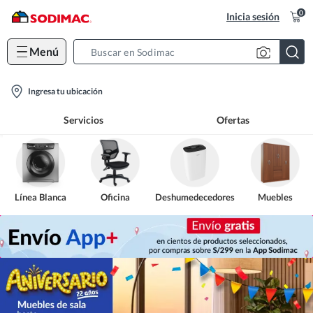
0
Inicia sesión
Menú
Search
Bar
location-
Ingresa tu ubicación
icon
Servicios
Ofertas
Línea Blanca
Oficina
Deshumedecedores
Muebles