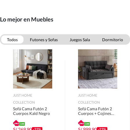
Lo mejor en Muebles
Todos
Futones y Sofas
Juegos Sala
Dormitorio
Comedor
Oficina
Muebles Bano
Muebles Cocina
JUST HOME
JUST HOME
COLLECTION
COLLECTION
Sofá Cama Futón 2
Sofá Cama Futón 2
Cuerpos Kald Negro
Cuerpos + Cojines
Decorativos Teki Gris
S/
269.90
S/
999.90
-33%
-23%