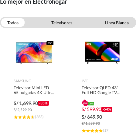
Lo mejor en Electrohogar
Todos
Televisores
Linea Blanca
Electrodomesticos
Empotrados
Celulares
Smarthome
Computo
SAMSUNG
JVC
Televisor Mini LED
Televisor QLED 43"
65 pulgadas 4K Ultra
Full HD Google TV
HD Tizen
LT-43KM4584.
UN65M70HAGXPE
S/
1,699.90
-35%
S/
599.90
-54%
S/
2,599.90
S/
649.90
(
288
)
S/
1,299.90
(
17
)