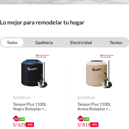
Lo mejor para remodelar tu hogar
Todos
Gasfiteria
Electricidad
Techos
Puertas
Escaleras
Pinturas
Ferreteria
ROTOPLAS
ROTOPLAS
Tanque Plus 1100L
Tanque Plus 1100L
Negro Rotoplas +
Arena Rotoplas +
Accesorios
Accesorios
S/
629
S/
819
-6%
-6%