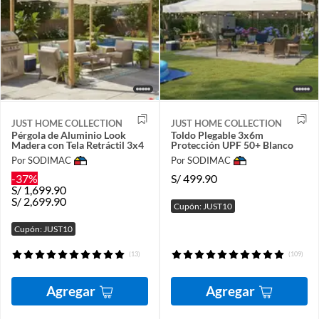
JUST HOME COLLECTION
JUST HOME COLLECTION
Pérgola de Aluminio Look
Toldo Plegable 3x6m
Madera con Tela Retráctil 3x4
Protección UPF 50+ Blanco
Por SODIMAC
Por SODIMAC
-37%
S/
499.90
S/
1,699.90
S/
2,699.90
Cupón: JUST10
Cupón: JUST10
(13)
(109)
Agregar
Agregar