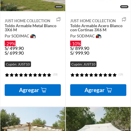
JUST HOME COLLECTION
JUST HOME COLLECTION
Toldo Armable Metal Blanco
Toldo Armable Acero Blanco
3X6 M
con Cortinas 3X6 M
Por SODIMAC
Por SODIMAC
-29%
-10%
S/
499.90
S/
899.90
S/
699.90
S/
999.90
Cupón: JUST10
Cupón: JUST10
(33)
(19)
Agregar
Agregar