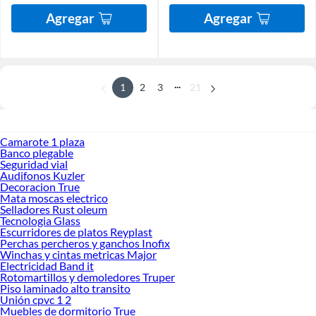
Agregar
Agregar
...
1
2
3
21
Camarote 1 plaza
Banco plegable
Seguridad vial
Audifonos Kuzler
Decoracion True
Mata moscas electrico
Selladores Rust oleum
Tecnologia Glass
Escurridores de platos Reyplast
Perchas percheros y ganchos Inofix
Winchas y cintas metricas Major
Electricidad Band it
Rotomartillos y demoledores Truper
Piso laminado alto transito
Unión cpvc 1 2
Muebles de dormitorio True