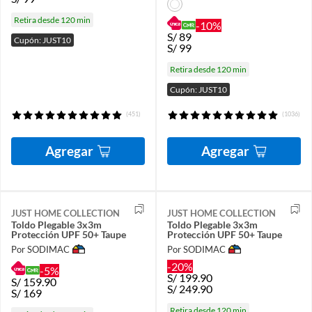
Retira desde 120 min
-10%
S/
89
Cupón: JUST10
S/
99
Retira desde 120 min
Cupón: JUST10
(451)
(1036)
Agregar
Agregar
JUST HOME COLLECTION
JUST HOME COLLECTION
Toldo Plegable 3x3m
Toldo Plegable 3x3m
Protección UPF 50+ Taupe
Protección UPF 50+ Taupe
Por SODIMAC
Por SODIMAC
-20%
-5%
S/
199.90
S/
159.90
S/
249.90
S/
169
Retira desde 120 min