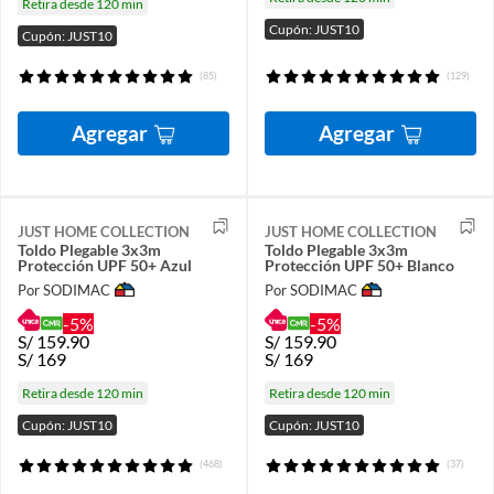
Retira desde 120 min
Cupón: JUST10
Cupón: JUST10
(85)
(129)
Agregar
Agregar
JUST HOME COLLECTION
JUST HOME COLLECTION
Toldo Plegable 3x3m
Toldo Plegable 3x3m
Protección UPF 50+ Azul
Protección UPF 50+ Blanco
Por SODIMAC
Por SODIMAC
-5%
-5%
S/
159.90
S/
159.90
S/
169
S/
169
Retira desde 120 min
Retira desde 120 min
Cupón: JUST10
Cupón: JUST10
(468)
(37)