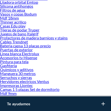
Lijadora orbital Emtop
Silicona antihongos
Filtros de agua
Vasos y copas Bodum
Mdf 18mm
Thinner acrilico
Casas Edu play
Tijeras de podar Truper
Juegos de bano Italgrif
Protectores de madera barnices y stains
Cables Trendnet
Bateria capsa 13 placas precio
Puertas de exterior
Linea blanca Electrolux
Accesorios tv Hisense
Pintura para tela
Gasfiteria
Quimicos y aditivos
Manguera 30 metros
Serruchos y sierras
Hervidores electricos Ventus
Impresoras Liontec
Camas 1 5 plazas Set de dormitorio
Mdf 9mm
Te ayudamos