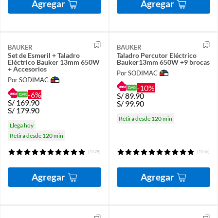
Agregar
Agregar
BAUKER
BAUKER
Set de Esmeril + Taladro
Taladro Percutor Eléctrico
Eléctrico Bauker 13mm 650W
Bauker13mm 650W +9 brocas
+ Accesorios
Por SODIMAC
Por SODIMAC
-10%
-6%
S/
89.90
S/
169.90
S/
99.90
S/
179.90
Retira desde 120 min
Llega hoy
Retira desde 120 min
(1578)
(1556)
Agregar
Agregar