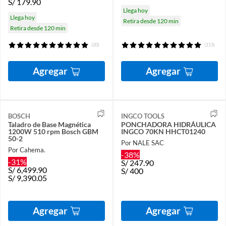
S/
179.90
Llega hoy
Llega hoy
Retira desde 120 min
Retira desde 120 min
(20)
(113)
Agregar
Agregar
BOSCH
INGCO TOOLS
Taladro de Base Magnética
PONCHADORA HIDRÁULICA
1200W 510 rpm Bosch GBM
INGCO 70KN HHCT01240
50-2
Por NALE SAC
Por Cahema.
-38%
-31%
S/
247.90
S/
6,499.90
S/
400
S/
9,390.05
Agregar
Agregar