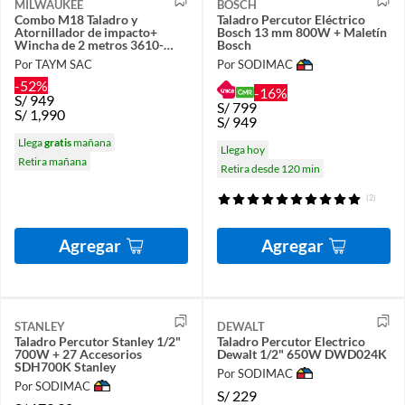
MILWAUKEE
BOSCH
Combo M18 Taladro y
Taladro Percutor Eléctrico
Atornillador de impacto+
Bosch 13 mm 800W + Maletín
Wincha de 2 metros 3610-
Bosch
259-2
Por TAYM SAC
Por SODIMAC
-52%
-16%
S/
949
S/
799
S/
1,990
S/
949
Llega
gratis
mañana
Llega hoy
Retira mañana
Retira desde 120 min
(2)
Agregar
Agregar
STANLEY
DEWALT
Taladro Percutor Stanley 1/2"
Taladro Percutor Electrico
700W + 27 Accesorios
Dewalt 1/2" 650W DWD024K
SDH700K Stanley
Por SODIMAC
Por SODIMAC
S/
229