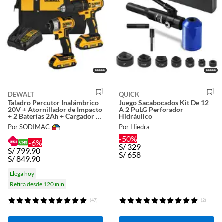
DEWALT
QUICK
Taladro Percutor Inalámbrico
Juego Sacabocados Kit De 12
20V + Atornillador de Impacto
A 2 PuLG Perforador
+ 2 Baterías 2Ah + Cargador +
Hidráulico
Bolso
Por SODIMAC
Por Hiedra
-50%
-6%
S/
329
S/
799.90
S/
658
S/
849.90
Llega hoy
Retira desde 120 min
(47)
(2)