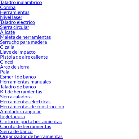
Taladro inalambrico
Al momento de elegir un taladro de banco, es importante considerar el tipo de
Comba
uso que le darás. Si necesitas precisión en trabajos repetitivos, un modelo con
Herramientas
guía láser o tope de profundidad puede marcar la diferencia. Para quienes
Nivel laser
buscan durabilidad, los taladros con estructura de hierro fundido ofrecen
Taladro electrico
Sierra circular
mayor resistencia y estabilidad. Y si lo tuyo es la versatilidad, hay opciones con
Alicate
múltiples velocidades que se adaptan a distintos materiales y tareas.
Maleta de herramientas
Serrucho para madera
Descubre cuál se adapta mejor a ti explorando las distintas opciones disponibles.
Cizalla
Cada modelo tiene ventajas específicas que pueden facilitar tu trabajo y mejorar
Llave de impacto
tus resultados. Conoce más sobre sus beneficios y encuentra el equilibrio
Pistola de aire caliente
perfecto entre funcionalidad, precio y calidad. Elegir el taladro de banco
Cincel
Arco de sierra
adecuado no solo optimiza tu productividad, sino que también garantiza
Pala
seguridad y precisión en cada proyecto.
Esmeril de banco
Herramientas manuales
Taladro de banco
Kit de herramientas
Sierra caladora
Herramientas electricas
Herramientas de construccion
Amoladora angular
Ingletadora
Cinturon porta herramientas
Carrito de herramientas
Sierra de banco
Organizador de herramientas