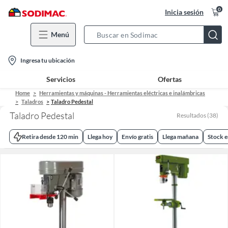
0
Inicia sesión
Menú
Search
Bar
location-
Ingresa tu ubicación
icon
Servicios
Ofertas
Home
Herramientas y máquinas - Herramientas eléctricas e inalámbricas
Taladros
Taladro Pedestal
Taladro Pedestal
Resultados
(
38
)
Retira desde 120 min
Llega hoy
Envío gratis
Llega mañana
Stock e