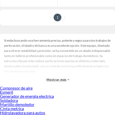
1
Si estás buscando una herramienta precisa, potente y segura para tus trabajos de
perforación, el taladro de banco es una excelente opción. Este equipo, diseñado
para ofrecer estabilidad y precisión, se ha convertido en un aliado indispensable
tanto en talleres profesionales como en espacios de trabajo domésticos. Su
estructura fija permite realizar perforaciones exactas en distintos materiales,
desde madera hasta metal, con un nivel de control que difícilmente se logra con
herramientas manuales.
Existen diferentes tipos de taladro de banco que se adaptan a diversas
Mostrar más
necesidades. Desde modelos compactos ideales para espacios reducidos, hasta
Compresor de aire
versiones industriales con mayor potencia y capacidad de perforación. También
Esmeril
puedes encontrarlos en una amplia gama de colores y acabados, lo que facilita su
Generador de energia electrica
integración en cualquier entorno de trabajo. Además, muchos modelos incluyen
Soldadora
Martillo demoledor
funciones adicionales como ajuste de velocidad, mesa inclinable o sistemas de
Cinta metrica
seguridad mejorados, lo que incrementa su versatilidad y valor.
Hidrolavadora para autos