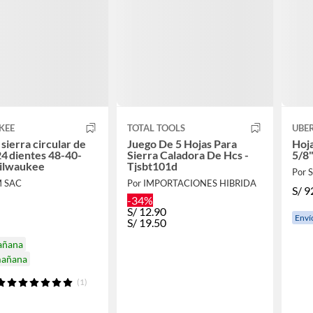
KEE
TOTAL TOOLS
UBE
 sierra circular de
Juego De 5 Hojas Para
Hoja
24 dientes 48-40-
Sierra Caladora De Hcs -
5/8
ilwaukee
Tjsbt101d
Por
M SAC
Por IMPORTACIONES HIBRIDA
S/
9
-34%
S/
12.90
Enví
S/
19.50
añana
mañana
(1)