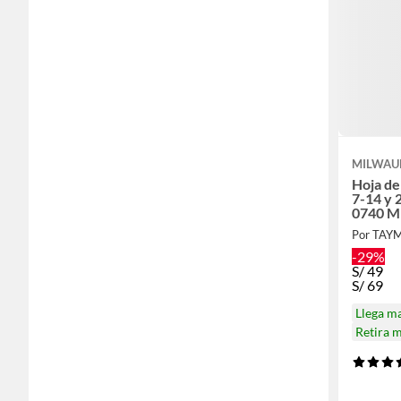
MILWAU
Hoja de
7-14 y 
0740 M
Por TAY
-29%
S/
49
S/
69
Llega m
Retira 