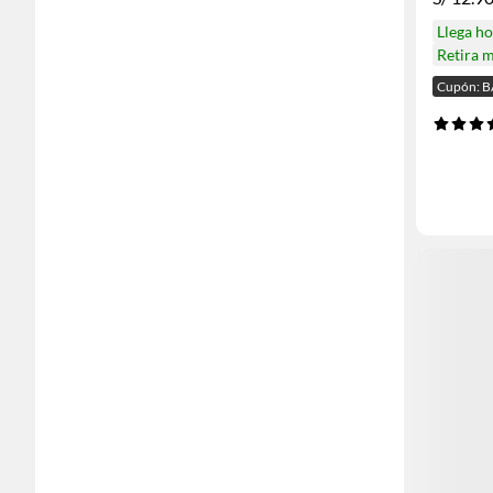
Llega h
Retira 
Cupón: 