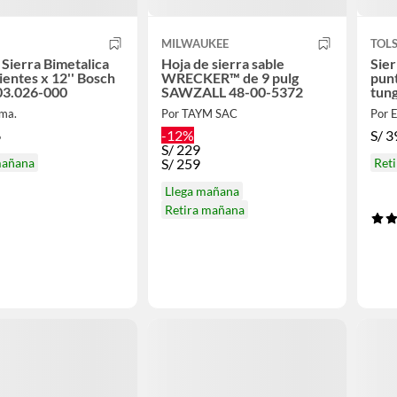
MILWAUKEE
TOL
 Sierra Bimetalica
Hoja de sierra sable
Sier
ientes x 12'' Bosch
WRECKER™ de 9 pulg
punt
03.026-000
SAWZALL 48-00-5372
tun
ma.
Por TAYM SAC
Por 
6
-12%
S/
3
S/
229
mañana
S/
259
Ret
Llega mañana
Retira mañana