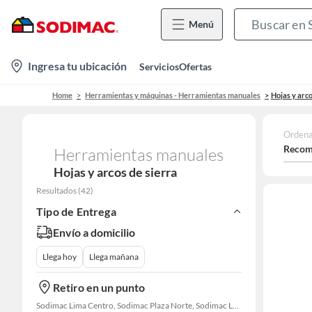
Menú
location-
Ingresa tu ubicación
Servicios
Ofertas
icon
Home
Herramientas y máquinas - Herramientas manuales
Hojas y arco
Ordena
Recom
Herramientas manuales
Hojas y arcos de sierra
Resultados
(
42
)
Tipo de Entrega
Envío a domicilio
Llega hoy
Llega mañana
Retiro en un punto
Sodimac Lima Centro, Sodimac Plaza Norte, Sodimac La Victoria, Sodimac San Miguel, Sodimac S. J. Lurigancho, Sodimac Chacarilla, Sodimac Av. La Molina, Sodimac Colonial, Maestro Barrios Altos, Sodimac Naranjal