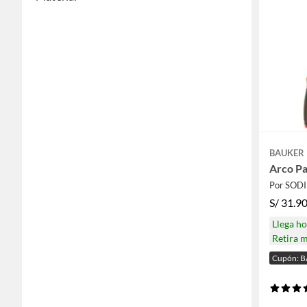
BAUKER
Arco Pa
Por SOD
S/
31.9
Llega h
Retira 
Cupón: 