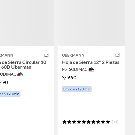
RMANN
UBERMANN
 de Sierra Circular 10
Hoja de Sierra 12" 2 Piezas
" 60D Uberman
Por SODIMAC
 SODIMAC
S/
9.90
2.90
Envío en 120 min
o en 120 min
(11)