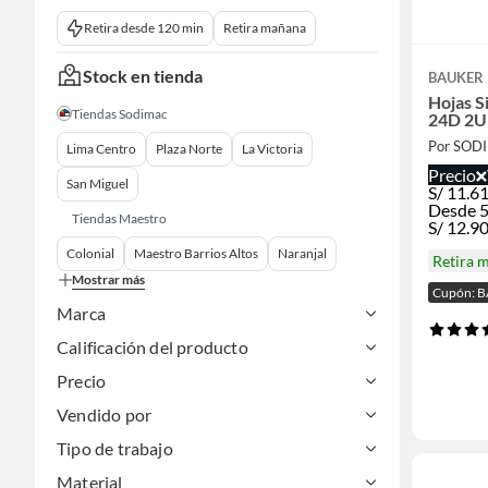
Retira desde 120 min
Retira mañana
Stock en tienda
BAUKER
Hojas S
Tiendas Sodimac
24D 2U
Por SOD
Lima Centro
Plaza Norte
La Victoria
Precio
San Miguel
S/
11.6
Desde 5
Tiendas Maestro
S/
12.9
Colonial
Maestro Barrios Altos
Naranjal
Retira 
Mostrar más
Cupón: 
Marca
Calificación del producto
Precio
Vendido por
Tipo de trabajo
Material