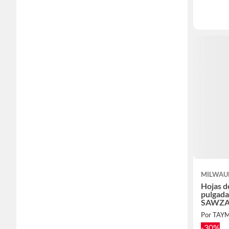
MILWAU
Hojas d
pulgada
SAWZAL
5303
Por TAY
-30%