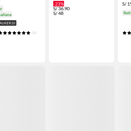
-23%
S/
1
S/
36.90
oy
S/
48
Ret
mañana
BAUKER10
(1)