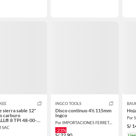
KEE
INGCO TOOLS
BAU
e sierra sable 12"
Disco continuo 4½ 115mm
Hoja
s carburo
Ingco
Por
L® 8 TPI 48-00-
Por IMPORTACIONES FERRETOOLS
S/
1
M SAC
-23%
S/
22.90
Lleg