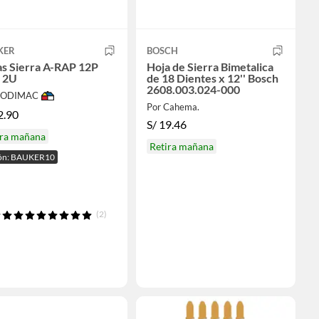
KER
BOSCH
as Sierra A-RAP 12P
Hoja de Sierra Bimetalica
 2U
de 18 Dientes x 12'' Bosch
2608.003.024-000
 SODIMAC
Por Cahema.
2.90
S/
19.46
ira mañana
Retira mañana
ón: BAUKER10
(2)