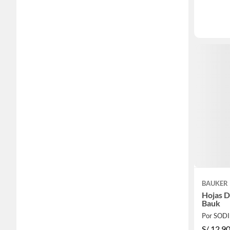
BAUKER
Hojas D
Bauk
Por SOD
S/
12.9