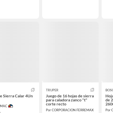
TRUPER
BOS
e Sierra Calar 4Un
Juego de 16 hojas de sierra
Hoja
para caladora zanco "t"
de 2
corte recto
260
IMAC
Por CORPORACION FERREMAX
Por 
0