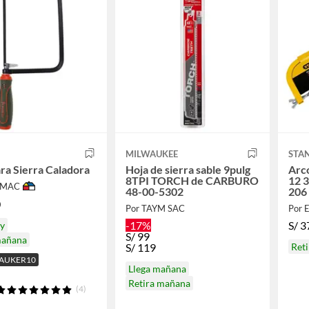
MILWAUKEE
STA
ra Sierra Caladora
Hoja de sierra sable 9pulg
Arco
8TPI TORCH de CARBURO
12 3
IMAC
48-00-5302
206
0
Por TAYM SAC
Por 
-17%
S/
3
oy
S/
99
mañana
S/
119
Ret
BAUKER10
Llega mañana
Retira mañana
(4)