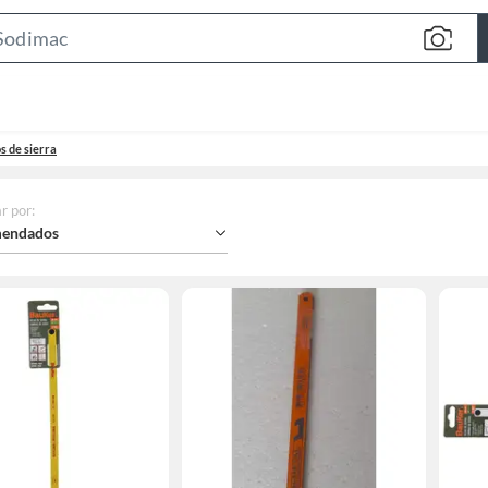
Search
Bar
s de sierra
r por
:
endados