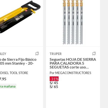
NLEY
TRUPER
 de Sierra Fijo Básico
Seguetas HOJA DE SIERRA
05 mm Stanley - 20-
PARA CALADORA 5
SEGUETAS corte uso
general
EDISEL TOOL STORE
Por MEGACONSTRUCTORES
7.95
-31%
S/
45
ira mañana
S/
65