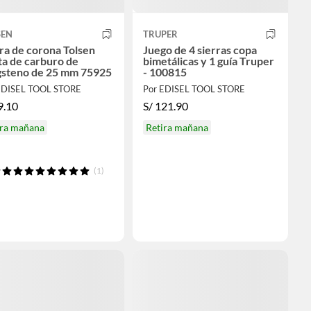
SEN
TRUPER
ra de corona Tolsen
Juego de 4 sierras copa
a de carburo de
bimetálicas y 1 guía Truper
gsteno de 25 mm 75925
- 100815
EDISEL TOOL STORE
Por EDISEL TOOL STORE
9.10
S/
121.90
ira mañana
Retira mañana
(1)