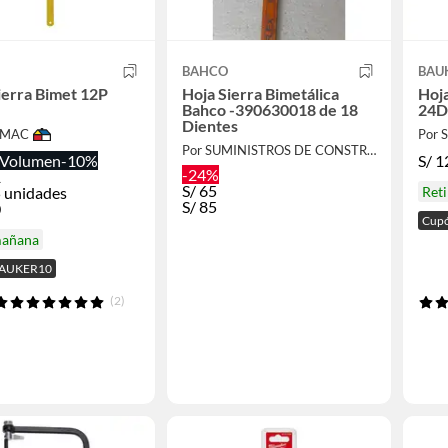
BAHCO
BAU
ierra Bimet 12P
Hoja Sierra Bimetálica
Hoj
Bahco -390630018 de 18
24D
Dientes
IMAC
Por
Por SUMINISTROS DE CONSTRUCCION
Volumen
-10%
S/
1
-24%
1
S/
65
 unidades
Ret
S/
85
0
Cup
mañana
BAUKER10
(2)