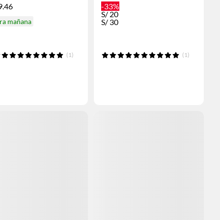
9.46
-33%
S/
20
ira mañana
S/
30
(1)
(1)