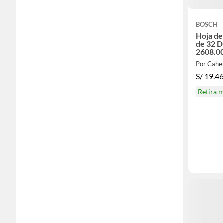
BOSCH
Hoja de
de 32 D
2608.0
Por Cahe
S/
19.4
Retira 