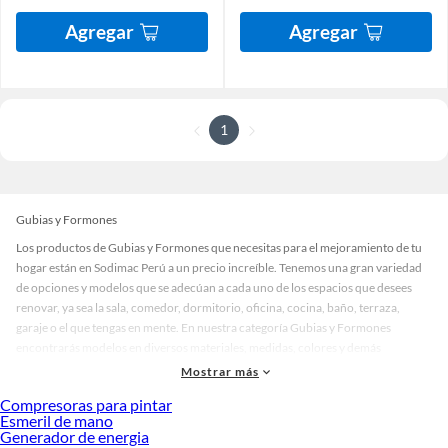
Agregar
Agregar
1
Gubias y Formones
Los productos de Gubias y Formones que necesitas para el mejoramiento de tu
hogar están en Sodimac Perú a un precio increíble. Tenemos una gran variedad
de opciones y modelos que se adecúan a cada uno de los espacios que desees
renovar, ya sea la sala, comedor, dormitorio, oficina, cocina, baño, terraza,
garaje o el que tengas en mente. En nuestra categoría Gubias y Formones
encontrarás modelos en diversos materiales, medidas, colores y demás
características específicas de tu preferencia. Recuerda que solo en Sodimac
Mostrar más
Perú contamos con todo lo necesario para cada uno de tus proyectos en las
Compresoras para pintar
mejores marcas de calidad y con garantía.
Esmeril de mano
Generador de energia
Precios de Gubias y Formones en Sodimac Perú