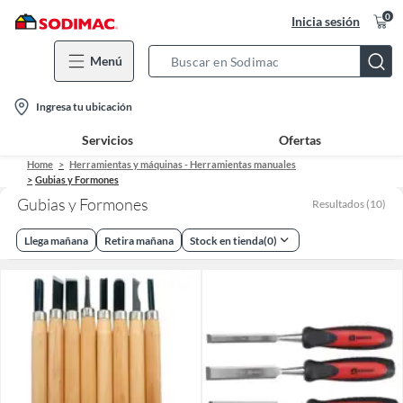
0
Inicia sesión
Menú
Search
Bar
location-
Ingresa tu ubicación
icon
Servicios
Ofertas
Home
Herramientas y máquinas - Herramientas manuales
Gubias y Formones
Gubias y Formones
Resultados
(
10
)
Llega mañana
Retira mañana
Stock en tienda
(
0
)