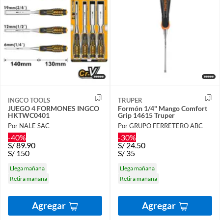
INGCO TOOLS
TRUPER
JUEGO 4 FORMONES INGCO
Formón 1/4" Mango Comfort
HKTWC0401
Grip 14615 Truper
Por NALE SAC
Por GRUPO FERRETERO ABC
-40%
-30%
S/
89.90
S/
24.50
S/
150
S/
35
Llega mañana
Llega mañana
Retira mañana
Retira mañana
Agregar
Agregar