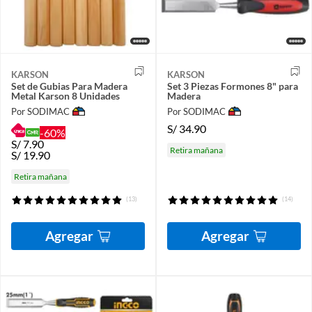
KARSON
KARSON
Set de Gubias Para Madera
Set 3 Piezas Formones 8" para
Metal Karson 8 Unidades
Madera
Por SODIMAC
Por SODIMAC
S/
34.90
-60%
S/
7.90
Retira mañana
S/
19.90
Retira mañana
(13)
(14)
Agregar
Agregar