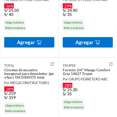
-36%
-29%
S/
25.50
S/
24.90
S/
40
S/
35
Llega mañana
Llega mañana
Retira mañana
Retira mañana
Agregar
Agregar
TOTAL
TRUPER
Cinceles de encastre
Formón 3/4" Mango Comfort
hexagonal para demoledor Jgo
Grip 14627 Truper
x4pcs TAC0304375 total
Por GRUPO FERRETERO ABC
Por MEGACONSTRUCTORES
-28%
-28%
S/
25.30
S/
259
S/
35
S/
359
Llega mañana
Llega mañana
Retira mañana
Retira mañana