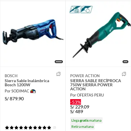
BOSCH
POWER ACTION
Sierra Sable Inalámbrica
SIERRA SABLE RECÍPROCA
Bosch 1200W
750W SIERRA POWER
ACTION
Por SODIMAC
Por OFERTAS PERU
S/
879.90
-53%
S/
229.09
S/
489
Llega
gratis
mañana
Retira mañana
(2)