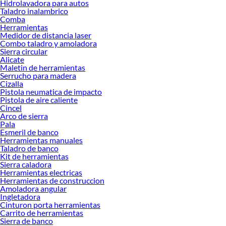
Hidrolavadora para autos
Taladro inalambrico
Al momento de elegir una sierra sable, es importante considerar el tipo de
Comba
material que se va a cortar, la frecuencia de uso y el nivel de precisión requerido.
Herramientas
Algunas están pensadas para cortes en madera gruesa, mientras que otras
Medidor de distancia laser
ofrecen mayor control en superficies metálicas o plásticas. Además, ciertos
Combo taladro y amoladora
Sierra circular
modelos incluyen funciones que facilitan el cambio de hoja sin herramientas, lo
Alicate
que agiliza el trabajo y mejora la seguridad. Descubre cuál se adapta mejor a ti
Maletin de herramientas
según tus prioridades y el tipo de tareas que realizas con frecuencia.
Serrucho para madera
Cizalla
Conoce más sobre sus beneficios y explora nuestras colecciones disponibles
Pistola neumatica de impacto
para encontrar la sierra sable que te acompañará en cada proyecto. Elegir bien
Pistola de aire caliente
no solo mejora los resultados, también optimiza el tiempo y reduce el esfuerzo.
Cincel
Arco de sierra
Navega por nuestras opciones y encuentra la herramienta que marcará la
Pala
diferencia en tu próximo trabajo.
Esmeril de banco
Herramientas manuales
Taladro de banco
Kit de herramientas
Sierra caladora
Herramientas electricas
Herramientas de construccion
Amoladora angular
Ingletadora
Cinturon porta herramientas
Carrito de herramientas
Sierra de banco