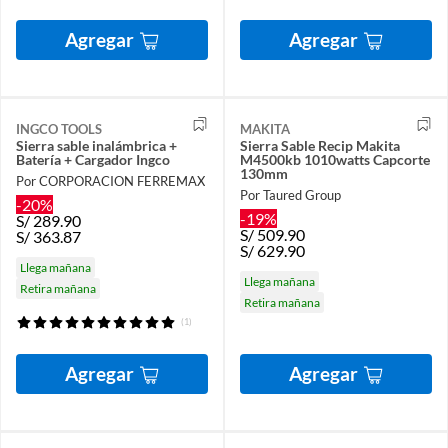
Agregar
Agregar
INGCO TOOLS
MAKITA
Sierra sable inalámbrica +
Sierra Sable Recip Makita
Batería + Cargador Ingco
M4500kb 1010watts Capcorte
130mm
Por CORPORACION FERREMAX
Por Taured Group
-20%
-19%
S/
289.90
S/
509.90
S/
363.87
S/
629.90
Llega mañana
Llega mañana
Retira mañana
Retira mañana
(1)
Agregar
Agregar