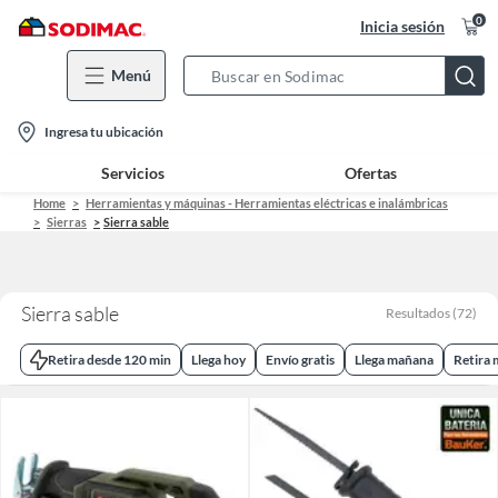
0
Inicia sesión
Menú
Search
Bar
location-
Ingresa tu ubicación
icon
Servicios
Ofertas
Home
Herramientas y máquinas - Herramientas eléctricas e inalámbricas
Sierras
Sierra sable
Sierra sable
Resultados
(
72
)
Retira desde 120 min
Llega hoy
Envío gratis
Llega mañana
Retira