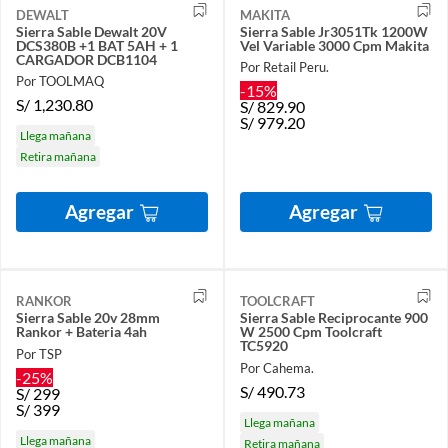
DEWALT
MAKITA
Sierra Sable Dewalt 20V
Sierra Sable Jr3051Tk 1200W
DCS380B +1 BAT 5AH + 1
Vel Variable 3000 Cpm Makita
CARGADOR DCB1104
Por Retail Peru.
Por TOOLMAQ
-15%
S/
1,230.80
S/
829.90
S/
979.20
Llega mañana
Retira mañana
Agregar
Agregar
RANKOR
TOOLCRAFT
Sierra Sable 20v 28mm
Sierra Sable Reciprocante 900
Rankor + Bateria 4ah
W 2500 Cpm Toolcraft
TC5920
Por TSP
Por Cahema.
-25%
S/
490.73
S/
299
S/
399
Llega mañana
Llega mañana
Retira mañana