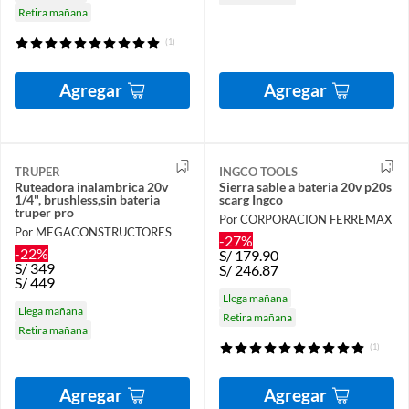
Retira mañana
(1)
Agregar
Agregar
TRUPER
INGCO TOOLS
Ruteadora inalambrica 20v
Sierra sable a bateria 20v p20s
1/4", brushless,sin bateria
scarg Ingco
truper pro
Por CORPORACION FERREMAX
Por MEGACONSTRUCTORES
-27%
-22%
S/
179.90
S/
349
S/
246.87
S/
449
Llega mañana
Llega mañana
Retira mañana
Retira mañana
(1)
Agregar
Agregar