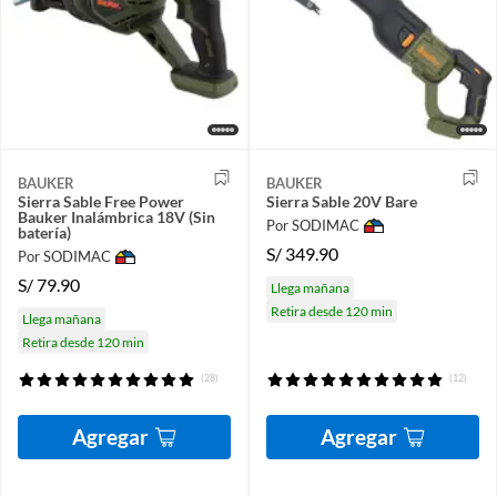
BAUKER
BAUKER
Sierra Sable Free Power
Sierra Sable 20V Bare
Bauker Inalámbrica 18V (Sin
Por SODIMAC
batería)
S/
349.90
Por SODIMAC
S/
79.90
Llega mañana
Retira desde 120 min
Llega mañana
Retira desde 120 min
(28)
(12)
Agregar
Agregar