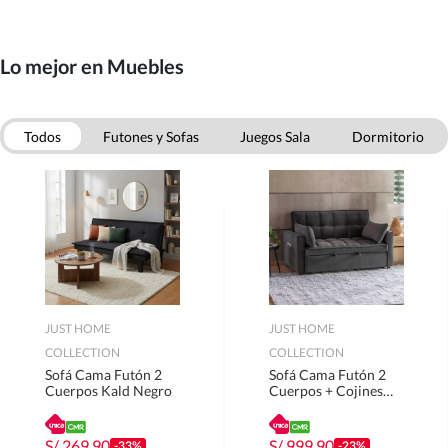
Lo mejor en Muebles
Todos
Futones y Sofas
Juegos Sala
Dormitorio
Comedor
Oficina
Muebles Bano
Muebles Cocina
JUST HOME
JUST HOME
COLLECTION
COLLECTION
Sofá Cama Futón 2
Sofá Cama Futón 2
Cuerpos Kald Negro
Cuerpos + Cojines
Decorativos Teki Gris
S/
269.90
S/
999.90
-33%
-23%