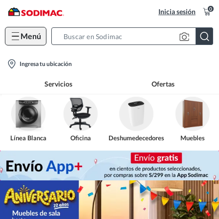
0
Inicia sesión
Menú
Search
Bar
location-
Ingresa tu ubicación
icon
Servicios
Ofertas
Línea Blanca
Oficina
Deshumedecedores
Muebles