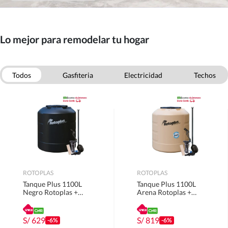
Lo mejor para remodelar tu hogar
Todos
Gasfiteria
Electricidad
Techos
Puertas
Escaleras
Pinturas
Ferreteria
ROTOPLAS
ROTOPLAS
Tanque Plus 1100L
Tanque Plus 1100L
Negro Rotoplas +
Arena Rotoplas +
Accesorios
Accesorios
S/
629
S/
819
-6%
-6%