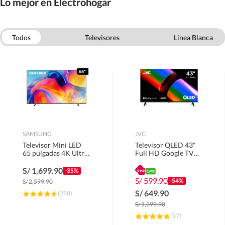
Lo mejor en Electrohogar
Todos
Televisores
Linea Blanca
Electrodomesticos
Empotrados
Celulares
Smarthome
Computo
SAMSUNG
JVC
Televisor Mini LED
Televisor QLED 43"
65 pulgadas 4K Ultra
Full HD Google TV
HD Tizen
LT-43KM4584.
UN65M70HAGXPE
S/
1,699.90
-35%
S/
599.90
-54%
S/
2,599.90
S/
649.90
(
288
)
S/
1,299.90
(
17
)