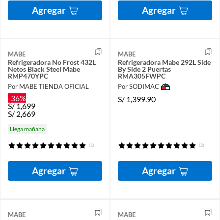
Agregar
Agregar
MABE
MABE
Refrigeradora No Frost 432L
Refrigeradora Mabe 292L Side
Netos Black Steel Mabe
By Side 2 Puertas
RMP470YPC
RMA305FWPC
Por MABE TIENDA OFICIAL
Por SODIMAC
-36%
S/
1,399.90
S/
1,699
S/
2,669
Llega mañana
(1)
(2)
Agregar
Agregar
MABE
MABE