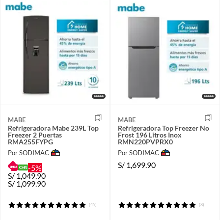
MABE
MABE
Refrigeradora Mabe 239L Top
Refrigeradora Top Freezer No
Freezer 2 Puertas
Frost 196 Litros Inox
RMA255FYPG
RMN220PVPRX0
Por SODIMAC
Por SODIMAC
S/
1,699.90
-5%
S/
1,049.90
S/
1,099.90
(45)
(8)