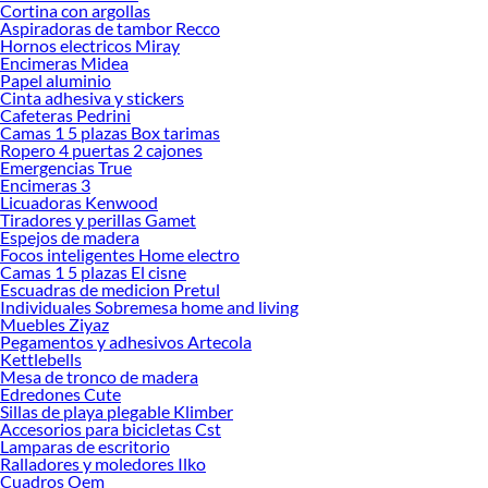
Cortina con argollas
Sabemos que la calidad, confianza y seguridad son factores importantes al
Aspiradoras de tambor Recco
momento de decidir qué modelo comprar, por ello contamos con una amplia
Hornos electricos Miray
oferta de marcas prestigiosas y reconocidas en Top Freezer. De esta manera,
Encimeras Midea
inviertes en durabilidad, rendimiento, excelencia y satisfacción garantizada.
Papel aluminio
Cinta adhesiva y stickers
Cafeteras Pedrini
Camas 1 5 plazas Box tarimas
Ropero 4 puertas 2 cajones
Emergencias True
Encimeras 3
Licuadoras Kenwood
Tiradores y perillas Gamet
Espejos de madera
Focos inteligentes Home electro
Camas 1 5 plazas El cisne
Escuadras de medicion Pretul
Individuales Sobremesa home and living
Muebles Ziyaz
Pegamentos y adhesivos Artecola
Kettlebells
Mesa de tronco de madera
Edredones Cute
Sillas de playa plegable Klimber
Accesorios para bicicletas Cst
Lamparas de escritorio
Ralladores y moledores Ilko
Cuadros Oem