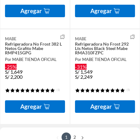
Agregar
Agregar
MABE
MABE
Refrigeradora No Frost 382 L
Refrigeradora No Frost 292
Netos Grafito Mabe
Lts Netos Black Steel Mabe
RMP415GPG
RMA310FZPC
Por MABE TIENDA OFICIAL
Por MABE TIENDA OFICIAL
-25%
-31%
S/
1,649
S/
1,549
S/
2,200
S/
2,249
(1)
(5)
Agregar
Agregar
1
2