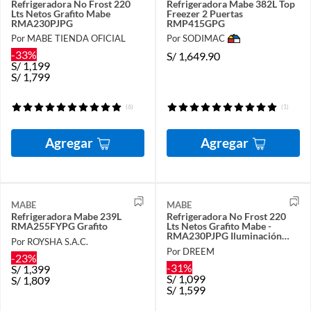
Refrigeradora No Frost 220
Refrigeradora Mabe 382L Top
Lts Netos Grafito Mabe
Freezer 2 Puertas
RMA230PJPG
RMP415GPG
Por MABE TIENDA OFICIAL
Por SODIMAC
-33%
S/
1,649.90
S/
1,199
S/
1,799
(6)
(1)
Agregar
Agregar
MABE
MABE
Refrigeradora Mabe 239L
Refrigeradora No Frost 220
RMA255FYPG Grafito
Lts Netos Grafito Mabe -
RMA230PJPG Iluminación
Por ROYSHA S.A.C.
interior.
Por DREEM
-23%
-31%
S/
1,399
S/
1,099
S/
1,809
S/
1,599