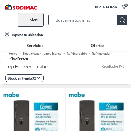
0
Inicia sesión
Menú
Search
Bar
location-
Ingresa tu ubicación
icon
Servicios
Ofertas
Home
Electrohogar - Línea blanca
Refrigeración
Refrigerador
Top Freezer
Top Freezer - mabe
Resultados
(
96
)
Stock en tienda
(
0
)