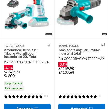
TOTAL TOOLS
TOTAL TOOLS
Amoladora Brushless +
Amoladora angular 5 900w
Taladro Atornillador
Industrial total
inalambrico 20v Total
Por CORPORACION FERREMAX
Por IMPORTACIONES HIBRIDA
-23%
-42%
S/
159.90
S/
349.90
S/
207.68
S/
600
Llega mañana
Retira mañana
(33)
(2)
Agregar
Agregar