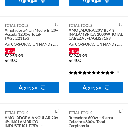
TOTAL TOOLS
TOTAL TOOLS
Amoladora 4 Un Medio Bl 20v
AMOLADORA 20V BL 4½
Pesada 1200w Total-
INALÁMBRICA 1000W TOTAL
TAGLI221153
CABEZAL -TAGLI27153
Por CORPORACION HANDEL SAC
Por CORPORACION HANDEL SAC
-35%
-38%
S/
259.99
S/
249.99
S/
400
S/
400
(2)
Agregar
Agregar
TOTAL TOOLS
TOTAL TOOLS
AMOLADORA ANGULAR 20v
Ruteadora 600w + Sierra
4½ INALÁMBRICO
Caladora 800w Total
INDUSTRIAL TOTAL -
Carpintería