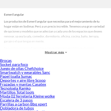
Esmeril angular
Los productos de Esmeril angular que necesitas para el mejoramiento de tu
hogar están en Sodimac Perú a un precio increíble. Tenemos una gran variedad
de opciones y modelos que se adecúan a cada uno de los espacios que desees
renovar, ya sea la sala, comedor, dormitorio, oficina, cocina, baño, terraza,
garaje o el que tengas en mente.
En nuestra categoría Esmeril angular encontrarás modelos en diversos
Mostrar más
materiales, medidas, colores y demás características específicas de tu
preferencia. Recuerda que solo en Sodimac Perú contamos con todo lo
Brocas
necesario para cada uno de tus proyectos en las mejores marcas de calidad y con
Socket para foco
Juego de ollas Chefchoice
garantía.
Smartwatch y wearables Sanc
Precios de Esmeril angular en Sodimac Perú
Papel toalla Sumac
Deportes y aire libre Scoop
Si buscar ahorrar, estás en la tienda correcta porque en Sodimac tenemos
Frazadas y mantas Casatex
nuestra política de precios bajos garantizados en Esmeril angular, así que no
Tecnologia Ramko
dudes más y compra online este producto con sus complementos para que
Martillos Total tools
termines tu proyecto al 100% a un costo económico. Además, elige entre las
Moda 02 ferreteria Kleine wolke
Escalera de 3 pasos
opciones de delivery o recojo en tienda.
Parrillas a carbon Bbq xpert
Las mejores marcas de Esmeril angular
Dobladora de tubos