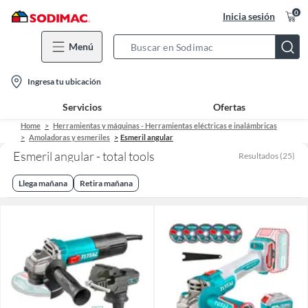
0
Inicia sesión
Menú
Search
Bar
location-
Ingresa tu ubicación
icon
Servicios
Ofertas
Home
Herramientas y máquinas - Herramientas eléctricas e inalámbricas
Amoladoras y esmeriles
Esmeril angular
Esmeril angular - total tools
Resultados
(
25
)
Llega mañana
Retira mañana