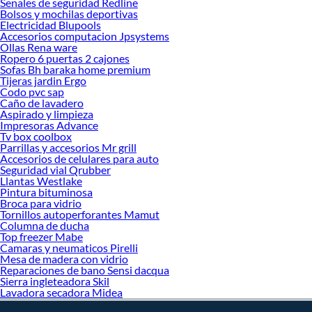
Senales de seguridad Redline
Sabemos que la calidad, confianza y seguridad son factores importantes al
Bolsos y mochilas deportivas
momento de decidir qué modelo comprar, por ello contamos con una amplia
Electricidad Blupools
oferta de marcas prestigiosas y reconocidas en Esmeril angular. De esta manera,
Accesorios computacion Jpsystems
inviertes en durabilidad, rendimiento, excelencia y satisfacción garantizada.
Ollas Rena ware
Ropero 6 puertas 2 cajones
Sofas Bh baraka home premium
Tijeras jardin Ergo
Codo pvc sap
Caño de lavadero
Aspirado y limpieza
Impresoras Advance
Tv box coolbox
Parrillas y accesorios Mr grill
Accesorios de celulares para auto
Seguridad vial Qrubber
Llantas Westlake
Pintura bituminosa
Broca para vidrio
Tornillos autoperforantes Mamut
Columna de ducha
Top freezer Mabe
Camaras y neumaticos Pirelli
Mesa de madera con vidrio
Reparaciones de bano Sensi dacqua
Sierra ingleteadora Skil
Lavadora secadora Midea