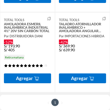
TOTAL TOOLS
TOTAL TOOLS
AMOLADORA ESMERIL
TALADRO ATORNILLADOR
INALÁMBRICA INDUSTRIAL
INALAMBRICO +
4½" 20V SIN CARBÓN TOTAL
AMOLADORA ANGULAR
TOTAL +21 ACCES
Por DISTRIBUIDORA DANI
Por IMPORTACIONES HIBRIDA
-52%
-42%
S/
193.90
S/
369.90
S/
405
S/
639.90
Retira mañana
(1)
Agregar
Agregar
1