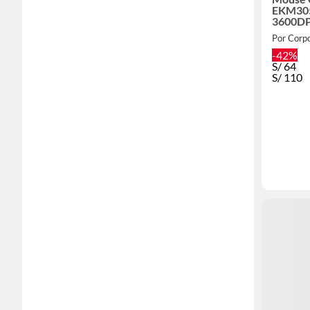
EKM305
3600DP
Por Corp
-42%
S/
64
S/
110