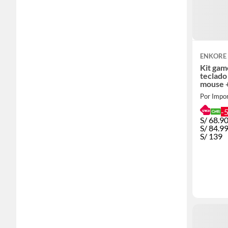
ENKORE
Kit game
teclad
mouse 
Por Impo
-
S/
68.9
S/
84.9
S/
139