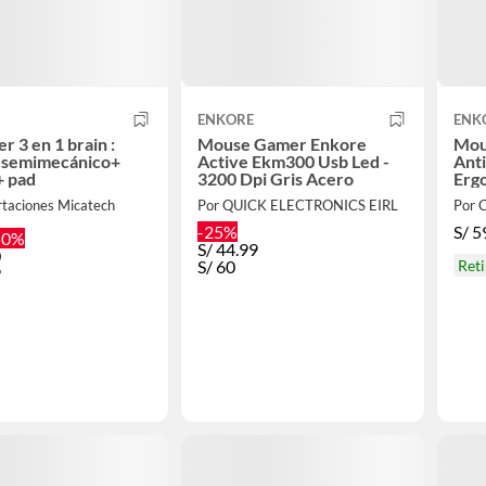
ENKORE
ENK
r 3 en 1 brain :
Mouse Gamer Enkore
Mou
o semimecánico+
Active Ekm300 Usb Led -
Ant
+ pad
3200 Dpi Gris Acero
Erg
Bra
rtaciones Micatech
Por QUICK ELECTRONICS EIRL
-25%
S/
5
50%
S/
44.99
0
S/
60
Ret
9