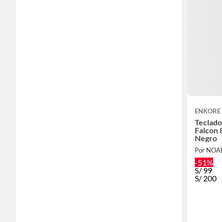
ENKORE
Teclad
Falcon
Negro
Por NOA
-51%
S/
99
S/
200