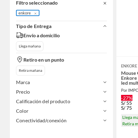
Filtro seleccionado
enkore
Tipo de Entrega
Envío a domicilio
Llega mañana
Retiro en un punto
ENKORE
Retira mañana
Mouse 
Enkore 
Marca
led mul
Por IMP
Precio
-27%
Calificación del producto
S/
55
S/
75
Color
Llega m
Conectividad/conexión
Retira 