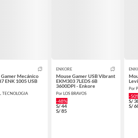
ENKORE
ENK
o Gamer Mecánico
Mouse Gamer USB Vibrant
Mou
 87 ENK 1005 USB
EKM303 7LEDS 6B
Lev
3600DPI - Enkore
Por 
L TECNOLOGIA
Por LOS BRAVOS
-50
-48%
S/
3
S/
44
S/
6
S/
85