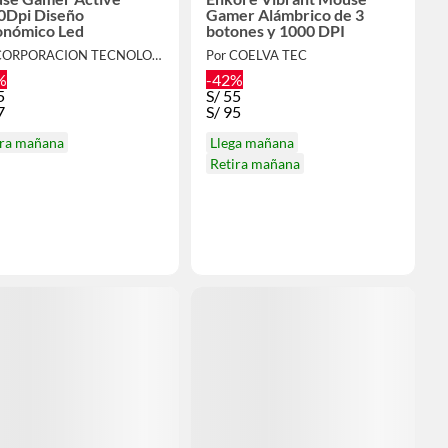
0Dpi Diseño
Gamer Alámbrico de 3
onómico Led
botones y 1000 DPI
Por CORPORACION TECNOLOGIA AVANZADA
Por COELVA TEC
%
-42%
5
S/
55
7
S/
95
ira mañana
Llega mañana
Retira mañana