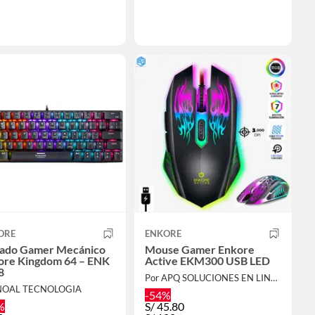
ORE
ENKORE
lado Gamer Mecánico
Mouse Gamer Enkore
ore Kingdom 64 – ENK
Active EKM300 USB LED
8
Por APQ SOLUCIONES EN LINEA
 NOAL TECNOLOGIA
-54%
%
S/
45.80