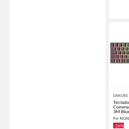
ENKORE
Teclad
Comman
3M Blu
Por NOA
-26%