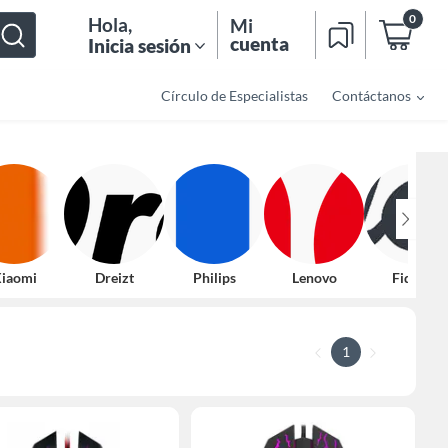
0
Hola
,
Mi
cuenta
Inicia sesión
Círculo de Especialistas
Contáctanos
iaomi
Dreizt
Philips
Lenovo
Fiddler
1