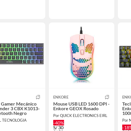
ENKORE
ENK
o Gamer Mecánico
Mouse USB LED 1600 DPI -
Tec
der 3 CBX K1013-
Enkore GEOX Rosado
Enk
etooth Negro
100
Por QUICK ELECTRONICS EIRL
L TECNOLOGIA
Por
-40%
S/
30
-18