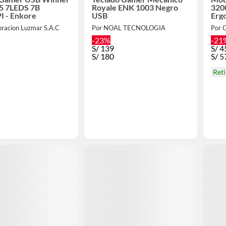
 7LEDS 7B
Royale ENK 1003 Negro
320
I - Enkore
USB
Erg
oracion Luzmar S.A.C
Por NOAL TECNOLOGIA
-23%
-21
S/
139
S/
4
S/
180
S/
5
Ret