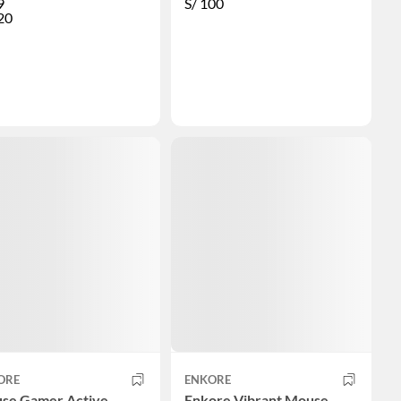
9
S/
100
20
ORE
ENKORE
se Gamer Active
Enkore Vibrant Mouse