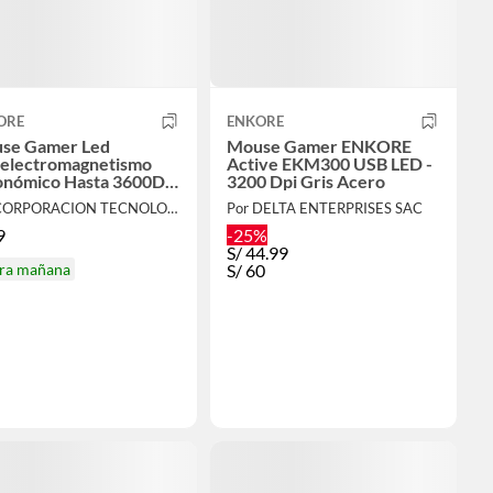
ORE
ENKORE
se Gamer Led
Mouse Gamer ENKORE
ielectromagnetismo
Active EKM300 USB LED -
onómico Hasta 3600Dpi
3200 Dpi Gris Acero
in
Por CORPORACION TECNOLOGIA AVANZADA
Por DELTA ENTERPRISES SAC
9
-25%
S/
44.99
ira mañana
S/
60