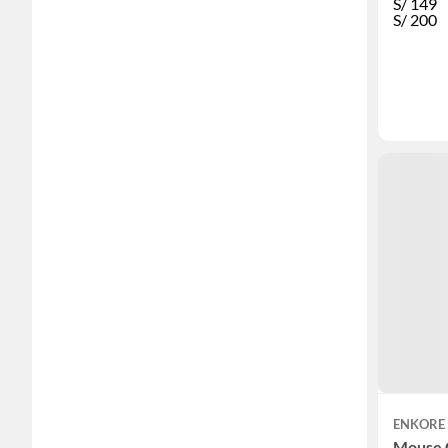
S/
149
S/
200
ENKORE
Mouse 