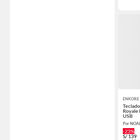
ENKORE
Teclad
Royale
USB
Por NOA
-23%
S/
139