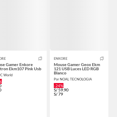
ORE
ENKORE
se Gamer Enkore
Mouse Gamer Geox Ekm
itron Ekm107 Pink Usb
121 USB Luces LED RGB
Blanco
PC World
Por NOAL TECNOLOGIA
%
0
-24%
0
S/
59.90
S/
79