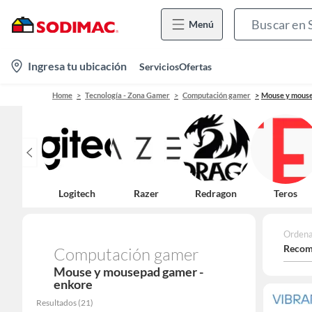
Menú
location-
Ingresa tu ubicación
Servicios
Ofertas
icon
Home
Tecnología - Zona Gamer
Computación gamer
Mouse y mous
Logitech
Razer
Redragon
Teros
Ordena
Recom
Computación gamer
Mouse y mousepad gamer -
enkore
Resultados
(
21
)