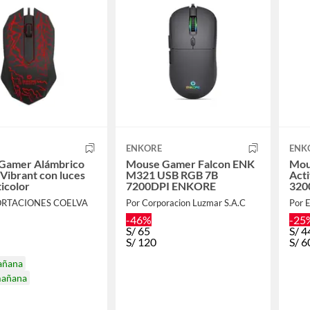
ENKORE
ENK
Gamer Alámbrico
Mouse Gamer Falcon ENK
Mou
Vibrant con luces
M321 USB RGB 7B
Act
ticolor
7200DPI ENKORE
3200
ORTACIONES COELVA
Por Corporacion Luzmar S.A.C
Por 
-46%
-25
S/
65
S/
4
S/
120
S/
6
añana
mañana