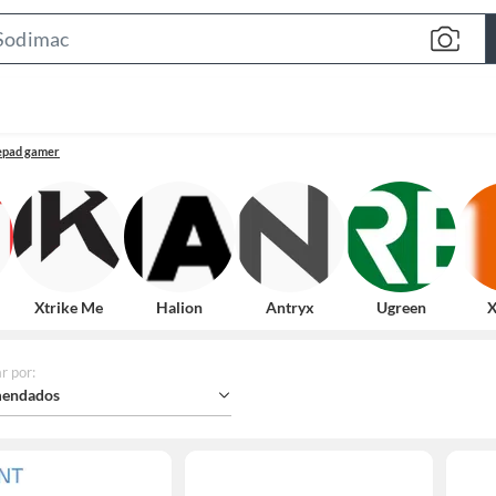
Search
Bar
epad gamer
Xtrike Me
Halion
Antryx
Ugreen
X
r por
:
endados