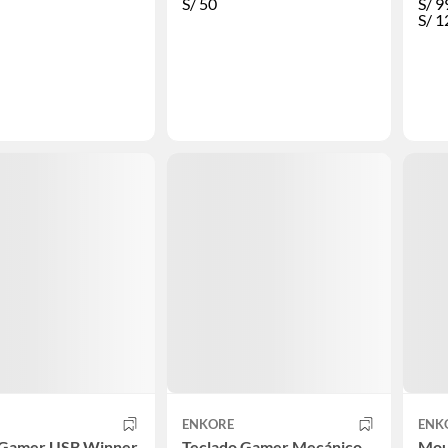
S/
50
S/
9
S/
1
ENKORE
ENK
Gamer USB Winner
Teclado Gamer Mecánico
Mou