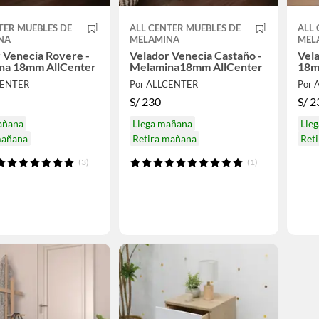
TER MUEBLES DE
ALL CENTER MUEBLES DE
ALL 
NA
MELAMINA
MEL
 Venecia Rovere -
Velador Venecia Castaño -
Vel
na 18mm AllCenter
Melamina18mm AllCenter
18
CENTER
Por ALLCENTER
Por 
S/
230
S/
2
añana
Llega mañana
Lle
mañana
Retira mañana
Ret
(3)
(1)