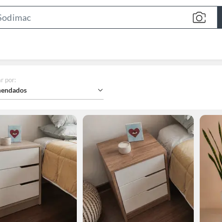
Search
Bar
r por
:
endados