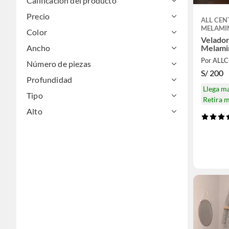
Calificación del producto
Precio
ALL CEN
MELAMI
Color
Velador
Ancho
Melami
Por ALL
Número de piezas
S/
200
Profundidad
Llega m
Tipo
Retira 
Alto