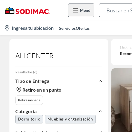
Menú
location-
Ingresa tu ubicación
Servicios
Ofertas
icon
Ordena
Recom
ALLCENTER
Resultados
(
6
)
Tipo de Entrega
Retiro en un punto
Retira mañana
Categoría
Dormitorio
Muebles y organización