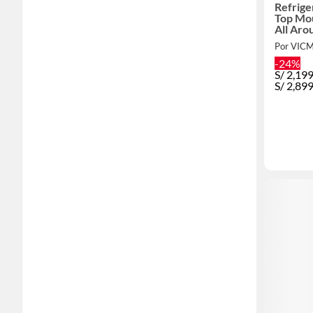
Refrig
Top Mou
All Aro
RT35DG
Por VIC
-24%
S/
2,19
S/
2,89