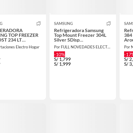
G
SAMSUNG
SAM
GERADORA
Refrigeradora Samsung
Ref
NG TOP FREEZER
Top Mount Freezer 304L
384 
ST 234 LT
Silver SDisp
Aro
ARADS8
RT31DG5120S9PE
RT3
taciones Electro Hogar
Por FULL NOVEDADES ELECTROHOGAR E.I.R.L.
Por 
-10%
-17
9
S/
1,799
S/
2
9
S/
1,999
S/
3