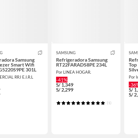
G
SAMSUNG
SAM
eradora Samsung
Refrigeradora Samsung
Ref
ezer Smart Wifi
RT22FARADS8PE 234L
Top
5220S9PE 301L
Silv
Por LINEA HOGAR.
RT3
RCIAL RRJ E.I.R.L
Por I
-41%
S/
1,349
-36
9
S/
2,299
S/
1
9
S/
2
(1)