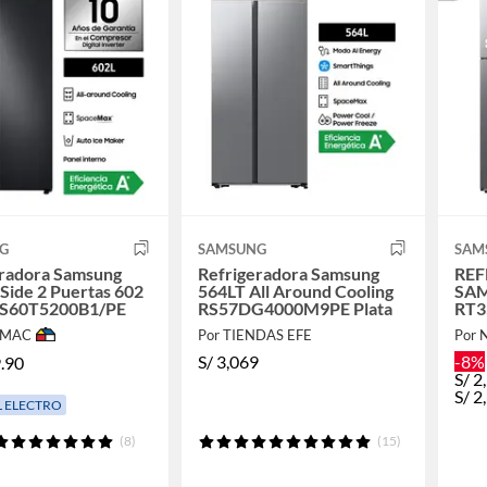
G
SAMSUNG
SAM
eradora Samsung
Refrigeradora Samsung
REF
 Side 2 Puertas 602
564LT All Around Cooling
SA
 RS60T5200B1/PE
RS57DG4000M9PE Plata
RT3
IMAC
Por TIENDAS EFE
Por 
S/
3,069
-8%
.90
S/
2
S/
2
L ELECTRO
(8)
(15)