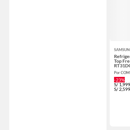
SAMSUN
Refrig
Top Fre
RT31DG
Por COME
-23%
S/
1,99
S/
2,59