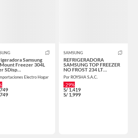
SUNG
SAMSUNG
rigeradora Samsung
REFRIGERADORA
 Mount Freezer 304L
SAMSUNG TOP FREEZER
er SDisp
NO FROST 234 LT
1DG5120S9PE
RT22FARADS8
mportaciones Electro Hogar
Por ROYSHA S.A.C.
%
-29%
,749
S/
1,419
,749
S/
1,999