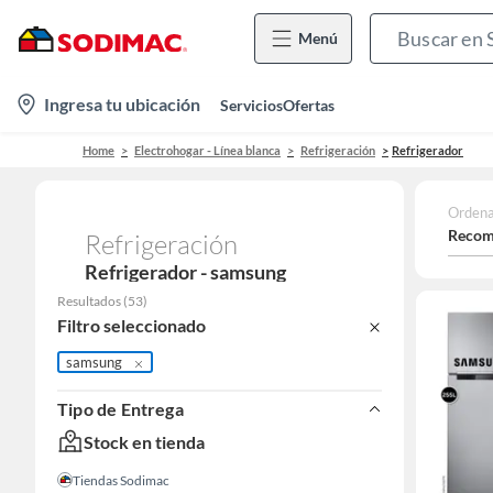
Menú
location-
Ingresa tu ubicación
Servicios
Ofertas
icon
Home
Electrohogar - Línea blanca
Refrigeración
Refrigerador
Ordena
Recom
Refrigeración
Refrigerador - samsung
Resultados
(
53
)
Filtro seleccionado
samsung
Tipo de Entrega
Stock en tienda
Tiendas Sodimac