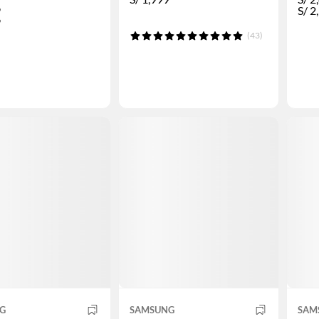
9
S/
2
9
(43)
G
SAMSUNG
SAM