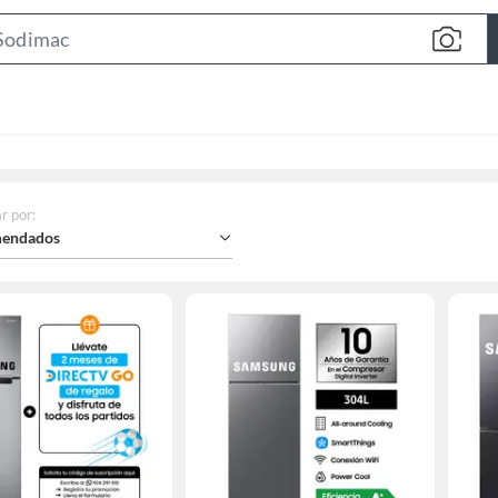
Search
Bar
r por
:
endados