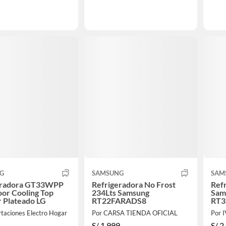
G
SAMSUNG
SAM
eradora GT33WPP
Refrigeradora No Frost
Ref
or Cooling Top
234Lts Samsung
Sam
 Plateado LG
RT22FARADS8
RT3
taciones Electro Hogar
Por CARSA TIENDA OFICIAL
S/
1,999
S/
2