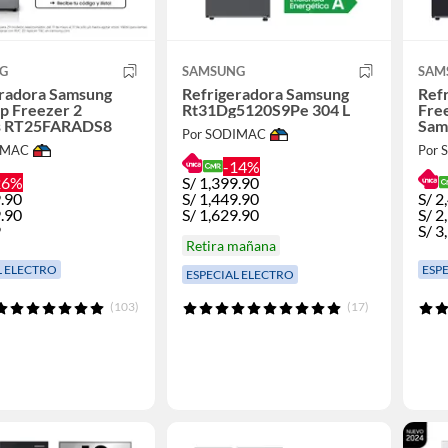
G
SAMSUNG
SAM
eradora Samsung
Refrigeradora Samsung
Ref
p Freezer 2
Rt31Dg5120S9Pe 304 L
Free
s RT25FARADS8
Sam
Por SODIMAC
IMAC
Por
-14%
26%
S/
1,399.90
.90
S/
1,449.90
S/
2
.90
S/
1,629.90
S/
2
9
S/
3
Retira mañana
L ELECTRO
ESP
ESPECIAL ELECTRO
(103)
(17)