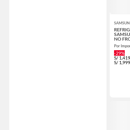
SAMSUN
REFRI
SAMSU
NO FRO
RT22F
Por Impor
-29%
S/
1,41
S/
1,99