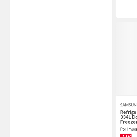
SAMSUN
Refrig
334L Do
Freezer
Por Impor
-11%