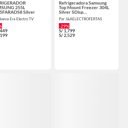
RIGERADOR
Refrigeradora Samsung
SUNG 255L
Top Mount Freezer 304L
5FARADS8 Silver
Silver SDisp
RT31DG5120S9PE
Nueva Era Electro TV
Por J&AELECTROFERTAS
%
-29%
,449
S/
1,799
,199
S/
2,529