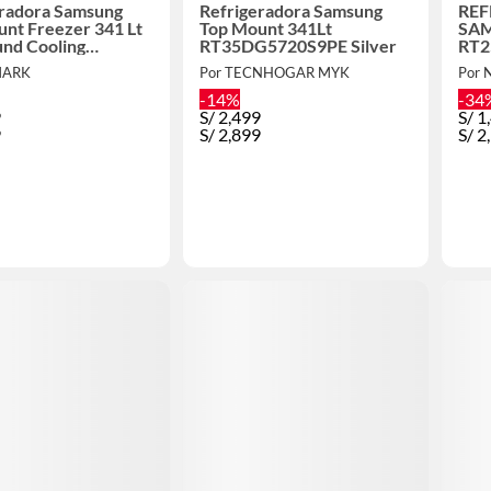
eradora Samsung
Refrigeradora Samsung
REF
nt Freezer 341 Lt
Top Mount 341Lt
SAM
und Cooling
RT35DG5720S9PE Silver
RT2
5720S9 Silver
MARK
Por TECNHOGAR MYK
Por 
-14%
-34
9
S/
2,499
S/
1
9
S/
2,899
S/
2