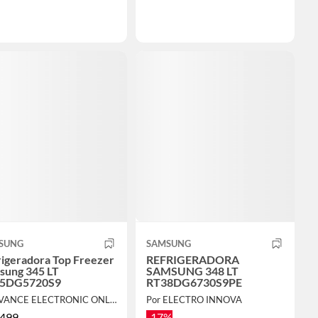
SUNG
SAMSUNG
rigeradora Top Freezer
REFRIGERADORA
sung 345 LT
SAMSUNG 348 LT
5DG5720S9
RT38DG6730S9PE
Por IVANCE ELECTRONIC ONLINE
Por ELECTRO INNOVA
,499
-17%