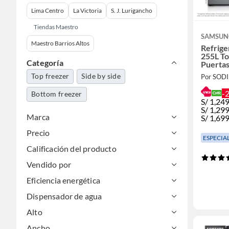
Lima Centro
La Victoria
S. J. Lurigancho
Tiendas Maestro
SAMSUN
Maestro Barrios Altos
Refrig
255L To
Categoría
Puerta
Top freezer
Side by side
Por SOD
-
Bottom freezer
S/
1,249
S/
1,299
Marca
S/
1,69
Precio
ESPECIA
Calificación del producto
Vendido por
Eficiencia energética
Dispensador de agua
Alto
Ancho