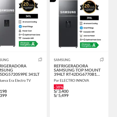
SUNG
SAMSUNG
RIGERADORA
REFRIGERADORA
MSUNG
SAMSUNG TOP MOUNT
5DG5720S9PE 341LT
394LT RT42DG6770B1
NEGRO
Nueva Era Electro TV
Por ELECTRO INNOVA
-38%
,198
S/
3,400
,399
S/
5,499