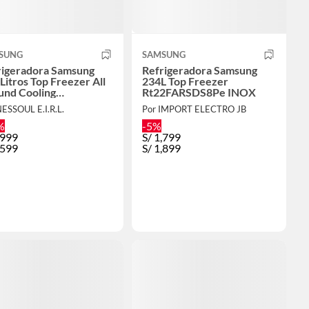
SUNG
SAMSUNG
rigeradora Samsung
Refrigeradora Samsung
Litros Top Freezer All
234L Top Freezer
und Cooling
Rt22FARSDS8Pe INOX
8DG6730B1PE - Negro
NESSOUL E.I.R.L.
Por IMPORT ELECTRO JB
%
-5%
,999
S/
1,799
,599
S/
1,899