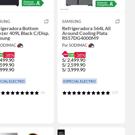
SUNG
SAMSUNG
rigeradora Bottom
Refrigeradora 564L All
zer 409L Black C/Disp.
Around Cooling Plata
sung
RS57DG4000M9
 SODIMAC
Por SODIMAC
-38%
-38%
,499.90
S/
2,499.90
,599.90
S/
2,599.90
,999.90
S/
3,999.90
ECIAL ELECTRO
ESPECIAL ELECTRO
(6)
(15)