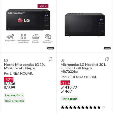
LG
LG
Horno Microondas LG 20L
Microondas LG Neochef 30 L
MS2032GAS Negro
Función Grill Negro
Mh7032jas
Por LINEA HOGAR.
Por LG TIENDA OFICIAL
-52%
-11%
S/
336
S/
418.99
S/
699
S/
469
Llega mañana
Envío
gratis
Retira mañana
(6)