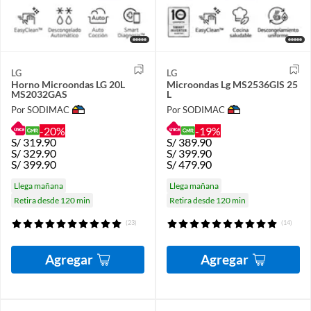
LG
LG
Horno Microondas LG 20L
Microondas Lg MS2536GIS 25
MS2032GAS
L
Por SODIMAC
Por SODIMAC
-20%
-19%
S/
319.90
S/
389.90
S/
329.90
S/
399.90
S/
399.90
S/
479.90
Llega mañana
Llega mañana
Retira desde 120 min
Retira desde 120 min
(23)
(14)
Agregar
Agregar