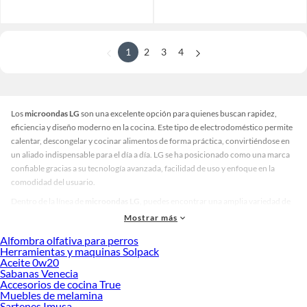
1
2
3
4
Los
microondas LG
son una excelente opción para quienes buscan rapidez,
eficiencia y diseño moderno en la cocina. Este tipo de electrodoméstico permite
calentar, descongelar y cocinar alimentos de forma práctica, convirtiéndose en
un aliado indispensable para el día a día. LG se ha posicionado como una marca
confiable gracias a su tecnología avanzada, facilidad de uso y enfoque en la
comodidad del usuario.
Dentro de la línea de
microondas LG
, puedes encontrar una amplia variedad de
modelos que se adaptan a diferentes espacios y estilos de cocina. Hay opciones
Mostrar más
compactas para ambientes pequeños, versiones con acabados en acero
Alfombra olfativa para perros
inoxidable para un toque elegante, y diseños en blanco o negro que combinan
Herramientas y maquinas Solpack
fácilmente con otros electrodomésticos. También existen modelos con paneles
Aceite 0w20
digitales, controles táctiles y funciones automáticas que simplifican el proceso
Sabanas Venecia
Accesorios de cocina True
de cocción. Esta diversidad permite comparar y elegir según tus necesidades, el
Muebles de melamina
tipo de alimentos que preparas y el estilo decorativo que prefieres.
Sartenes Imusa