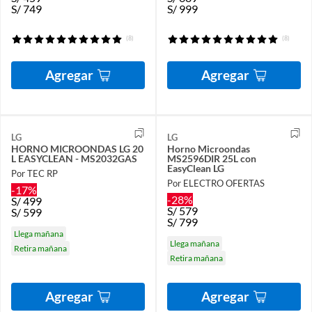
S/
749
S/
999
(8)
(8)
Agregar
Agregar
LG
LG
HORNO MICROONDAS LG 20
Horno Microondas
L EASYCLEAN - MS2032GAS
MS2596DIR 25L con
EasyClean LG
Por TEC RP
Por ELECTRO OFERTAS
-17%
-28%
S/
499
S/
579
S/
599
S/
799
Llega mañana
Llega mañana
Retira mañana
Retira mañana
Agregar
Agregar