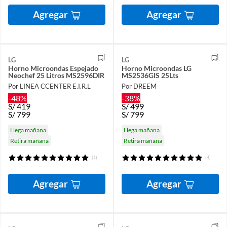
Agregar
Agregar
LG
LG
Horno Microondas Espejado
Horno Microondas LG
Neochef 25 Litros MS2596DIR
MS2536GIS 25Lts
Por LINEA CCENTER E.I.R.L
Por DREEM
-48%
-38%
S/
419
S/
499
S/
799
S/
799
Llega mañana
Llega mañana
Retira mañana
Retira mañana
(1)
(4)
Agregar
Agregar