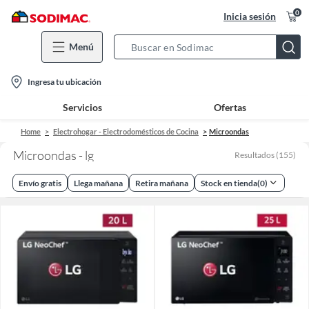
0
Inicia sesión
Menú
Search
Bar
location-
Ingresa tu ubicación
icon
Servicios
Ofertas
Home
Electrohogar - Electrodomésticos de Cocina
Microondas
Microondas - lg
Resultados
(
155
)
Envío gratis
Llega mañana
Retira mañana
Stock en tienda
(
0
)