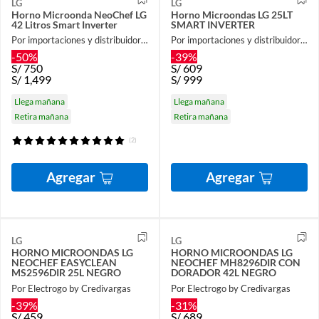
LG
LG
Horno Microonda NeoChef LG
Horno Microondas LG 25LT
42 Litros Smart Inverter
SMART INVERTER
Por importaciones y distribuidora A y F
Por importaciones y distribuidora A y F
-50%
-39%
S/
750
S/
609
S/
1,499
S/
999
Llega mañana
Llega mañana
Retira mañana
Retira mañana
(2)
Agregar
Agregar
LG
LG
HORNO MICROONDAS LG
HORNO MICROONDAS LG
NEOCHEF EASYCLEAN
NEOCHEF MH8296DIR CON
MS2596DIR 25L NEGRO
DORADOR 42L NEGRO
Por Electrogo by Credivargas
Por Electrogo by Credivargas
-39%
-31%
S/
459
S/
689