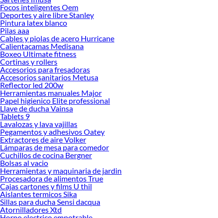
Focos inteligentes Oem
Al momento de decidir, es importante considerar la capacidad del microondas,
Deportes y aire libre Stanley
la potencia que necesitas y las funciones que realmente vas a utilizar. Los
Pintura latex blanco
microondas LG están diseñados para ofrecer una experiencia intuitiva, con
Pilas aaa
programas preestablecidos que ahorran tiempo y aseguran resultados
Cables y piolas de acero Hurricane
Calientacamas Medisana
consistentes. Además, su eficiencia energética y facilidad de limpieza los
Boxeo Ultimate fitness
convierten en una inversión inteligente para el hogar, ideal para quienes valoran
Cortinas y rollers
practicidad sin renunciar al diseño.
Accesorios para fresadoras
Accesorios sanitarios Metusa
Si estás buscando un electrodoméstico que combine funcionalidad, estilo y
Reflector led 200w
confianza, los
microondas LG
pueden ser justo lo que necesitas. Explora
Herramientas manuales Major
nuestras colecciones disponibles y descubre cuál se adapta mejor a ti. Conoce
Papel higienico Elite professional
Llave de ducha Vainsa
más sobre sus beneficios y elige el modelo que transforme tu forma de cocinar
Tablets 9
con rapidez, comodidad y tecnología de vanguardia.
Lavalozas y lava vajillas
Pegamentos y adhesivos Oatey
Refrigeradora
Extractores de aire Volker
Ventilador
Lámparas de mesa para comedor
Aire acondicionado
Cuchillos de cocina Bergner
Aire acondicionado portatil
Bolsas al vacio
Deshumedecedor
Herramientas y maquinaria de jardin
Cocinas
Procesadora de alimentos True
Licuadora
Cajas cartones y films U thil
Freidora de aire
Aislantes termicos Sika
Sillas para ducha Sensi dacqua
Cafetera
Atornilladores Xtd
Lavadora
Horno electrico empotrable