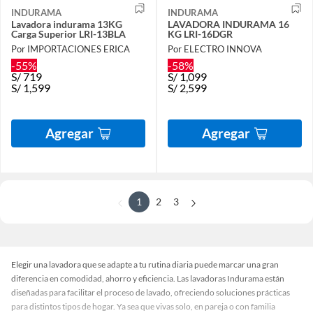
INDURAMA
INDURAMA
Lavadora indurama 13KG
LAVADORA INDURAMA 16
Carga Superior LRI-13BLA
KG LRI-16DGR
Por IMPORTACIONES ERICA
Por ELECTRO INNOVA
-55%
-58%
S/
719
S/
1,099
S/
1,599
S/
2,599
Agregar
Agregar
1
2
3
Elegir una lavadora que se adapte a tu rutina diaria puede marcar una gran
diferencia en comodidad, ahorro y eficiencia. Las lavadoras Indurama están
diseñadas para facilitar el proceso de lavado, ofreciendo soluciones prácticas
para distintos tipos de hogar. Ya sea que vivas solo, en pareja o con familia