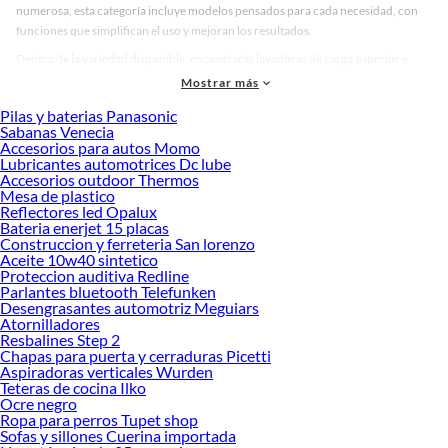
numerosa, esta categoría incluye modelos pensados para cada necesidad, con
funciones que simplifican el uso y mejoran los resultados.
Dentro de la variedad disponible, encontrarás lavadoras de carga superior e
inferior, en colores clásicos como blanco y gris, y acabados modernos que
Mostrar más
combinan con cualquier estilo de cocina o lavandería. Las lavadoras Indurama
Pilas y baterias Panasonic
se destacan por su diseño intuitivo, que permite un manejo sencillo sin perder
Sabanas Venecia
eficiencia. Además, hay opciones con diferentes capacidades, ideales tanto para
Accesorios para autos Momo
espacios pequeños como para quienes lavan grandes volúmenes de ropa con
Lubricantes automotrices Dc lube
Accesorios outdoor Thermos
frecuencia.
Mesa de plastico
Al momento de elegir, es importante considerar el tamaño del espacio
Reflectores led Opalux
Bateria enerjet 15 placas
disponible, la cantidad de ropa que se lava regularmente y el tipo de funciones
Construccion y ferreteria San lorenzo
que realmente necesitas. Algunos modelos priorizan el ahorro de agua y energía,
Aceite 10w40 sintetico
otros ofrecen ciclos rápidos o silenciosos. Esta variedad te permite comparar y
Proteccion auditiva Redline
tomar una decisión informada, asegurando que el producto se ajuste a tu estilo
Parlantes bluetooth Telefunken
Desengrasantes automotriz Meguiars
de vida. Descubre cuál se adapta mejor a ti y conoce más sobre sus beneficios
Atornilladores
explorando nuestras colecciones disponibles.
Resbalines Step 2
Chapas para puerta y cerraduras Picetti
Refrigeradora
Aspiradoras verticales Wurden
Ventilador
Teteras de cocina Ilko
Aire acondicionado
Ocre negro
Aire acondicionado portatil
Ropa para perros Tupet shop
Deshumedecedor
Sofas y sillones Cuerina importada
Cocinas