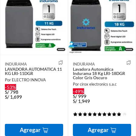
INDURAMA
INDURAMA
LAVADORA AUTOMATICA 11
Lavadora Automática
KG LRI-11DGR
Indurama 18 Kg LRI-18DGR
Color Gris Oscuro
Por ELECTRO INNOVA
Por cirox electronics s.a.c
-53%
-49%
S/
798
S/
999
S/
1,699
S/
1,949
(1)
Agregar
Agregar