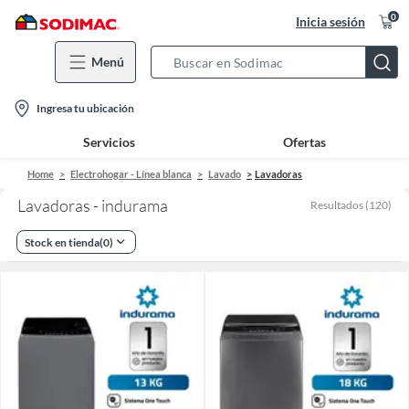
0
Inicia sesión
Menú
Search
Bar
location-
Ingresa tu ubicación
icon
Servicios
Ofertas
Home
Electrohogar - Línea blanca
Lavado
Lavadoras
Lavadoras - indurama
Resultados
(
120
)
Stock en tienda
(
0
)