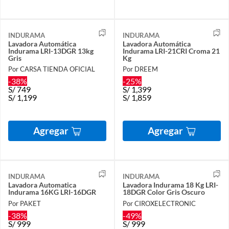
INDURAMA
INDURAMA
Lavadora Automática
Lavadora Automática
Indurama LRI-13DGR 13kg
Indurama LRI-21CRI Croma 21
Gris
Kg
Por CARSA TIENDA OFICIAL
Por DREEM
-38%
-25%
S/
749
S/
1,399
S/
1,199
S/
1,859
Agregar
Agregar
INDURAMA
INDURAMA
Lavadora Automatica
Lavadora Indurama 18 Kg LRI-
Indurama 16KG LRI-16DGR
18DGR Color Gris Oscuro
Por PAKET
Por CIROXELECTRONIC
-38%
-49%
S/
999
S/
999