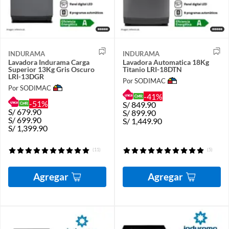
INDURAMA
INDURAMA
Lavadora Indurama Carga
Lavadora Automatica 18Kg
Superior 13Kg Gris Oscuro
Titanio LRI-18DTN
LRI-13DGR
Por SODIMAC
Por SODIMAC
-41%
-51%
S/
849.90
S/
679.90
S/
899.90
S/
699.90
S/
1,449.90
S/
1,399.90
(11)
(5)
Agregar
Agregar