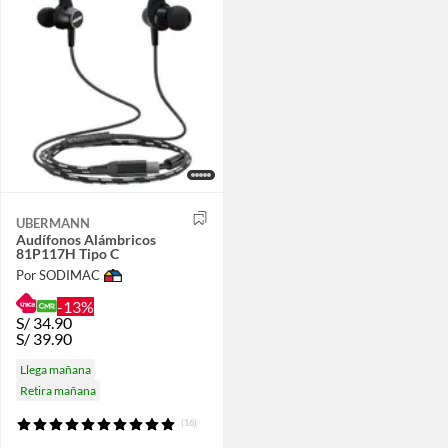
UBERMANN
Audífonos Alámbricos
81P117H Tipo C
Por SODIMAC
-13%
S/
34.90
S/
39.90
Llega mañana
Retira mañana
(16)