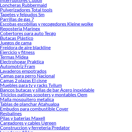
Interruptores Cubull
Loncheras Rubbermaid
Si buscar ahorrar, estás en la tienda correcta porque en Sodimac tenemos
Pulverizadores Total tools
nuestra política de precios bajos garantizados en Audífonos, así que no dudes
Tapetes y felpudos Sm
más y compra online este producto con sus complementos para que termines tu
Parrillas de gas 7
proyecto al 100% a un costo económico. Además, elige entre las opciones de
Escobas escobillas y recogedores Kleine wolke
delivery o recojo en tienda.
Reposteria Marinex
Cobertores para auto Tecgo
Las mejores marcas de Audífonos
Butacas Plástico
Juegos de cama
Sabemos que la calidad, confianza y seguridad son factores importantes al
Freidora de aire blackline
momento de decidir qué modelo comprar, por ello contamos con una amplia
Ejercicio y fitness
oferta de marcas prestigiosas y reconocidas en Audífonos. De esta manera,
Termas Midea
inviertes en durabilidad, rendimiento, excelencia y satisfacción garantizada.
Electrohogar Praktica
Automotriz Fram
Lavaderos empotrados
Camas para perro Nacional
Camas 2 plazas El cisne
Muebles para tv y racks Tvilum
Bancos butacas y sillas de bar Acero inoxidable
Triciclos patines scooters y montables Oem
Malla mosquitero metalica
Tablas de planchar Atahualpa
Embudos para combustible Cover
Resbalines
Pilas y baterias Maxell
Cargadores y cables Ugreen
Construccion y ferreteria Predator