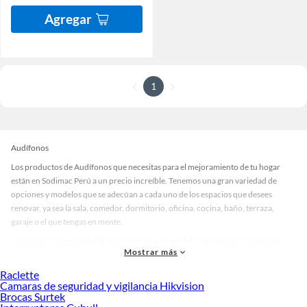
Agregar
1
Audífonos
Los productos de Audífonos que necesitas para el mejoramiento de tu hogar
están en Sodimac Perú a un precio increíble. Tenemos una gran variedad de
opciones y modelos que se adecúan a cada uno de los espacios que desees
renovar, ya sea la sala, comedor, dormitorio, oficina, cocina, baño, terraza,
garaje o el que tengas en mente.
En nuestra categoría Audífonos encontrarás modelos en diversos materiales,
Mostrar más
medidas, colores y demás características específicas de tu preferencia. Recuerda
que solo en Sodimac Perú contamos con todo lo necesario para cada uno de tus
Raclette
proyectos en las mejores marcas de calidad y con garantía.
Camaras de seguridad y vigilancia Hikvision
Brocas Surtek
Precios de Audífonos en Sodimac Perú