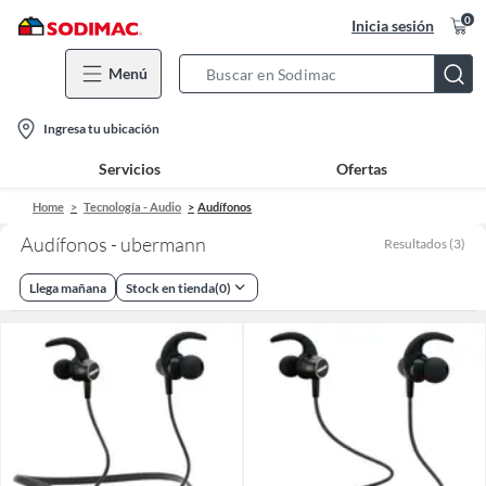
0
Inicia sesión
Menú
Search
Bar
location-
Ingresa tu ubicación
icon
Servicios
Ofertas
Home
Tecnología - Audio
Audífonos
Audífonos - ubermann
Resultados
(
3
)
Llega mañana
Stock en tienda
(
0
)