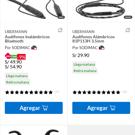
UBERMANN
UBERMANN
Audífonos Inalámbricos
Audífonos Alámbricos
Bluetooth
81P113H 3.5mm
Por SODIMAC
Por SODIMAC
S/
29.90
-9%
S/
49.90
Llega mañana
S/
54.90
Retira mañana
Llega mañana
Retira mañana
(25)
(33)
Agregar
Agregar