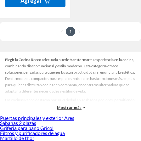
Agregar
1
Elegir la Cocina Recco adecuada puede transformar tu experiencia en la cocina,
combinando diseño funcional y estilo moderno. Esta categoría ofrece
soluciones pensadas para quienes buscan practicidad sin renunciar a la estética.
Desde modelos compactos para espacios reducidos hasta opciones más amplias
para quienes disfrutan cocinar en compañía, encontrarás alternativas que se
adaptan a diferentes necesidades y estilos de vida.
Las cocinas Recco destacan por su variedad en acabados y colores, permitiendo
crear ambientes únicos y personalizados. Puedes optar por tonos neutros para
Mostrar más
un look elegante o colores más vivos para dar carácter a tu espacio. Además, su
Puertas principales y exterior Ares
diseño está orientado a optimizar el espacio y facilitar la organización, lo que se
Sabanas 2 plazas
traduce en comodidad y eficiencia en cada preparación.
Griferia para bano Gricol
Filtros y purificadores de agua
Si buscas calidad y durabilidad, esta línea es una excelente elección. Cada
Martillo de thor
modelo está pensado para ofrecer resistencia y funcionalidad, asegurando que