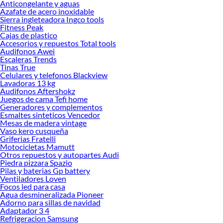
Anticongelante y aguas
tu inversión se mantenga en el tiempo. Descubre cuál se adapta mejor a ti y
Azafate de acero inoxidable
Sierra ingleteadora Ingco tools
explora nuestras colecciones disponibles para encontrar la opción perfecta.
Fitness Peak
Conoce más sobre sus beneficios y elige la cocina que hará de tu hogar un lugar
Cajas de plastico
más práctico y atractivo.
Accesorios y repuestos Total tools
Audifonos Awei
Refrigeradora
Escaleras Trends
Ventilador
Tinas True
Aire acondicionado
Celulares y telefonos Blackview
Aire acondicionado portatil
Lavadoras 13 kg
Deshumedecedor
Audifonos Aftershokz
Cocinas
Juegos de cama Tefi home
Generadores y complementos
Licuadora
Esmaltes sinteticos Vencedor
Freidora de aire
Mesas de madera vintage
Cafetera
Vaso kero cusqueña
Lavadora
Griferias Fratelli
Microondas
Motocicletas Mamutt
Frigobar
Otros repuestos y autopartes Audi
Aspiradora
Piedra pizzara Spazio
Dispensador de agua
Pilas y baterias Gp battery
Ventiladores Loven
Campana de cocina
Focos led para casa
Cocina electrica
Agua desmineralizada Pioneer
Cocina empotrable
Adorno para sillas de navidad
Secadora de ropa
Adaptador 3 4
Lavaseca
Refrigeracion Samsung
Olla arrocera