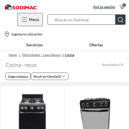
0
Inicia sesión
Menú
Search
Bar
location-
Ingresa tu ubicación
icon
Servicios
Ofertas
Home
Electrohogar - Línea blanca
Cocina
Cocina - recco
Resultados
(
3
)
Llega mañana
Stock en tienda
(
0
)