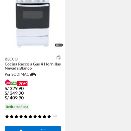
RECCO
Cocina Recco a Gas 4 Hornillas
Nevada Blanco
Por SODIMAC
-20%
S/
329.90
S/
349.90
S/
409.90
Retira mañana
(78)