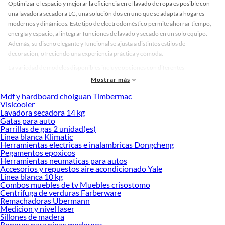
Optimizar el espacio y mejorar la eficiencia en el lavado de ropa es posible con
una lavadora secadora LG, una solución dos en uno que se adapta a hogares
modernos y dinámicos. Este tipo de electrodoméstico permite ahorrar tiempo,
energía y espacio, al integrar funciones de lavado y secado en un solo equipo.
Además, su diseño elegante y funcional se ajusta a distintos estilos de
decoración, ofreciendo una experiencia práctica y cómoda.
La variedad de modelos disponibles incluye opciones con diferentes
capacidades, colores y acabados, como acero inoxidable, blanco brillante o
Mostrar más
negro mate. Las lavadoras secadoras LG están pensadas para facilitar el día a día,
Mdf y hardboard cholguan Timbermac
con funciones inteligentes que detectan el tipo de carga y ajustan
Visicooler
automáticamente el ciclo. Esto se traduce en mayor cuidado para tus prendas y
Lavadora secadora 14 kg
menor consumo de recursos. También destacan por su funcionamiento
Gatas para auto
Parrillas de gas 2 unidad(es)
silencioso y su tecnología de vapor, ideal para eliminar olores y arrugas sin
Linea blanca Klimatic
esfuerzo.
Herramientas electricas e inalambricas Dongcheng
Pegamentos epoxicos
Si estás buscando una solución integral para tu lavandería, esta categoría es una
Herramientas neumaticas para autos
excelente alternativa. Las lavadoras secadoras LG combinan innovación,
Accesorios y repuestos aire acondicionado Yale
eficiencia y diseño, lo que las convierte en una opción confiable frente a otras
Linea blanca 10 kg
marcas. Descubre cuál se adapta mejor a ti y conoce más sobre sus beneficios.
Combos muebles de tv Muebles crisostomo
Centrifuga de verduras Farberware
Explora nuestras colecciones disponibles y encuentra el modelo que transforma
Remachadoras Ubermann
tu rutina con comodidad y estilo.
Medicion y nivel laser
Sillones de madera
Refrigeradora
Roperos para ninas modernos
Ventilador