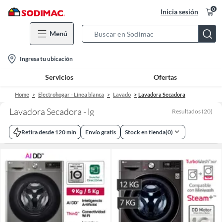
0
Inicia sesión
Menú
Search
Bar
location-
Ingresa tu ubicación
icon
Servicios
Ofertas
Home
Electrohogar - Línea blanca
Lavado
Lavadora Secadora
Lavadora Secadora - lg
Resultados
(
20
)
Retira desde 120 min
Envío gratis
Stock en tienda
(
0
)