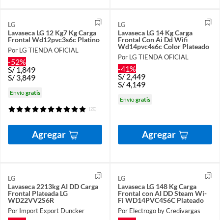
LG
LG
Lavaseca LG 12 Kg7 Kg Carga
Lavaseca LG 14 Kg Carga
Frontal Wd12pvc3s6c Platino
Frontal Con Ai Dd Wifi
Wd14pvc4s6c Color Plateado
Por LG TIENDA OFICIAL
Por LG TIENDA OFICIAL
-52%
-41%
S/
1,849
S/
2,449
S/
3,849
S/
4,149
Envío
gratis
Envío
gratis
(20)
Agregar
Agregar
LG
LG
Lavaseca 2213kg AI DD Carga
Lavaseca LG 148 Kg Carga
Frontal Plateada LG
Frontal con AI DD Steam Wi-
WD22VV2S6R
Fi WD14PVC4S6C Plateado
Por Import Export Duncker
Por Electrogo by Credivargas