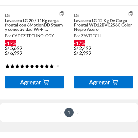
LG
LG
Lavaseca LG 20 / 11Kg carga
Lavaseca LG 12 Kg De Carga
frontal con 6MotionDD Steam
Frontal WD12BVC2S6C Color
y conectividad Wi-Fi
Negro Acero
WD20VV2S6 Plata
Por CADEZ TECHNOLOGY
Por ZAVITECH
-19%
-17%
S/
5,699
S/
2,499
S/
6,999
S/
2,999
(1)
Agregar
Agregar
1