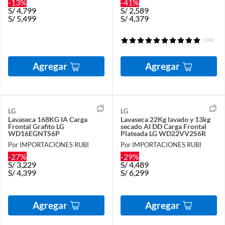
-13%
-41%
S/
4,799
S/
2,589
S/
5,499
S/
4,379
(142)
Agregar
Agregar
LG
LG
Lavaseca 168KG IA Carga
Lavaseca 22Kg lavado y 13kg
Frontal Grafito LG
secado AI DD Carga Frontal
WD16EGNTS6P
Plateada LG WD22VV2S6R
Por IMPORTACIONES RUBI
Por IMPORTACIONES RUBI
-27%
-29%
S/
3,229
S/
4,489
S/
4,399
S/
6,299
Agregar
Agregar