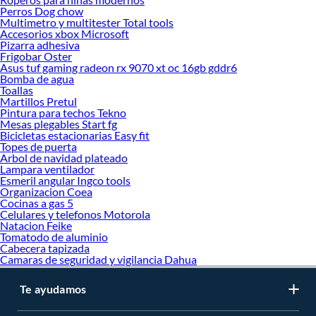
Perros Dog chow
Aire acondicionado
Multimetro y multitester Total tools
Aire acondicionado portatil
Accesorios xbox Microsoft
Deshumedecedor
Pizarra adhesiva
Cocinas
Frigobar Oster
Licuadora
Asus tuf gaming radeon rx 9070 xt oc 16gb gddr6
Freidora de aire
Bomba de agua
Toallas
Cafetera
Martillos Pretul
Lavadora
Pintura para techos Tekno
Microondas
Mesas plegables Start fg
Frigobar
Bicicletas estacionarias Easy fit
Aspiradora
Topes de puerta
Dispensador de agua
Arbol de navidad plateado
Campana de cocina
Lampara ventilador
Cocina electrica
Esmeril angular Ingco tools
Organizacion Coea
Cocina empotrable
Cocinas a gas 5
Secadora de ropa
Celulares y telefonos Motorola
Lavaseca
Natacion Feike
Olla arrocera
Tomatodo de aluminio
Horno electrico
Cabecera tapizada
Estufa electrica
Camaras de seguridad y vigilancia Dahua
Calefactor
Estufa
Te ayudamos
Plancha de cabello
Hervidor electrico