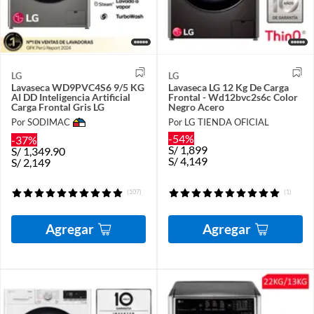
LG
LG
Lavaseca WD9PVC4S6 9/5 KG
Lavaseca LG 12 Kg De Carga
AI DD Inteligencia Artificial
Frontal - Wd12bvc2s6c Color
Carga Frontal Gris LG
Negro Acero
Por SODIMAC
Por LG TIENDA OFICIAL
-54%
-37%
S/
1,899
S/
1,349.90
S/
4,149
S/
2,149
(107)
(1)
Agregar
Agregar