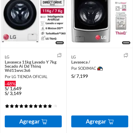
LG
LG
Lavaseca 11kg Lavado Y 7kg
Lavaseca /
Secado Ai Dd Thinq
Por SODIMAC
Wd11wvc3s6
S/
7,199
Por LG TIENDA OFICIAL
-48%
S/
1,649
S/
3,149
(1)
Agregar
Agregar