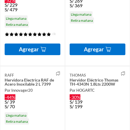
-52%
S/
269
S/
229
S/
369
S/
479
Llega mañana
Llega mañana
Retira mañana
Retira mañana
(1)
Agregar
Agregar
RAFF
THOMAS
Hervidora Electrica RAF de
Hervidor Eléctrico Thomas
Acero Inoxilable 2 L 7399
TH-4343N 1.8Lts 2200W
Por Innovager20
Por HOGARTC
-44%
-30%
S/
39
S/
139
S/
70
S/
199
Llega mañana
Retira mañana