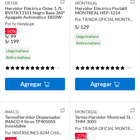
OSTER
MONTREAL
Hervidor Eléctrico Oster 1.7L
Hervidor Eléctrico Portátil
BVSTKT3101 Negro Base 360°
MONTREAL HEP-1214
Apagado Automático 1850W
Por TIENDA OFICIAL MONTREAL
Por tu-tienda.pe
S/
129
-50%
S/
99
Llega mañana
S/
199
Retira mañana
Llega mañana
Retira mañana
(1)
(10)
Agregar
Agregar
IMACO
MONTREAL
TermoHervidor Dispensador
Termo Hervidor Montreal 5L -
IMACO 4 litros TP4050SS
THM-3005
Inoxidable
Por TIENDA OFICIAL MONTREAL
Por INVERSIONES ADM CHAMORRO SAC
-27%