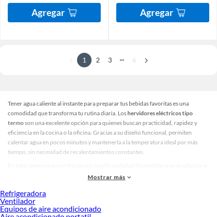
Agregar
Agregar
...
1
2
3
6
Tener agua caliente al instante para preparar tus bebidas favoritas es una
comodidad que transforma tu rutina diaria. Los
hervidores eléctricos tipo
termo
son una excelente opción para quienes buscan practicidad, rapidez y
eficiencia en la cocina o la oficina. Gracias a su diseño funcional, permiten
calentar agua en pocos minutos y mantenerla a la temperatura ideal por más
tiempo, sin necesidad de recalentamientos constantes.
En esta categoría encontrarás una amplia variedad de modelos que se adaptan a
diferentes estilos y necesidades. Hay hervidores eléctricos tipo termo con
Mostrar más
acabados en acero inoxidable, colores modernos como negro, blanco o rojo, y
Refrigeradora
capacidades que van desde los más compactos hasta los ideales para familias
Ventilador
numerosas. Algunos incluyen funciones como apagado automático, indicador
Equipos de aire acondicionado
de nivel de agua y sistemas de seguridad que brindan tranquilidad en cada uso.
Aire acondicionado portatil