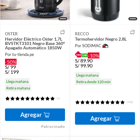
OSTER
RECCO
Hervidor Eléctrico Oster 1.7L
Termohervidor Negro 2.8L
BVSTKT3101 Negro Base 360°
Por SODIMAC
Apagado Automático 1850W
Por tu-tienda.pe
-10%
S/
89.90
-50%
S/
99.90
S/
99
S/
199
Llega mañana
Llega mañana
Retira desde 120 min
Retira mañana
(1)
(418)
Agregar
Agregar
Patrocinado