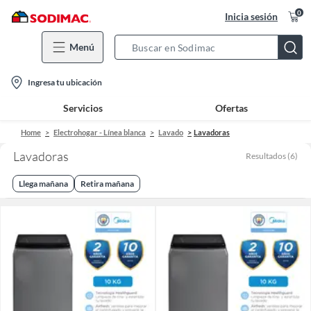
0
Inicia sesión
Menú
Search
Bar
location-
Ingresa tu ubicación
icon
Servicios
Ofertas
Home
Electrohogar - Línea blanca
Lavado
Lavadoras
Lavadoras
Resultados
(
6
)
Llega mañana
Retira mañana