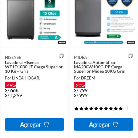
HISENSE
MIDEA
Lavadora Hisense
Lavadora Automática
WT1D1030UT Carga Superior
MA200W100G-PE Carga
10 Kg – Gris
Superior Midea 10KG Gris
Por LINEA HOGAR.
Por DREEM
-49%
-20%
S/
668
S/
799
S/
1,299
S/
999
(3)
Agregar
Agregar