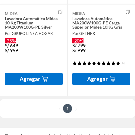
MIDEA
MIDEA
Lavadora Automática Midea
Lavadora Automática
10 Kg Titanium
MA200W100G-PE Carga
MA200W100G-PE Silver
Superior Midea 10KG Gris
Por GRUPO LINEA HOGAR
Por GETHEX
-35%
-20%
S/
649
S/
799
S/
999
S/
999
(3)
Agregar
Agregar
1