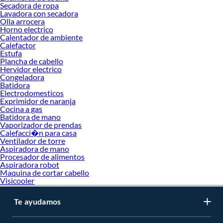
Secadora de ropa
Ventilador
Lavadora con secadora
Aire acondicionado
Olla arrocera
Aire acondicionado portatil
Horno electrico
Deshumedecedor
Calentador de ambiente
Cocinas
Calefactor
Estufa
Licuadora
Plancha de cabello
Freidora de aire
Hervidor electrico
Cafetera
Congeladora
Lavadora
Batidora
Microondas
Electrodomesticos
Frigobar
Exprimidor de naranja
Aspiradora
Cocina a gas
Dispensador de agua
Batidora de mano
Vaporizador de prendas
Campana de cocina
Calefacci�n para casa
Cocina electrica
Ventilador de torre
Cocina empotrable
Aspiradora de mano
Secadora de ropa
Procesador de alimentos
Lavaseca
Aspiradora robot
Olla arrocera
Maquina de cortar cabello
Horno electrico
Visicooler
Estufa electrica
Calefactor
Te ayudamos
Estufa
Plancha de cabello
Hervidor electrico