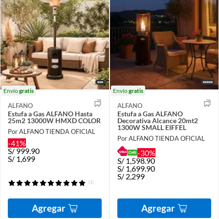
Envío
gratis
Envío
gratis
ALFANO
ALFANO
Estufa a Gas ALFANO Hasta
Estufa a Gas ALFANO
25m2 13000W HMXD COLOR
Decorativa Alcance 20mt2
1300W SMALL EIFFEL
Por ALFANO TIENDA OFICIAL
Por ALFANO TIENDA OFICIAL
-41%
S/
999.90
-30%
S/
1,699
S/
1,598.90
S/
1,699.90
S/
2,299
(1)
Agregar
Agregar