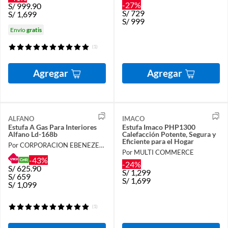
-27%
S/
999.90
S/
729
S/
1,699
S/
999
Envío
gratis
(1)
Agregar
Agregar
ALFANO
IMACO
Estufa A Gas Para Interiores
Estufa Imaco PHP1300
Alfano Ld-168b
Calefacción Potente, Segura y
Eficiente para el Hogar
Por CORPORACION EBENEZER PERU
Por MULTI COMMERCE
-43%
-24%
S/
625.90
S/
1,299
S/
659
S/
1,699
S/
1,099
(1)