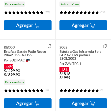
Retira mañana
Retira mañana
(737)
(352)
Agregar
Agregar
RECCO
SOLE
Estufa a Gas de Patio Recco
Estufa a Gas Infrarroja Sole
20m2 HSS-A-DSS
GLP 4200W paltura
ESOLG003
Por SODIMAC
Por ZAVITECH
-44%
-18%
S/
499.90
S/
816
S/
899.90
S/
999
Retira mañana
(69)
(1)
Agregar
Agregar