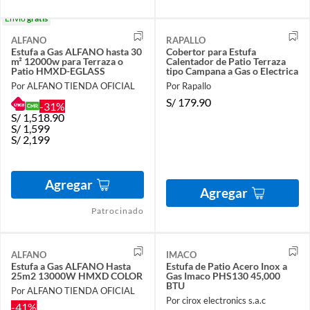
Envío
gratis
ALFANO
RAPALLO
Estufa a Gas ALFANO hasta 30
Cobertor para Estufa
m² 12000w para Terraza o
Calentador de Patio Terraza
Patio HMXD-EGLASS
tipo Campana a Gas o Electrica
Por ALFANO TIENDA OFICIAL
Por Rapallo
S/
179.90
-31%
S/
1,518.90
S/
1,599
S/
2,199
Agregar
Agregar
Patrocinado
ALFANO
IMACO
Estufa a Gas ALFANO Hasta
Estufa de Patio Acero Inox a
25m2 13000W HMXD COLOR
Gas Imaco PHS130 45,000
BTU
Por ALFANO TIENDA OFICIAL
Por cirox electronics s.a.c
-41%