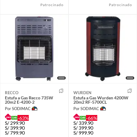
Patrocinado
Patrocinado
RECCO
WURDEN
Estufa a Gas Recco 735W
Estufa a Gas Wurden 4200W
20m2 E-4200-2
20m2 RF-5700CL
Por SODIMAC
Por SODIMAC
-63%
-66%
S/
299.90
S/
339.90
S/
399.90
S/
399.90
S/
799.90
S/
999.90