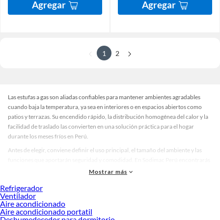
Agregar
Agregar
1
2
Las estufas a gas son aliadas confiables para mantener ambientes agradables
cuando baja la temperatura, ya sea en interiores o en espacios abiertos como
patios y terrazas. Su encendido rápido, la distribución homogénea del calor y la
facilidad de traslado las convierten en una solución práctica para el hogar
durante los meses fríos en Perú.
Antes de elegir, conviene definir el uso principal, el tamaño del ambiente y las
funciones que aportarán seguridad y comodidad. En Sodimac Perú encontrarás
alternativas con distintos formatos, tecnologías de combustión y niveles de
Mostrar más
potencia, pensadas para brindar calor estable con consumo optimizado y
Refrigerador
controles sencillos para el día a día.
Ventilador
Aire acondicionado
Tipos de estufas a gas y sus ventajas
Aire acondicionado portatil
Dentro de las estufas a gas más buscadas están las catalíticas, que aprovechan un
Deshumedecedor para dormitorio