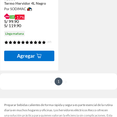
Termo Hervidor 4L Negro
Por SODIMAC
-17%
S/
99.90
S/
119.90
Llega mañana
(47)
Agregar
1
Preparar bebidas calientes de forma rápida y segura es parte esencial de la rutina
diaria en muchos hogares y oficinas. Los hervidores eléctricos Recco ofrecen
una solución práctica para quienes valoran la eficiencia sin complicaciones. Esta