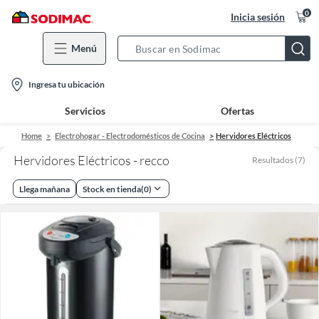
0
Inicia sesión
Menú
Search
Bar
location-
Ingresa tu ubicación
icon
Servicios
Ofertas
Home
Electrohogar - Electrodomésticos de Cocina
Hervidores Eléctricos
Hervidores Eléctricos - recco
Resultados
(
7
)
Llega mañana
Stock en tienda
(
0
)