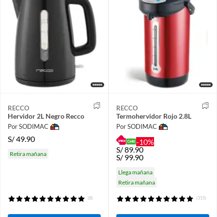
RECCO
RECCO
Hervidor 2L Negro Recco
Termohervidor Rojo 2.8L
Por SODIMAC
Por SODIMAC
S/
49.90
-10%
S/
89.90
Retira mañana
S/
99.90
Llega mañana
Retira mañana
(8)
(315)