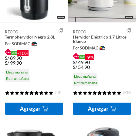
RECCO
RECCO
Termohervidor Negro 2.8L
Hervidor Eléctrico 1.7 Litros
Blanco
Por SODIMAC
Por SODIMAC
-10%
-9%
S/
89.90
S/
49.90
S/
99.90
S/
54.90
Llega mañana
Llega mañana
Retira mañana
Retira mañana
(418)
(1080)
Agregar
Agregar