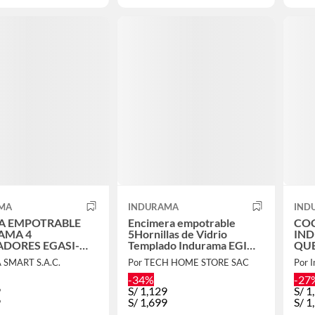
MA
INDURAMA
IND
A EMPOTRABLE
Encimera empotrable
COC
AMA 4
5Hornillas de Vidrio
IND
DORES EGASI-
Templado Indurama EGI
QUE
NE.
905VDNEG.
60
 SMART S.A.C.
Por TECH HOME STORE SAC
Por I
-34%
-27
9
S/
1,129
S/
1
9
S/
1,699
S/
1