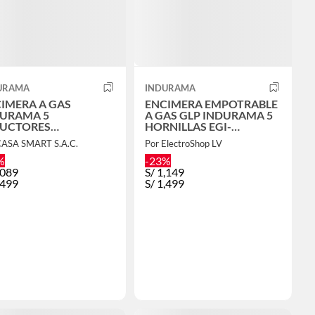
URAMA
INDURAMA
IMERA A GAS
ENCIMERA EMPOTRABLE
URAMA 5
A GAS GLP INDURAMA 5
DUCTORES
HORNILLAS EGI-
905VDNEG
905VDNEG + HERVIDOR
CASA SMART S.A.C.
Por ElectroShop LV
%
-23%
,089
S/
1,149
,499
S/
1,499