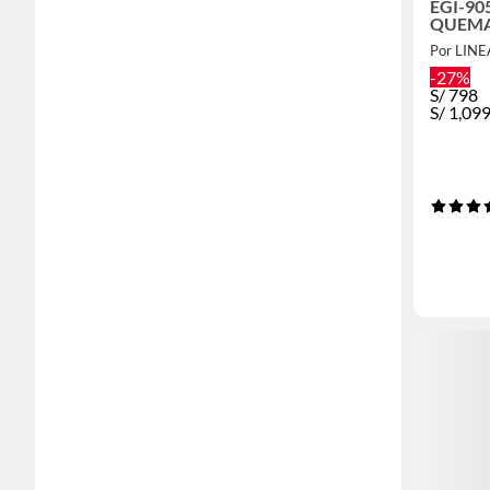
EGI-90
QUEMA
CM
Por LIN
-27%
S/
798
S/
1,09