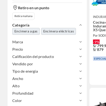
Retiro en un punto
Retira mañana
INDURA
Cocina
Categoría
Indura
X5 Que
Encimera a gas
Encimera eléctricas
Por SOD
-9%
Marca
S/
799.
Precio
S/
879
Calificación del producto
ESPECIA
Vendido por
Tipo de energía
Ancho
Alto
Profundidad
Color