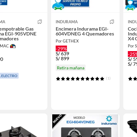
MA
INDURAMA
IND
 empotrable Gas
Encimera Indurama EGI-
Coc
ma EGI-905VDNE
604VDNEG 4 Quemadores
Ind
madores
X4 
Por GETHEX
IMAC
Por
-29%
S/
639
-25
S/
899
90
S/
5
S/
7
Retira mañana
L ELECTRO
(1)