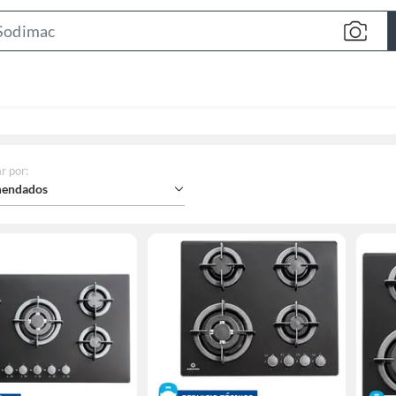
Search
Bar
r por
:
endados