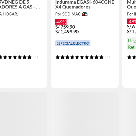
5VDNEG DE 5
Indurama EGASI-604CGNE
Mul
DORES A GAS - 90
X4 Quemadores
Que
EA HOGAR.
Por SODIMAC
-48
-49%
S/
6
S/
759.90
9
S/
1
S/
1,499.90
Lle
ESPECIAL ELECTRO
Ret
(1)
(1)