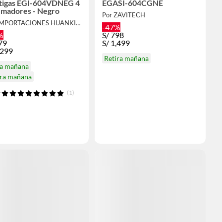
tigas EGI-604VDNEG 4
EGASI-604CGNE
madores - Negro
Por ZAVITECH
Por IMPORTACIONES HUANKITA
-47%
%
S/
798
79
S/
1,499
,299
Retira mañana
ga mañana
ira mañana
(1)