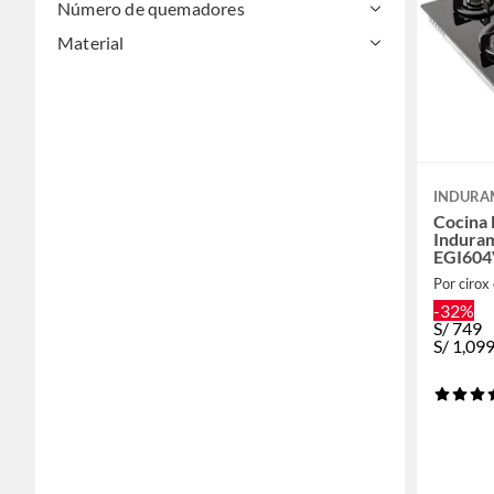
Número de quemadores
Material
INDURA
Cocina
Indura
EGI60
Por cirox 
-32%
S/
749
S/
1,09