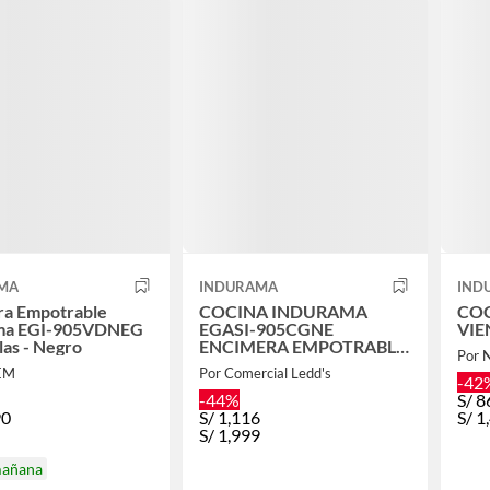
MA
INDURAMA
IND
ra Empotrable
COCINA INDURAMA
CO
ma EGI-905VDNEG
EGASI-905CGNE
llas - Negro
ENCIMERA EMPOTRABLE
Por 
5 HORNILLA
EM
Por Comercial Ledd's
-42
-44%
S/
8
90
S/
1,116
S/
1
S/
1,999
mañana