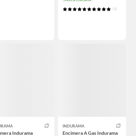
(1)
URAMA
INDURAMA
imera Indurama
Encimera A Gas Indurama