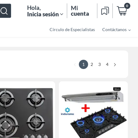
0
Hola
,
Mi
cuenta
Inicia sesión
Círculo de Especialistas
Contáctanos
1
2
3
4