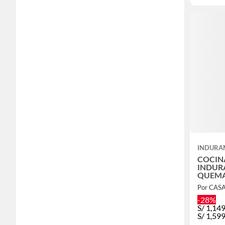
INDURA
COCIN
INDUR
QUEMA
604CG
Por CASA
-28%
S/
1,14
S/
1,59