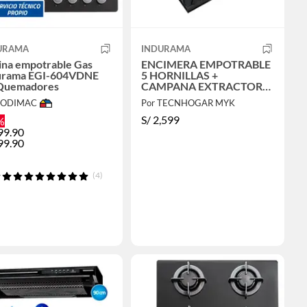
URAMA
INDURAMA
ina empotrable Gas
ENCIMERA EMPOTRABLE
urama EGI-604VDNE
5 HORNILLAS +
Quemadores
CAMPANA EXTRACTORA
INDURAMA
 SODIMAC
Por TECNHOGAR MYK
S/
2,599
%
99.90
99.90
(4)