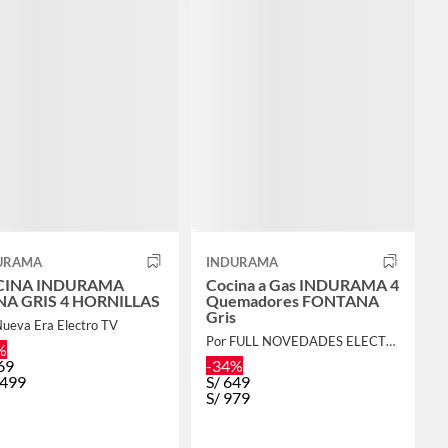
URAMA
INDURAMA
CINA INDURAMA
Cocina a Gas INDURAMA 4
VIENA GRIS 4 HORNILLAS
Quemadores FONTANA
Gris
Nueva Era Electro TV
Por FULL NOVEDADES ELECTROHOGAR E.I.R.L.
%
69
-34%
,499
S/
649
S/
979