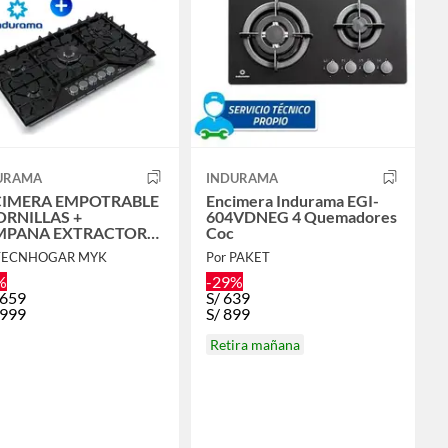
URAMA
INDURAMA
IMERA EMPOTRABLE
Encimera Indurama EGI-
ORNILLAS +
604VDNEG 4 Quemadores
MPANA EXTRACTORA
Coc
DURAMA
 TECNHOGAR MYK
Por PAKET
%
-29%
,659
S/
639
,999
S/
899
Retira mañana