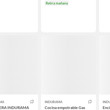
Retira mañana
MA
INDURAMA
IND
ERA INDURAMA
Cocina empotrable Gas
Enc