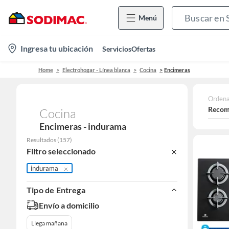
Menú
location-
Ingresa tu ubicación
Servicios
Ofertas
icon
Home
Electrohogar - Línea blanca
Cocina
Encimeras
Ordena
Recom
Cocina
Encimeras - indurama
Resultados
(
157
)
Filtro seleccionado
indurama
Tipo de Entrega
Envío a domicilio
Llega mañana