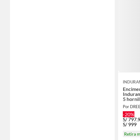
INDURA
Encime
Indura
5 horni
Por DRE
-20%
S/
797.
S/
999
Retira 