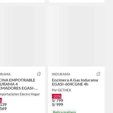
URAMA
INDURAMA
INA EMPOTRABLE
Encimera A Gas Indurama
URAMA 4
EGASI-604CGNE 4h
MADORES EGASI-
Por GETHEX
4CGNE
mportaciones Electro Hogar
-20%
%
S/
799
,139
S/
999
,569
Retira mañana