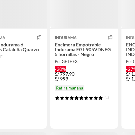
MA
INDURAMA
IND
Indurama 6
Encimera Empotrable
ENC
as Cataluña Quarzo
Indurama EGI-905VDNEG
IND
5 hornillas - Negro
IN
HE
EGI
Por GETHEX
Por 
9
-20%
-27
9
S/
797.90
S/
1
S/
999
S/
1
Retira mañana
(1)