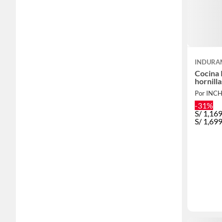
INDURA
Cocina 
hornill
Por INC
-31%
S/
1,16
S/
1,69