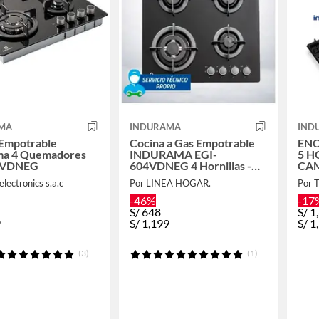
MA
INDURAMA
IND
 Empotrable
Cocina a Gas Empotrable
ENC
ma 4 Quemadores
INDURAMA EGI-
5 H
4VDNEG
604VDNEG 4 Hornillas -
CA
Negro
IN
electronics s.a.c
Por LINEA HOGAR.
Por
-46%
-17
S/
648
S/
1
9
S/
1,199
S/
1
(3)
(1)