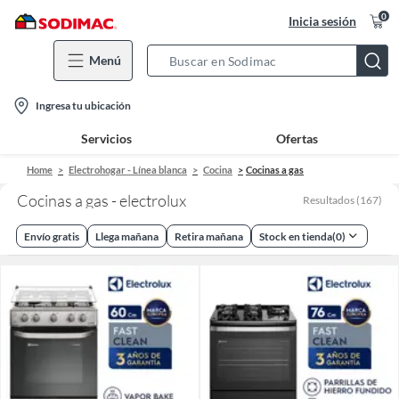
0
Inicia sesión
Menú
Search
Bar
location-
Ingresa tu ubicación
icon
Servicios
Ofertas
Home
Electrohogar - Línea blanca
Cocina
Cocinas a gas
Cocinas a gas - electrolux
Resultados
(
167
)
Envío gratis
Llega mañana
Retira mañana
Stock en tienda
(
0
)