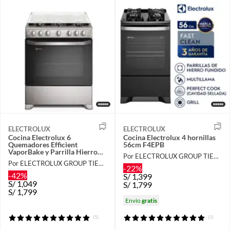
ELECTROLUX
ELECTROLUX
Cocina Electrolux 6
Cocina Electrolux 4 hornillas
Quemadores Efficient
56cm F4EPB
VaporBake y Parrilla Hierro
Por ELECTROLUX GROUP TIENDA OFICIAL
Fundido Inox FE6ISR
Por ELECTROLUX GROUP TIENDA OFICIAL
-22%
-42%
S/
1,399
S/
1,049
S/
1,799
S/
1,799
Envío
gratis
(5)
(1)