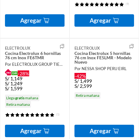
(9)
Agregar
Agregar
ELECTROLUX
ELECTROLUX
Cocina Electrolux 6 hornillas
Cocina Electrolux 5 hornillas
76 cm Inox FE6TMR
76 cm Inox FE5LMR - Modelo
Nuevo
Por ELECTROLUX GROUP TIENDA OFICIAL
Por NESSA SHOP PERU EIRL
-28%
-42%
S/
1,149
S/
1,499
S/
1,249
S/
2,599
S/
1,599
Retira mañana
Llega
gratis
mañana
Retira mañana
(1)
Agregar
Agregar