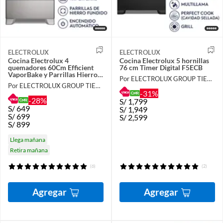
ELECTROLUX
ELECTROLUX
Cocina Electrolux 4
Cocina Electrolux 5 hornillas
quemadores 60Cm Efficient
76 cm Timer Digital F5ECB
VaporBake y Parrillas Hierro
Por ELECTROLUX GROUP TIENDA OFICIAL
Fundido Silver FE4OSR
Por ELECTROLUX GROUP TIENDA OFICIAL
-31%
-28%
S/
1,799
S/
649
S/
1,949
S/
699
S/
2,599
S/
899
Llega mañana
Retira mañana
(6)
(2)
Agregar
Agregar