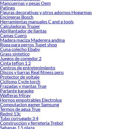
Mancuernas y pesas Oem
Aire acondicionado
Patines
Aire acondicionado portatil
Figuras decorativas y otros adornos Hogarmas
Deshumedecedor
Encimeras Bosch
Cocinas
Herramientas manuales C and a tools
Licuadora
Calculadoras Truper
Freidora de aire
Abrillantador de llantas
Camas Cuero
Cafetera
Madera maciza Maderera andina
Lavadora
Ropa para perros Tupet shop
Microondas
Cuna colecho Ebaby
Frigobar
Grass sintetico
Aspiradora
Juegos de comedor 2
Dispensador de agua
Cinta teflon 1 2
Campana de cocina
Centros de entretenimiento
Cocina electrica
Discos y barras Real fitness peru
Protector de voltaje
Cocina empotrable
Ciclismo Cycle torch
Secadora de ropa
Frazadas y mantas True
Lavaseca
Parlante karaoke
Olla arrocera
Wafleras Miray
Horno electrico
Hornos empotrables Electrolux
Estufa electrica
Computacion gamer Samsung
Calefactor
Termos de agua True
Estufa
Redmi 13c
Tubo corrugado 3 4
Plancha de cabello
Construccion y ferreteria Trebol
Hervidor electrico
Sabanas 1.5 plaza
Congeladora