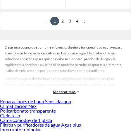
1
2
3
4
Elegir una cocina que combine eficiencia, diseño y funcionalidad es clave para
transformar tu experiencia culinaria. Las cocinas a gas Electrolux ofrecen
soluciones prácticas para quienes valoran el control preciso del fuego y la
rapidez en la cocción. Su variedad de modelos permite adaptarse a diferentes
estilos de vida, desde espacios compactos hasta cocinas familiares.
Disponibles en acabados inoxidables, negros o blancos, las cocinas a gas
Electrolux se integran fácilmente en cualquier ambiente. Además, puedes
encontrar opciones con horno incorporado, múltiples quemadores y diseños
Mostrar más
modernos que facilitan la limpieza. Esta diversidad permite comparar y elegir el
Reparaciones de bano Sensi dacqua
modelo que mejor se ajusta a tus necesidades.
Climatizacion Nex
Policarbonato transparente
Descubre cuál se adapta mejor a ti y conoce más sobre sus beneficios pensados
Cielo raso
para tu comodidad.
Cama comodoy de 1 plaza
Filtros y purificadores de agua Agua plus
Refrigeradora
Interruptor unipolar
Ventilador