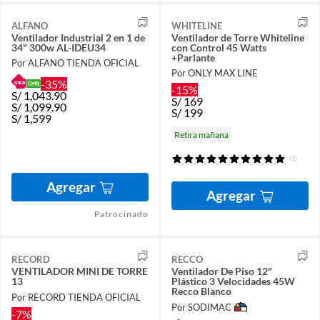
ALFANO
WHITELINE
Ventilador Industrial 2 en 1 de
Ventilador de Torre Whiteline
34" 300w AL-IDEU34
con Control 45 Watts
+Parlante
Por ALFANO TIENDA OFICIAL
Por ONLY MAX LINE
-35%
-15%
S/
1,043.90
S/
169
S/
1,099.90
S/
199
S/
1,599
Retira mañana
(1)
Agregar
Agregar
Patrocinado
RECORD
RECCO
VENTILADOR MINI DE TORRE
Ventilador De Piso 12"
13
Plástico 3 Velocidades 45W
Recco Blanco
Por RECORD TIENDA OFICIAL
Por SODIMAC
-7%