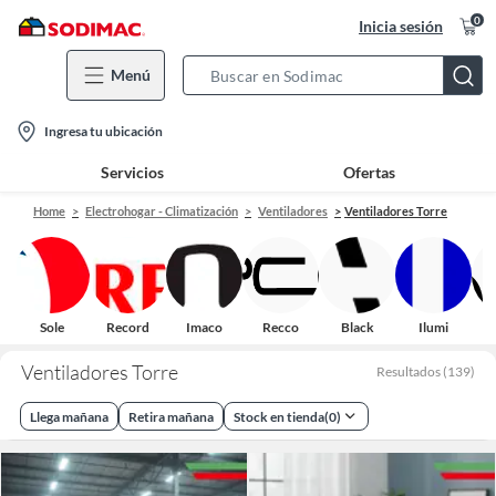
0
Inicia sesión
Menú
Search
Bar
location-
Ingresa tu ubicación
icon
Servicios
Ofertas
Home
Electrohogar - Climatización
Ventiladores
Ventiladores Torre
Sole
Record
Imaco
Recco
Black
Ilumi
Ventiladores Torre
Resultados
(
139
)
Llega mañana
Retira mañana
Stock en tienda
(
0
)