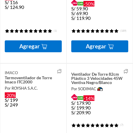
S/
116
-50%
S/
124.90
S/
59.90
S/
69.90
S/
119.90
(1)
(189)
Agregar
Agregar
IMACO
Ventilador De Torre 82cm
Termoventilador de Torre
Plástico 3 Velocidades 45W
Imaco ITC2000
Ventiva Negro/Blanco
Por ROYSHA S.A.C.
Por SODIMAC
-20%
-14%
S/
199
S/
179.90
S/
249
S/
199.90
S/
209.90
(7)