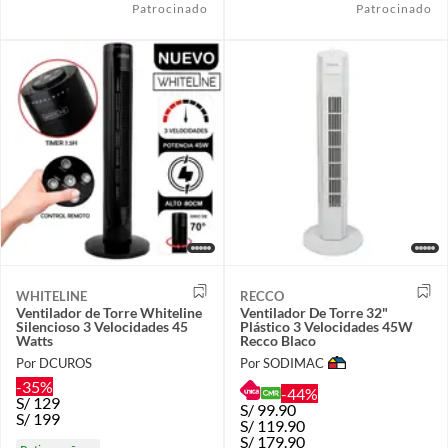
Patrocinado
Patrocinado
WHITELINE
RECCO
Ventilador de Torre Whiteline
Ventilador De Torre 32"
Silencioso 3 Velocidades 45
Plástico 3 Velocidades 45W
Watts
Recco Blaco
Por DCUROS
Por SODIMAC
-35%
-44%
S/
129
S/
99.90
S/
199
S/
119.90
S/
179.90