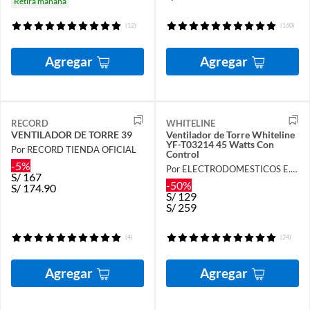
Retira mañana
(12)
(160)
Agregar
Agregar
RECORD
WHITELINE
VENTILADOR DE TORRE 39
Ventilador de Torre Whiteline
YF-T03214 45 Watts Con
Por RECORD TIENDA OFICIAL
Control
-5%
Por ELECTRODOMESTICOS E.I.R.L
S/
167
-50%
S/
174.90
S/
129
S/
259
(4)
(24)
Agregar
Agregar