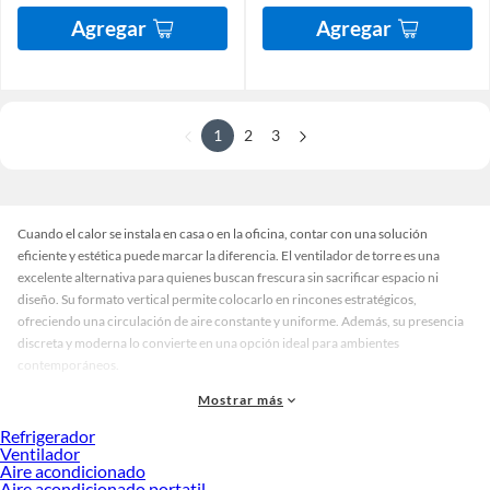
Agregar
Agregar
1
2
3
Cuando el calor se instala en casa o en la oficina, contar con una solución
eficiente y estética puede marcar la diferencia. El ventilador de torre es una
excelente alternativa para quienes buscan frescura sin sacrificar espacio ni
diseño. Su formato vertical permite colocarlo en rincones estratégicos,
ofreciendo una circulación de aire constante y uniforme. Además, su presencia
discreta y moderna lo convierte en una opción ideal para ambientes
contemporáneos.
Hoy en día, puedes encontrar ventiladores de torre en una amplia gama de
Mostrar más
estilos, colores y acabados. Desde modelos minimalistas en tonos neutros hasta
Refrigerador
versiones más sofisticadas con funciones avanzadas, hay opciones para cada
Ventilador
tipo de usuario. Algunos priorizan el silencio, otros ofrecen modos
Aire acondicionado
personalizables, y varios incluyen controles remotos o pantallas digitales. Esta
Aire acondicionado portatil