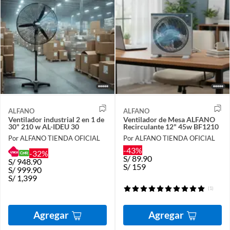
ALFANO
ALFANO
Ventilador industrial 2 en 1 de
Ventilador de Mesa ALFANO
30" 210 w AL-IDEU 30
Recirculante 12" 45w BF1210
Por ALFANO TIENDA OFICIAL
Por ALFANO TIENDA OFICIAL
-43%
-32%
S/
89.90
S/
948.90
S/
159
S/
999.90
S/
1,399
(1)
Agregar
Agregar