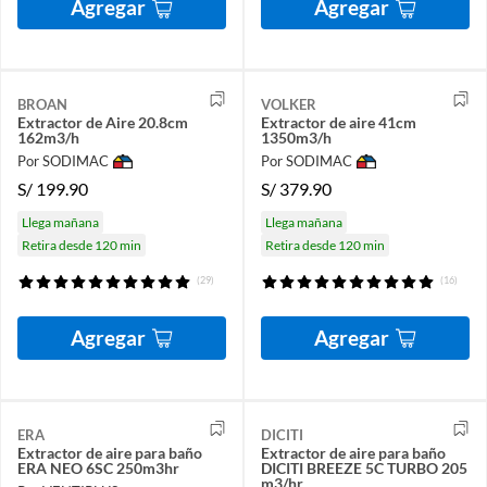
Agregar
Agregar
BROAN
VOLKER
Extractor de Aire 20.8cm
Extractor de aire 41cm
162m3/h
1350m3/h
Por SODIMAC
Por SODIMAC
S/
199.90
S/
379.90
Llega mañana
Llega mañana
Retira desde 120 min
Retira desde 120 min
(29)
(16)
Agregar
Agregar
ERA
DICITI
Extractor de aire para baño
Extractor de aire para baño
ERA NEO 6SC 250m3hr
DICITI BREEZE 5C TURBO 205
m3/hr