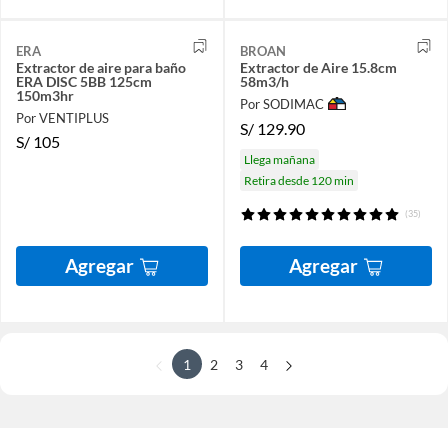
ERA
BROAN
Extractor de aire para baño
Extractor de Aire 15.8cm
ERA DISC 5BB 125cm
58m3/h
150m3hr
Por SODIMAC
Por VENTIPLUS
S/
129.90
S/
105
Llega mañana
Retira desde 120 min
(35)
Agregar
Agregar
1
2
3
4