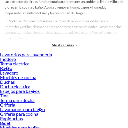
Un extractor de aire es fundamental para mantener un ambiente limpio y libre de
olores en la cocina o baño. Ayuda a remover humo, vapor y humedad,
mejorando la calidad del aire y la comodidad del hogar.
En Sodimac Perú encontrarás extractores de aire de diversos tamaños,
potencias y estilos, diseñados para adaptarse a tus necesidades. Desde modelos
compactos hasta sistemas más avanzados, cada extractor ofrece eficiencia y
facilidad de uso.
Mostrar más
Tipos de extractores de aire
Lavatorios para lavanderia
Existen diferentes tipos de extractores de aire según su instalación y función. Los
Inodoro
más comunes incluyen extractores de pared, techo y los de campana para
Terma electrica
cocinas, que permiten evacuar aire de manera efectiva y mantener el ambiente
Ba�o
libre de olores.
Lavadero
Muebles de cocina
Al elegir un extractor de aire, es importante considerar el tamaño del espacio y el
Duchas
caudal de extracción, que determina la rapidez con la que se renueva el aire. Esto
Ducha electrica
Espejos para ba�os
garantiza un funcionamiento eficiente y reduce problemas de humedad y malos
Tina
olores.
Terma para ducha
Griferia
Características y funciones
Lavamanos para ba�o
Los extractores de aire modernos cuentan con características que mejoran su
Griferia para cocina
Rapiduchas
desempeño y comodidad. Algunos modelos incluyen control de velocidad,
Bidet
sensores de humedad y temporizadores automáticos, que permiten ajustar la
Muebles para ba�o