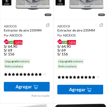
ABODOS
ABODOS
Extractor de aire 235MM
Extractor de aire 235MM
Por ABODOS
Por ABODOS
-58%
-58%
S/
64.90
S/
64.90
S/
69
S/
69
S/
156
S/
156
Llega
gratis
mañana
Llega
gratis
mañana
Retira mañana
Retira mañana
(4)
(4)
Agregar
Agregar
Patrocinado