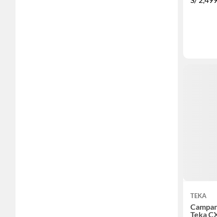
TEKA
Campan
Teka C