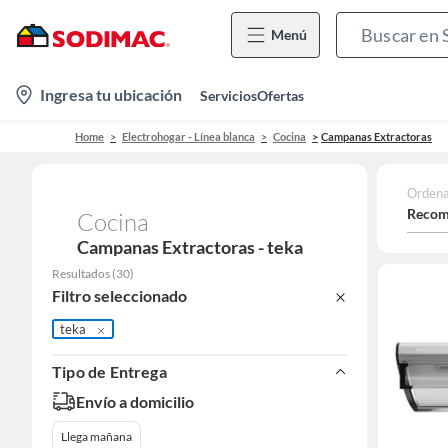
Menú
location-
Ingresa tu ubicación
Servicios
Ofertas
icon
Home
Electrohogar - Línea blanca
Cocina
Campanas Extractoras
Ordena
Recom
Cocina
Campanas Extractoras - teka
Resultados
(
30
)
Filtro seleccionado
teka
Tipo de Entrega
Envío a domicilio
Llega mañana