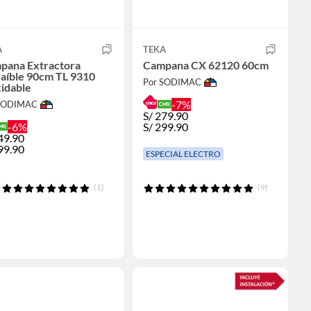
A
TEKA
pana Extractora
Campana CX 62120 60cm
raíble 90cm TL 9310
Por SODIMAC
idable
-7%
 SODIMAC
S/
279.90
-6%
S/
299.90
49.90
99.90
ESPECIAL ELECTRO
(1)
(9)