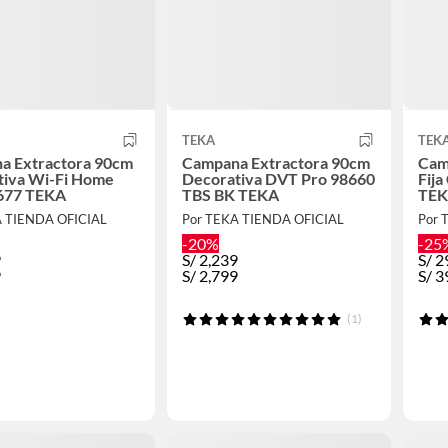
TEKA
TEK
a Extractora 90cm
Campana Extractora 90cm
Cam
tiva Wi-Fi Home
Decorativa DVT Pro 98660
Fij
677 TEKA
TBS BK TEKA
TE
A TIENDA OFICIAL
Por TEKA TIENDA OFICIAL
Por 
-20%
-25
9
S/
2,239
S/
2
9
S/
2,799
S/
3
(1)