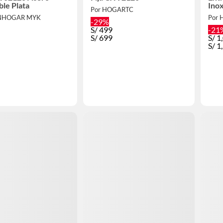
ble Plata
Inox
Por HOGARTC
CNHOGAR MYK
Por
-29%
S/
499
-21
S/
699
S/
1
S/
1