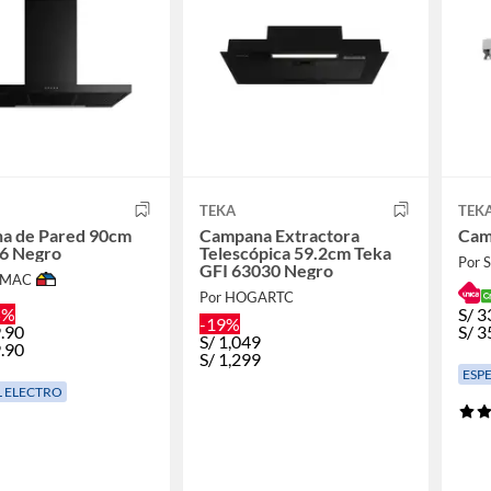
TEKA
TEK
a de Pared 90cm
Campana Extractora
Cam
6 Negro
Telescópica 59.2cm Teka
Por
GFI 63030 Negro
IMAC
Por HOGARTC
5%
S/
3
-19%
.90
S/
3
S/
1,049
.90
S/
1,299
ESP
L ELECTRO