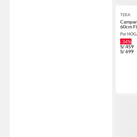
TEKA
Campan
60cm Fi
Por HO
-34%
S/
459
S/
699