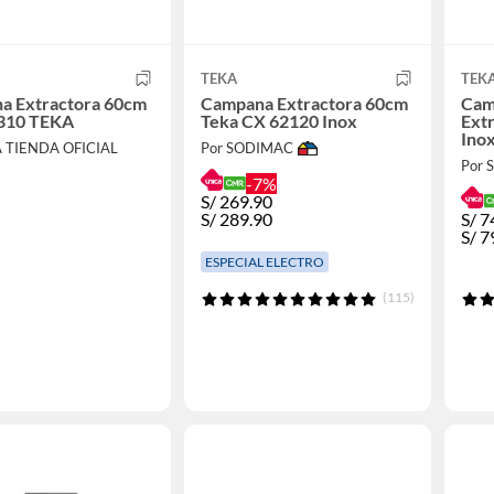
TEKA
TEK
a Extractora 60cm
Campana Extractora 60cm
Cam
6310 TEKA
Teka CX 62120 Inox
Ext
Inox
A TIENDA OFICIAL
Por SODIMAC
Por
-7%
S/
269.90
S/
289.90
S/
7
S/
7
ESPECIAL ELECTRO
(115)