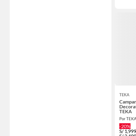
TEKA
Campan
Decora
TEKA
Por TEK
-20%
S/
1,99
S/
2,49