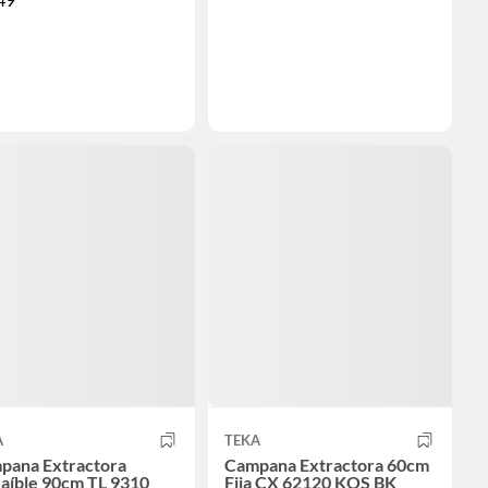
A
TEKA
pana Extractora
Campana Extractora 60cm
raíble 90cm TL 9310
Fija CX 62120 KOS BK