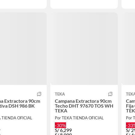
TEKA
TEK
a Extractora 90cm
Campana Extractora 90cm
Cam
tiva DSH 986 BK
Techo DHT 97670 TOS WH
Fij
TEKA
TE
A TIENDA OFICIAL
Por TEKA TIENDA OFICIAL
Por 
-30%
-33
9
S/
6,299
S/
2
9
S/
8,999
S/
4