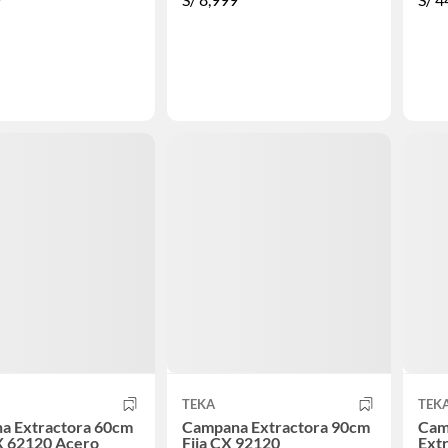
TEKA
TEK
a Extractora 60cm
Campana Extractora 90cm
Cam
X 62120 Acero
Fija CX 92120
Ext