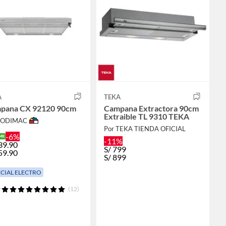
A
TEKA
pana CX 92120 90cm
Campana Extractora 90cm
Extraible TL 9310 TEKA
 SODIMAC
Por TEKA TIENDA OFICIAL
-6%
-11%
39.90
S/
799
59.90
S/
899
ECIAL ELECTRO
(12)