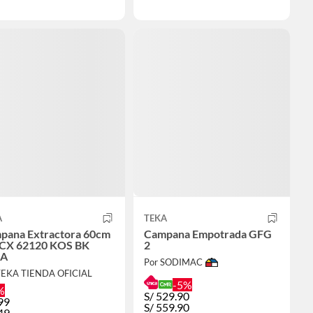
A
TEKA
pana Extractora 60cm
Campana Empotrada GFG
a CX 62120 KOS BK
2
KA
Por SODIMAC
TEKA TIENDA OFICIAL
-5%
%
S/
529.90
99
S/
559.90
49