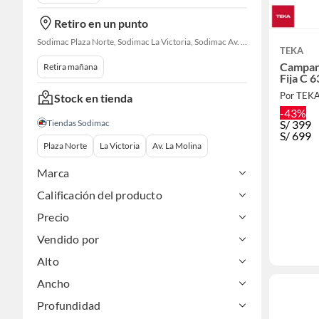
Retiro en un punto
Sodimac Plaza Norte, Sodimac La Victoria, Sodimac Av. La Molina
TEKA
Campan
Retira mañana
Fija C 
Por TEK
Stock en tienda
-43%
S/
399
Tiendas Sodimac
S/
699
Plaza Norte
La Victoria
Av. La Molina
Marca
Calificación del producto
Precio
Vendido por
Alto
Ancho
Profundidad