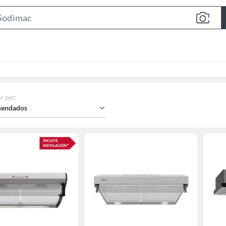
Search
Bar
r por
:
endados