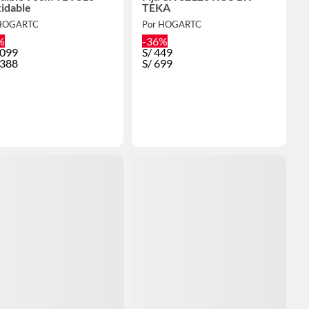
idable
TEKA
 HOGARTC
Por HOGARTC
%
-36%
,099
S/
449
,388
S/
699