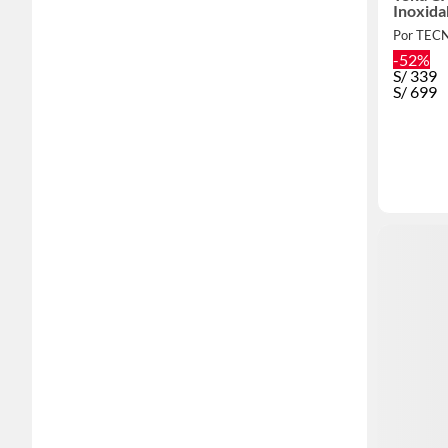
Inoxida
Por TE
-52%
S/
339
S/
699