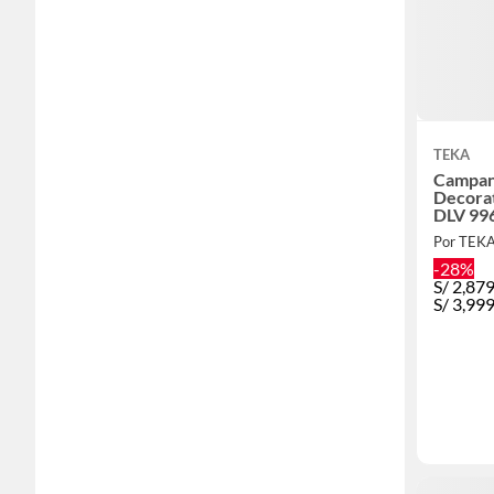
TEKA
Campan
Decora
DLV 99
Por TEK
-28%
S/
2,87
S/
3,99