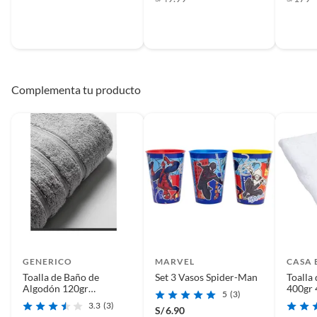
Complementa tu producto
GENERICO
MARVEL
CASA 
Toalla de Baño de
Set 3 Vasos Spider-Man
Toalla
Algodón 120gr
400gr 
5
(3)
40x170cm Plomo
3.3
(3)
S/
6.90