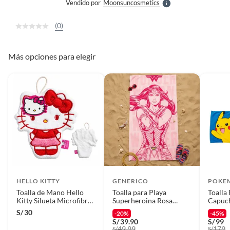
Vendido por
Moonsuncosmetics
S
(0)
Más opciones para elegir
HELLO KITTY
GENERICO
POKE
Toalla de Mano Hello
Toalla para Playa
Toalla
Kitty Silueta Microfibra
Superheroina Rosa
Capuch
con Colgador
140x70cm
North
S/
30
-20%
-45%
Pika
S/
39.90
S/
99
49.99
179
S/
S/