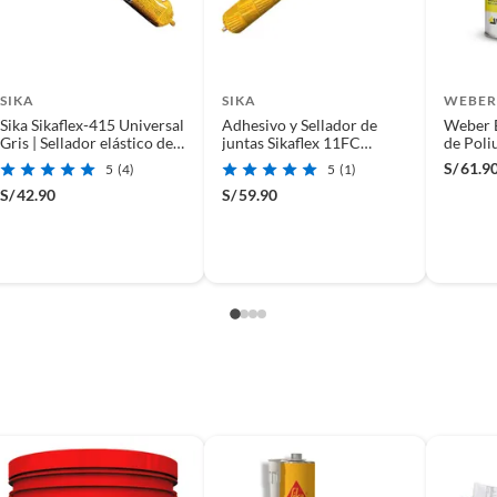
SIKA
SIKA
WEBER
Sika Sikaflex-415 Universal
Adhesivo y Sellador de
Weber 
Gris | Sellador elástico de
juntas Sikaflex 11FC
de Poli
poliuretano para juntas
Purform 600 ml Blanco
S/
61.9
5
(4)
5
(1)
600 ml
S/
42.90
S/
59.90