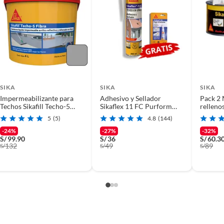
SIKA
SIKA
SIKA
Impermeabilizante para
Adhesivo y Sellador
Pack 2 
Techos Sikafill Techo-5
Sikaflex 11 FC Purform
relleno
Fibra Gris x 4L
Blanco x 300 ml +
Masifle
5
(5)
4.8
(144)
Sikabond-123 Gratis
-24%
-27%
-32%
S/
99.90
S/
36
S/
60.3
132
49
89
S/
S/
S/