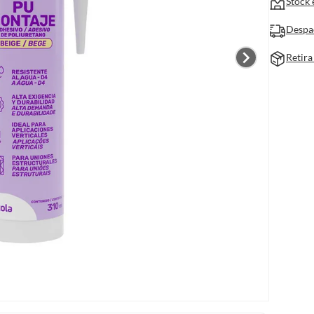
Stock 
Despa
Retira