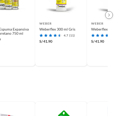
WEBER
WEBER
Espuma Expansiva
Weberflex 300 ml Gris
Weberflex 300
uretano 750 ml
4.7
(11)
0
S/
41.90
S/
41.90