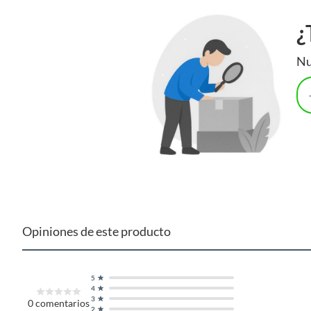
¿
Nu
Opiniones de este producto
5
4
3
0
comentarios
2