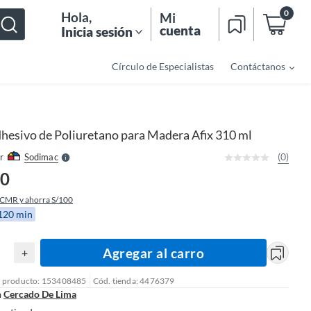
0
Hola
,
Mi
cuenta
Inicia sesión
Círculo de Especialistas
Contáctanos
o
f
n
I
r
e
hesivo de Poliuretano para Madera Afix 310 ml
l
l
e
(0)
r
Sodimac
S
90
 CMR y ahorra S/100
 120 min
Agregar al carro
+
l producto: 153408485
Cód. tienda: 4476379
n
Cercado De Lima