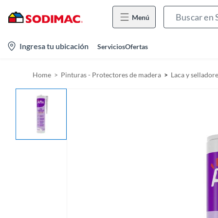
Menú
l
Ingresa tu ubicación
Servicios
Ofertas
o
c
Home
Pinturas - Protectores de madera
Laca y sellador
a
t
i
o
n
-
i
c
o
n