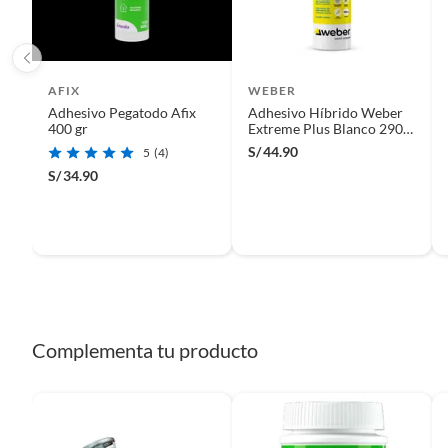
etc.).
AFIX
WEBER
Adhesivo Pegatodo Afix
Adhesivo Híbrido Weber
400 gr
Extreme Plus Blanco 290
ml
S/
44.90
5
(4)
S/
34.90
Complementa tu producto