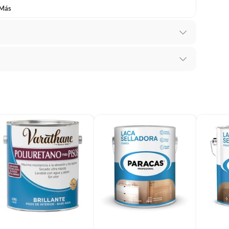
 Más
mbiar un pedido si cambias de opinión durante los
 solventes. Resistente al calor. Resistente a la intemperie
das sus etiquetas y/o en sus cajas cerradas con los
mbargo, tenemos
categorías que cuentan con plazos
 por la naturaleza de los productos, no se pueden