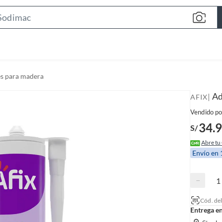
S
e
a
r
c
es para madera
h
B
Ad
|
AFIX
a
Vendido po
r
34.
S/
Abre tu
Envío en
−
Cód. de
Entrega e