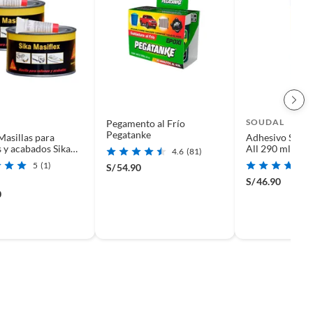
SOUDAL
Pegamento al Frío
Pegatanke
Masillas para
Adhesivo Super
s y acabados Sika
All 290 ml
4.6
(81)
x 600g
5
(1)
S/
54.90
S/
46.90
0