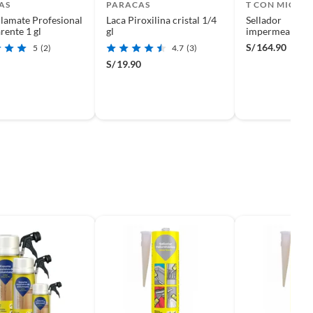
AS
PARACAS
T CON MICRO
llamate Profesional
Laca Piroxilina cristal 1/4
Sellador
rente 1 gl
gl
impermeabiliza
Techocreto blan
S/
164.90
5
(2)
4.7
(3)
S/
19.90