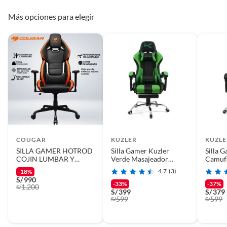
Más opciones para elegir
COUGAR
KUZLER
KUZLE
SILLA GAMER HOTROD
Silla Gamer Kuzler
Silla 
COJIN LUMBAR Y
Verde Masajeador
Camufl
CUELLO RECLINA 150°
Lumbar Reposapiés y
Lumbar
4.7
(3)
-18%
REPOSABRAZO 3D
Base Metálica RIK-101G
Base M
S/
990
AJUSTABLE
101C
-33%
-37%
1,200
S/
S/
399
S/
379
599
599
S/
S/