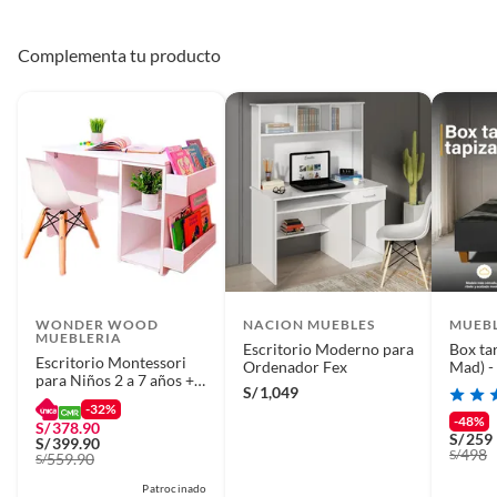
Complementa tu producto
WONDER WOOD
NACION MUEBLES
MUEB
MUEBLERIA
Escritorio Moderno para
Box ta
Escritorio Montessori
Ordenador Fex
Mad) -
para Niños 2 a 7 años +
Almoh
S/
1,049
Silla Wonder Wood
-32%
Muebleria con 2
-48%
S/
378.90
compartimientos y 2
S/
259
S/
399.90
portacuentos Blanco
498
S/
559.90
S/
Patrocinado