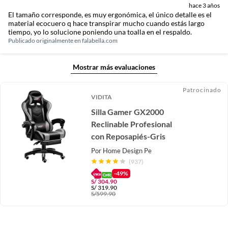
hace 3 años
El tamaño corresponde, es muy ergonómica, el único detalle es el
material ecocuero q hace transpirar mucho cuando estás largo
tiempo, yo lo solucione poniendo una toalla en el respaldo.
Publicado originalmente en
falabella.com
Mostrar más evaluaciones
Patrocinado
VIDITA
Silla Gamer GX2000
Reclinable Profesional
con Reposapiés-Gris
Por
Home Design Pe
(937)
-49%
S/
304.90
S/
319.90
S/
599.90