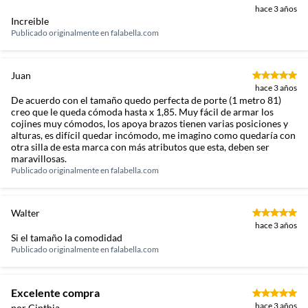
hace 3 años
Increible
Publicado originalmente en
falabella.com
Juan
hace 3 años
De acuerdo con el tamaño quedo perfecta de porte (1 metro 81)
creo que le queda cómoda hasta x 1,85. Muy fácil de armar los
cojines muy cómodos, los apoya brazos tienen varias posiciones y
alturas, es difícil quedar incómodo, me imagino como quedaría con
otra silla de esta marca con más atributos que esta, deben ser
maravillosas.
Publicado originalmente en
falabella.com
Walter
hace 3 años
Si el tamaño la comodidad
Publicado originalmente en
falabella.com
Excelente compra
hace 3 años
por Cinthia