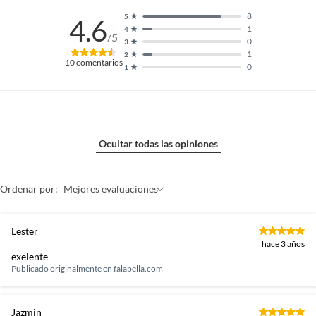
8
5
4.6
1
4
/5
0
3
1
2
10
comentarios
0
1
Ocultar todas las opiniones
Ordenar por:
Mejores evaluaciones
Lester
hace 3 años
exelente
Publicado originalmente en
falabella.com
Jazmin