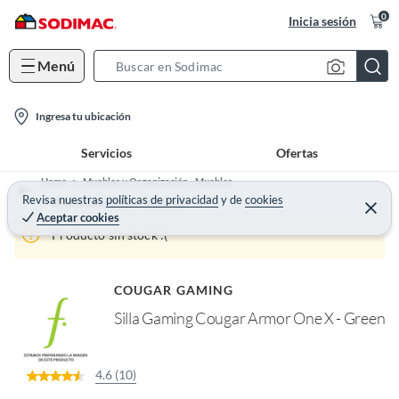
0
Inicia sesión
Menú
S
e
l
a
Ingresa tu ubicación
o
r
Servicios
Ofertas
c
c
a
h
Home
Muebles y Organización - Muebles
t
Revisa nuestras
políticas de privacidad
y
de
cookies
B
Muebles de Oficina y Escritorio
C
Aceptar cookies
e
i
a
r
Producto sin stock :(
o
r
r
a
n
r
-
COUGAR GAMING
i
Silla Gaming Cougar Armor One X - Green
c
o
n
4.6 (10)