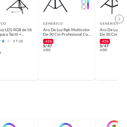
ICO
GENERICO
GENERICO
luz LED RGB de 56
Aro De Luz Rgb Multicolor
Aro De Luz Rgb
ara Táctil +
De 30 Cm Profesional Con
De 30 Cm Prof
 + Control Remoto
Tripode 2.10 m
Tripode 2.10 m
3.7
(3)
-41%
-41%
S/
47
S/
47
80
80
S/
S/
0