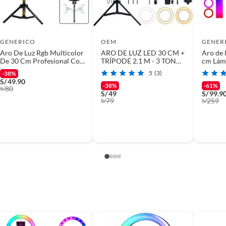
GENERICO
OEM
GENER
Aro De Luz Rgb Multicolor
ARO DE LUZ LED 30 CM +
Aro de 
led anillo 30
De 30 Cm Profesional Con
TRÍPODE 2.1 M - 3 TONOS
cm Lámp
Tripode 2.10 m
DE LUZ
Trípode
5
(3)
-38%
S/
49.90
-38%
-61%
80
to nuevo
S/
S/
49
S/
99.9
79
259
S/
S/
 10