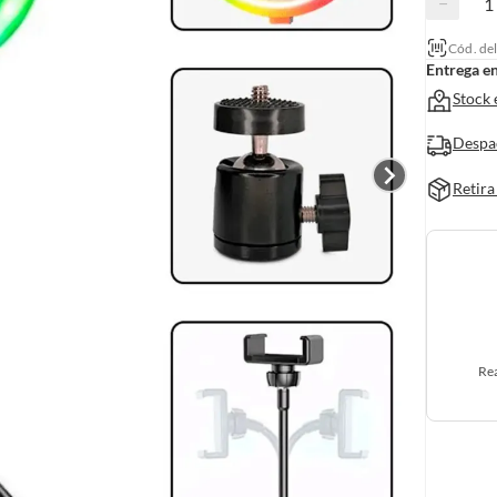
−
Cód. de
Entrega e
Stock 
Despa
Retira
Rea