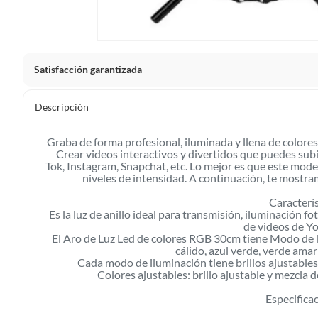
Satisfacción garantizada
Nuestra
Satisfacción garantizada
te permite devolver o ca
Descripción
primeros 30 días desde que lo recibes.
Lo debes entregar tal y como lo recibiste, sin uso, con to
Graba de forma profesional, iluminada y llena de colore
sellos originales.
Crear videos interactivos y divertidos que puedes subir
Tok, Instagram, Snapchat, etc. Lo mejor es que este mode
niveles de intensidad. A continuación, te mostram
Esto aplica para la mayoría de nuestros productos, sin e
diferentes, otras que son más restrictivas y algunas que,
Caracterís
Es la luz de anillo ideal para transmisión, iluminación fo
devolver ni cambiar
. Conoce cuáles son:
de videos de Yo
El Aro de Luz Led de colores RGB 30cm tiene Modo de luz
cálido, azul verde, verde amaril
No tienen devolución o cambio si cambias de opinión
Cada modo de iluminación tiene brillos ajustables
Colores ajustables: brillo ajustable y mezcla d
Alimentos y bebidas.
Productos digitales (descarga inmediata).
Especifica
Productos de segunda mano o reacondicionados.