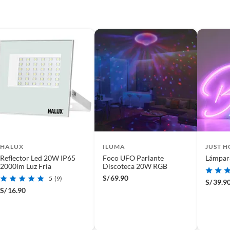
HALUX
ILUMA
JUST 
Reflector Led 20W IP65
Foco UFO Parlante
Lámpar
2000lm Luz Fría
Discoteca 20W RGB
S/
69.90
5
(9)
S/
39.9
S/
16.90