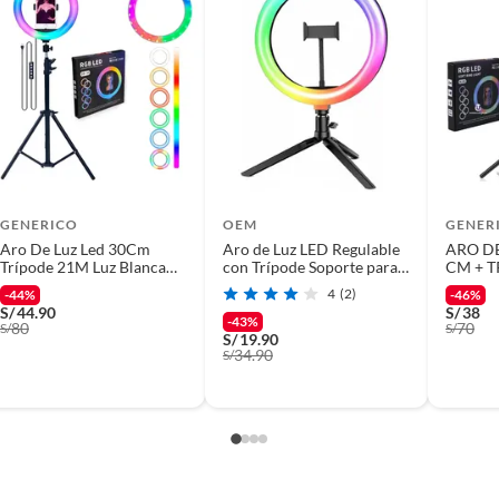
GENERICO
OEM
GENER
Aro De Luz Led 30Cm
Aro de Luz LED Regulable
ARO DE
Trípode 21M Luz Blanca
con Trípode Soporte para
CM + 
Calida RGB
Móvil para Selfies Tiktoker
4
(2)
-44%
-46%
y Streaming en Vivo
S/
44.90
S/
38
-43%
80
70
S/
S/
S/
19.90
34.90
S/