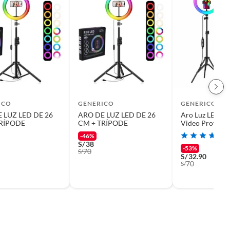
ICO
GENERICO
GENERICO
 LUZ LED DE 26
ARO DE LUZ LED DE 26
Aro Luz LED R
TRÍPODE
CM + TRÍPODE
Video Profesio
streaming + Tr
-46%
S/
38
-53%
70
S/
S/
32.90
70
S/