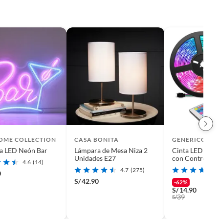
HOME COLLECTION
CASA BONITA
GENERICO
a LED Neón Bar
Lámpara de Mesa Niza 2
Cinta LED x 5 
Unidades E27
con Control
4.6
(14)
4.7
(275)
0
S/
42.90
-62%
S/
14.90
39
S/