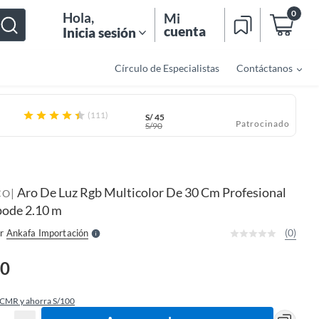
0
Hola
,
Mi
cuenta
Inicia sesión
Círculo de Especialistas
Contáctanos
(111)
S/
45
Patrocinado
S/
90
o
f
n
I
Aro De Luz Rgb Multicolor De 30 Cm Profesional
|
r
CO
e
pode 2.10 m
l
l
e
(0)
r
Ankafa Importación
S
90
 CMR y ahorra S/100