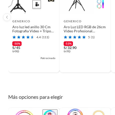
etc.).
Tipo accesorio de fotografía
Trípode
GENERICO
GENERICO
Aro luz led anillo 30 Cm
Aro Luz LED RGB de 26cm
Modelo
Aro luz 
Fotografia Video + Tripode
Video Profesional
2.1 Metros
streaming + Trípode
4.4
(111)
5
(1)
-50%
-53%
Detalle de la Condición
produc
S/
45
S/
32.90
90
70
S/
S/
Patrocinado
Hecho en
China
Dimensiones
40 x 5 x
Requiere Serial Number
No
Más opciones para elegir
Color
negro