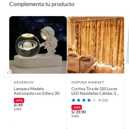
Complementa tu producto
GENERICO
INSPIRA MARKET
Lampara Modelo
Cortina Tira de 320 Luces
Astronauta con Esfera 3D
LED Navideñas Cálidas 3m
x 3m-
4
(12)
-45%
S/
49
-34%
89
S/
S/
39.90
60
S/