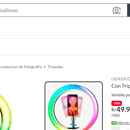
S
e
a
r
c
h
B
a
ccesorios de fotografía
Trípodes
r
GENERI
Con Tri
Vendido po
-38%
49.
S/
80
S/
Abre tu