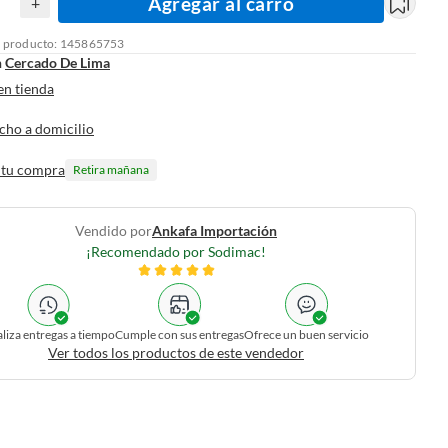
Agregar al carro
+
l producto: 145865753
n
Cercado De Lima
en tienda
cho a domicilio
 tu compra
Retira mañana
Vendido por
Ankafa Importación
¡Recomendado por Sodimac!
liza entregas a tiempo
Cumple con sus entregas
Ofrece un buen servicio
Ver todos los productos de este vendedor