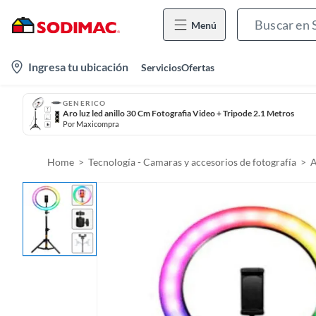
Menú
l
Ingresa tu ubicación
Servicios
Ofertas
o
c
GENERICO
Aro luz led anillo 30 Cm Fotografia Video + Tripode 2.1 Metros
a
Por
Maxicompra
t
i
Home
Tecnología - Camaras y accesorios de fotografía
A
o
n
-
i
c
o
n