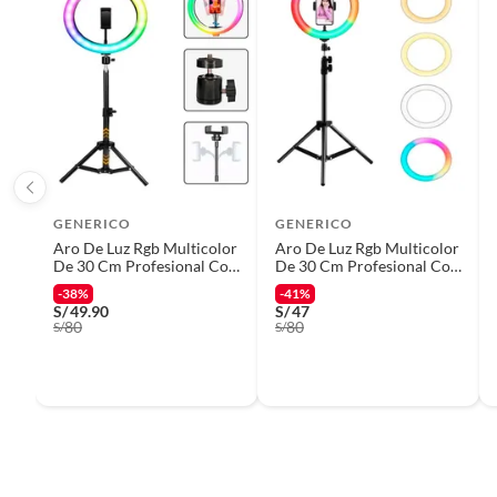
GENERICO
GENERICO
Aro De Luz Rgb Multicolor
Aro De Luz Rgb Multicolor
De 30 Cm Profesional Con
De 30 Cm Profesional Con
Tripode 2.10 m
Tripode 2.10 m
-38%
-41%
S/
49.90
S/
47
80
80
S/
S/