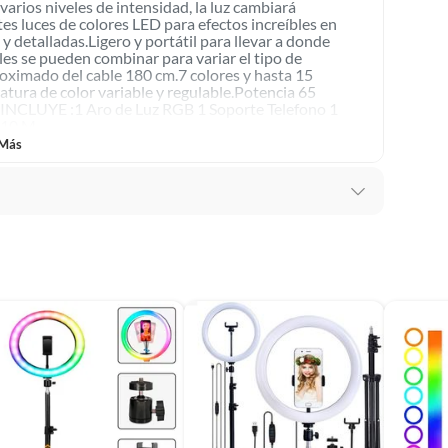
arios niveles de intensidad, la luz cambiará
es luces de colores LED para efectos increíbles en
detalladas.Ligero y portátil para llevar a donde
uales se pueden combinar para variar el tipo de
ximado del cable 180 cm.7 colores y hasta 15
tura de color variable y regulable.Potencia 65
(incluye asientos de inodoro con empaque abierto).
 INCLUYE :
1 Aro de Luz RGB
1 Soporte Telefono 1
.10 M
 Más
s de devolución y cambio:
so y otros productos para asfalto.
rodomésticos, tecnología, línea blanca, colchones, muebles,
olo por falla de fabrica
, sin uso y deberá contar con todos sus accesorios,
diciones (sin rayas, piquetes, abolladuras, manchas,
al,Plástico