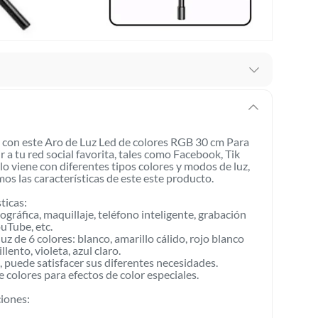
mbiar un pedido si cambias de opinión durante los
das sus etiquetas y/o en sus cajas cerradas con los
s con este Aro de Luz Led de colores RGB 30 cm Para
 a tu red social favorita, tales como Facebook, Tik
lo viene con diferentes tipos colores y modos de luz,
os las características de este este producto.
mbargo, tenemos
categorías que cuentan con plazos
 por la naturaleza de los productos, no se pueden
ticas:
tográfica, maquillaje, teléfono inteligente, grabación
uTube, etc.
 de 6 colores: blanco, amarillo cálido, rojo blanco
lento, violeta, azul claro.
, puede satisfacer sus diferentes necesidades.
e colores para efectos de color especiales.
ciones: