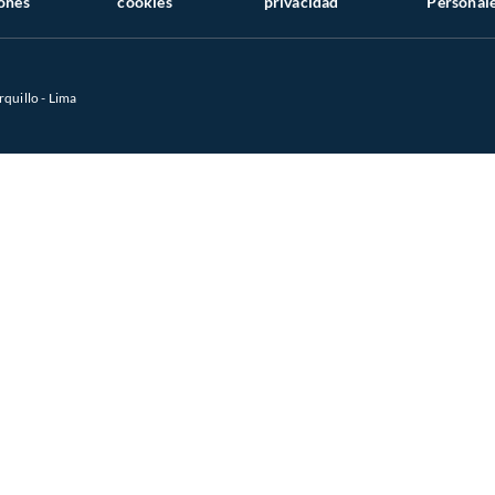
ones
cookies
privacidad
Personal
rquillo - Lima