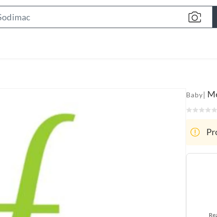
S
e
a
r
c
h
B
Me
|
Baby
a
r
Pr
Rea