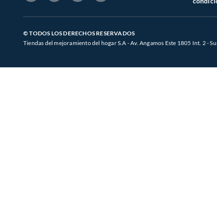
condici
© TODOS LOS DERECHOS RESERVADOS
Tiendas del mejoramiento del hogar S.A - Av. Angamos Este 1805 Int. 2 - Su