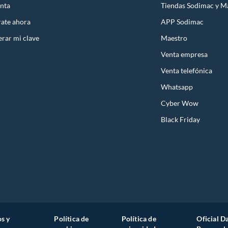
nta
Tiendas Sodimac y M
rate ahora
APP Sodimac
rar mi clave
Maestro
Venta empresa
Venta telefónica
Whatsapp
Cyber Wow
Black Friday
s y
Política de
Política de
Oficial D