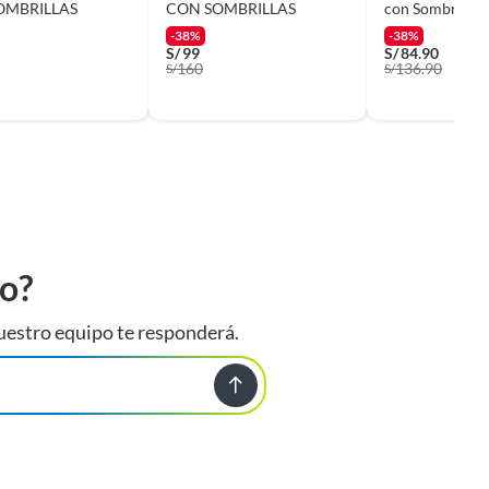
OMBRILLAS
CON SOMBRILLAS
con Sombrilla 
Amarillo XC6
-38%
-38%
S/
99
S/
84.90
160
136.90
S/
S/
to?
uestro equipo te responderá.