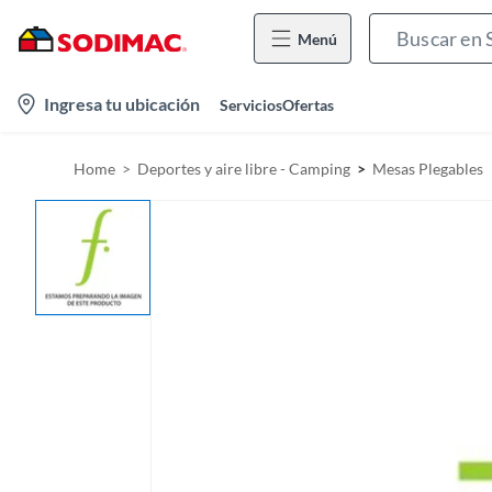
Menú
l
Ingresa tu ubicación
Servicios
Ofertas
o
c
Home
Deportes y aire libre - Camping
Mesas Plegables
a
t
i
o
n
-
i
c
o
n