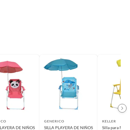
ICO
GENERICO
KELLER
PLAYERA DE NIÑOS
SILLA PLAYERA DE NIÑOS
Silla para Niño