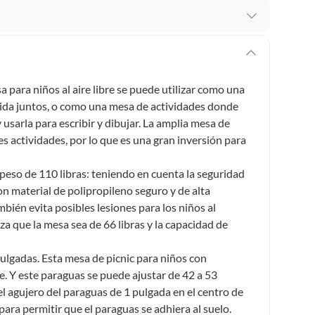
mbiar un pedido si cambias de opinión durante los
das sus etiquetas y/o en sus cajas cerradas con los
a para niños al aire libre se puede utilizar como una
ida juntos, o como una mesa de actividades donde
usarla para escribir y dibujar. La amplia mesa de
mbargo, tenemos
categorías que cuentan con plazos
s actividades, por lo que es una gran inversión para
 por la naturaleza de los productos, no se pueden
peso de 110 libras: teniendo en cuenta la seguridad
on material de polipropileno seguro y de alta
mbién evita posibles lesiones para los niños al
a que la mesa sea de 66 libras y la capacidad de
ulgadas. Esta mesa de picnic para niños con
te. Y este paraguas se puede ajustar de 42 a 53
l agujero del paraguas de 1 pulgada en el centro de
para permitir que el paraguas se adhiera al suelo.