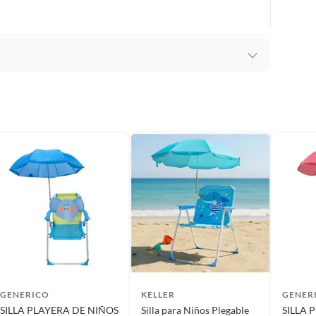
(incluye asientos de inodoro con empaque abierto).
s de devolución y cambio:
so y otros productos para asfalto.
 en caso detectar defectos de fabrica
rodomésticos, tecnología, línea blanca, colchones, muebles,
, sin uso y deberá contar con todos sus accesorios,
o Nuevo en caja sellada
diciones (sin rayas, piquetes, abolladuras, manchas,
GENERICO
KELLER
GENER
SILLA PLAYERA DE NIÑOS
Silla para Niños Plegable
SILLA 