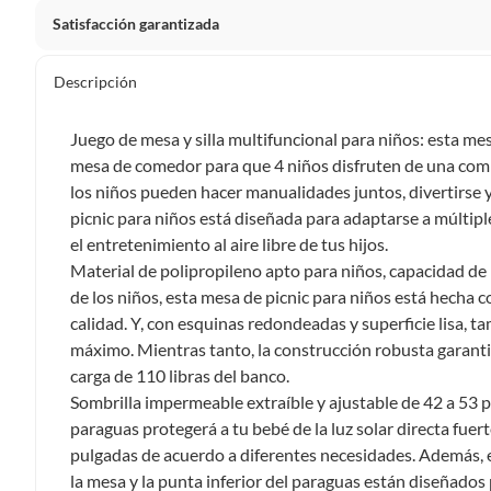
Satisfacción garantizada
Nuestra
Satisfacción garantizada
te permite devolver o ca
Descripción
primeros 30 días desde que lo recibes.
Lo debes entregar tal y como lo recibiste, sin uso, con to
Juego de mesa y silla multifuncional para niños: esta mes
sellos originales.
mesa de comedor para que 4 niños disfruten de una com
los niños pueden hacer manualidades juntos, divertirse y 
Esto aplica para la mayoría de nuestros productos, sin e
picnic para niños está diseñada para adaptarse a múltiple
diferentes, otras que son más restrictivas y algunas que,
el entretenimiento al aire libre de tus hijos.
devolver ni cambiar
. Conoce cuáles son:
Material de polipropileno apto para niños, capacidad de 
de los niños, esta mesa de picnic para niños está hecha c
No tienen devolución o cambio si cambias de opinión
calidad. Y, con esquinas redondeadas y superficie lisa, ta
Alimentos y bebidas.
máximo. Mientras tanto, la construcción robusta garantiz
carga de 110 libras del banco.
Productos digitales (descarga inmediata).
Sombrilla impermeable extraíble y ajustable de 42 a 53 p
Productos de segunda mano o reacondicionados.
paraguas protegerá a tu bebé de la luz solar directa fuer
Productos hechos o cortados a medida.
pulgadas de acuerdo a diferentes necesidades. Además, e
Pinturas color a pedido.
la mesa y la punta inferior del paraguas están diseñados 
Plantas naturales.