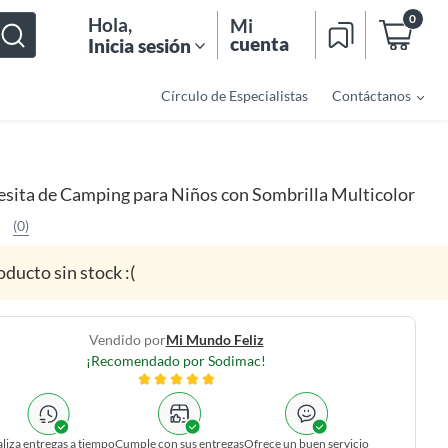
0
Hola
,
Mi
cuenta
Inicia sesión
Círculo de Especialistas
Contáctanos
sita de Camping para Niños con Sombrilla Multicolor
(0)
oducto sin stock :(
Vendido por
Mi Mundo Feliz
¡Recomendado por Sodimac!
liza entregas a tiempo
Cumple con sus entregas
Ofrece un buen servicio