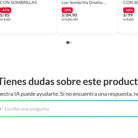
re armado
CON SOMBRILLAS
con Sombrilla Diseño
CON S
Tiburón Celeste XC6
-47%
-38%
-38%
S/
85
S/
84.90
S/
99
160
136.90
160
S/
S/
S/
Tienes dudas sobre este produc
estra IA puede ayudarte. Si no encuentra una respuesta, n
Escribe una pregunta