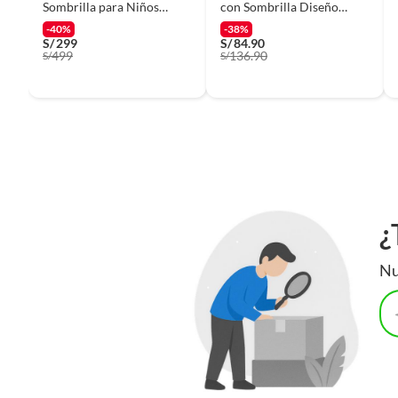
Características
Requie
Sombrilla para Niños
con Sombrilla Diseño
«TAVOLO»
Tiburón Celeste XC6
-40%
-38%
S/
299
S/
84.90
499
136.90
S/
Número de personas
S/
4
Largo
50 cm
Material
Otros
Alto del producto armado
50
¿
Nu
Ancho del producto armado
50
Peso del producto
5