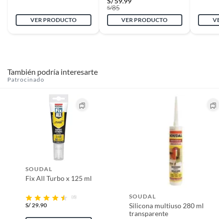
S/
59.99
85
S/
VER PRODUCTO
VER PRODUCTO
V
También podría interesarte
Patrocinado
SOUDAL
Fix All Turbo x 125 ml
SOUDAL
(6)
S/
29.90
Silicona multiuso 280 ml
transparente