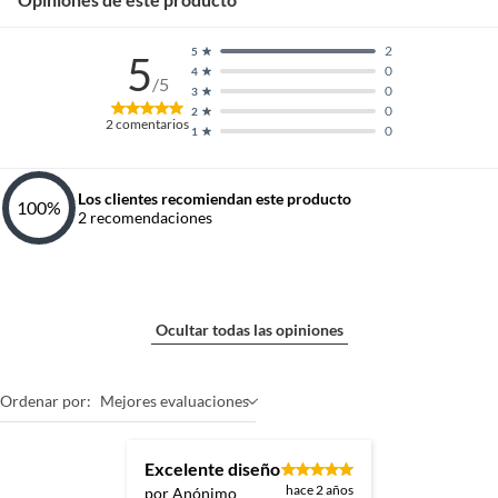
2
5
5
0
4
/5
0
3
0
2
2
comentarios
0
1
Los clientes recomiendan este producto
100
%
2
recomendaciones
Ocultar todas las opiniones
Ordenar por:
Mejores evaluaciones
Excelente diseño
hace 2 años
por Anónimo