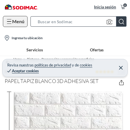
0
Inicia sesión
Menú
S
e
l
a
Ingresa tu ubicación
o
r
Servicios
Ofertas
c
c
a
h
Home
Pinturas - Preparación y reparación superficies
t
Revisa nuestras
políticas de privacidad
y
de
cookies
B
Masillas y Pastas de retape
C
Aceptar cookies
5 (2)
e
IMPORTADO MC
i
a
r
o
r
r
PAPEL TAPIZ BLANCO 3D ADHESIVA SET
a
n
r
-
i
c
o
n