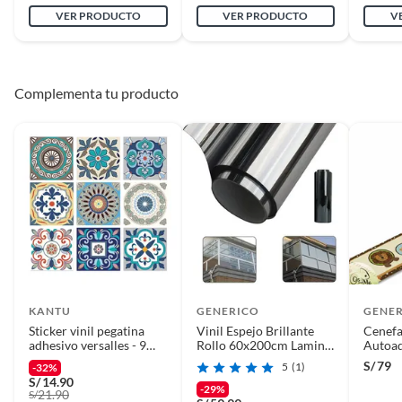
VER PRODUCTO
VER PRODUCTO
V
Complementa tu producto
KANTU
GENERICO
GENE
Sticker vinil pegatina
Vinil Espejo Brillante
Cenefa
adhesivo versalles - 9
Rollo 60x200cm Lamina
Autoad
unidades
Espejo Ventana Negro
Decora
S/
79
5
(1)
-32%
Amaril
S/
14.90
5.92 m
-29%
21.90
S/