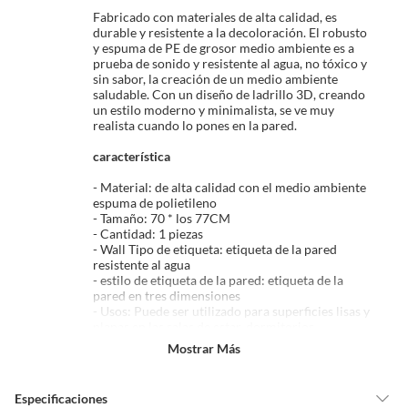
Fabricado con materiales de alta calidad, es
Esto aplica para la mayoría de nuestros productos, sin embargo, tenemos
durable y resistente a la decoloración. El robusto
categorías que cuentan con plazos diferentes, otras que son más
y espuma de PE de grosor medio ambiente es a
restrictivas y algunas que, por la naturaleza de los productos, no se
prueba de sonido y resistente al agua, no tóxico y
sin sabor, la creación de un medio ambiente
pueden devolver ni cambiar
. Conoce cuáles son:
saludable. Con un diseño de ladrillo 3D, creando
un estilo moderno y minimalista, se ve muy
No tienen devolución o cambio si cambias de opinión
realista cuando lo pones en la pared.
Alimentos y bebidas.
característica
Productos digitales (descarga inmediata).
- Material: de alta calidad con el medio ambiente
Productos de segunda mano o reacondicionados.
espuma de polietileno
Productos hechos o cortados a medida.
- Tamaño: 70 * los 77CM
- Cantidad: 1 piezas
Pinturas color a pedido.
- Wall Tipo de etiqueta: etiqueta de la pared
Plantas naturales.
resistente al agua
- estilo de etiqueta de la pared: etiqueta de la
Productos que hayan sido previamente instalados previamente
pared en tres dimensiones
(incluye asientos de inodoro con empaque abierto).
- Usos: Puede ser utilizado para superficies lisas y
planas en las salas de estar, dormitorios,
Baterías de auto.
restaurantes de pared de televisión, oficinas, etc.
Mostrar Más
Motocicletas.
- Las 3D de ladrillos diseño se ve muy realista.
Otros plazos para devolución y cambio
- Muy suave para evitar que los niños toquen la
Especificaciones
pared.