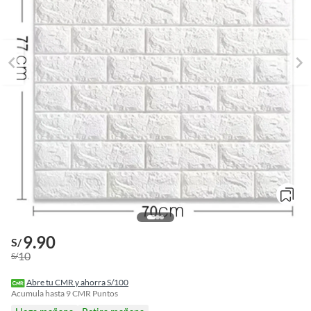
9.90
o
S/
f
10
S/
n
I
r
Abre tu CMR y ahorra S/100
e
Acumula hasta
9
CMR Puntos
l