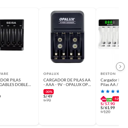
WARE
OPALUX
BESTON
DOR PILAS
CARGADOR DE PILAS AA
Cargador Inteli
GABLES DOBLE
- AAA - 9V - OPALUX OP-
Pilas AA / AA
RIPLE AAA
BC8021
Pantalla LCD 4
-30%
0
S/
49
-52%
70
S/
S/
57.90
S/
61.99
120
S/