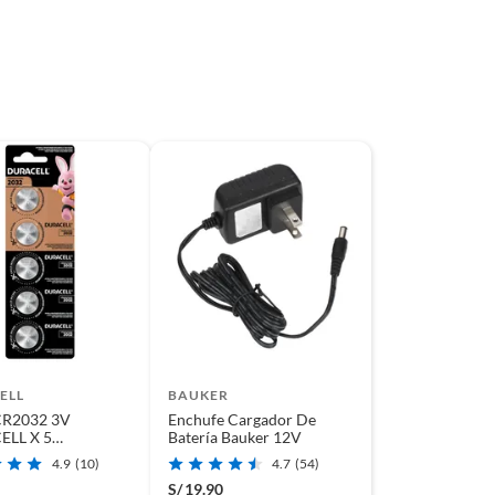
ELL
BAUKER
CR2032 3V
Enchufe Cargador De
LL X 5
Batería Bauker 12V
DES
4.9
(10)
4.7
(54)
S/
19.90