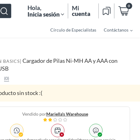
0
Hola
,
Mi
cuenta
Inicia sesión
Círculo de Especialistas
Contáctanos
Cargador de Pilas Ni-MH AA y AAA con
|
 BASICS
 USB
(0)
oducto sin stock :(
Vendido por
Mariella's Warehouse
as entregas con demora
Suele cancelar pedidos
Ofrece un buen servicio