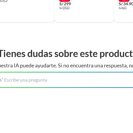
57
S/
S/
299
S/
34.9
350
60
S/
S/
Tienes dudas sobre este produc
estra IA puede ayudarte. Si no encuentra una respuesta, n
Escribe una pregunta