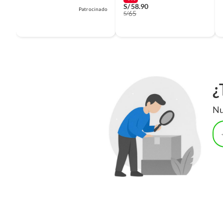
S/
58.90
Patrocinado
65
S/
¿
Nu