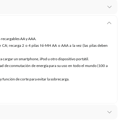
mbiar un pedido si cambias de opinión durante los
das sus etiquetas y/o en sus cajas cerradas con los
s recargables AA y AAA.
de CA; recarga 2 o 4 pilas Ni-MH AA o AAA a la vez (las pilas deben
mbargo, tenemos
categorías que cuentan con plazos
 cargar un smartphone, iPod u otro dispositivo portátil.
 por la naturaleza de los productos, no se pueden
cidad de conmutación de energía para su uso en todo el mundo (100 a
 función de corte para evitar la sobrecarga.