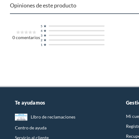
Opiniones de este producto
5
4
3
0
comentarios
2
1
Te ayudamos
Gesti
Mi cue
LIbro de reclamaciones
Regíst
Centro de ayuda
Recupe
Servicio al cliente