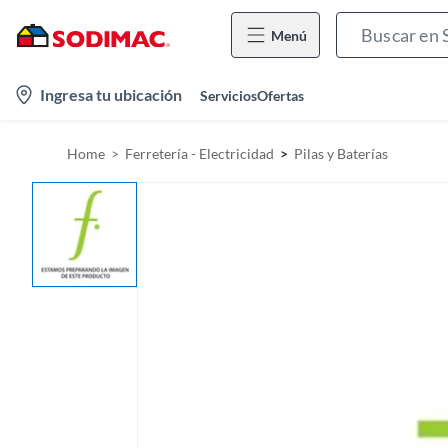
Menú
l
Ingresa tu ubicación
Servicios
Ofertas
o
c
Home
Ferretería - Electricidad
Pilas y Baterías
a
t
i
o
n
-
i
c
o
n