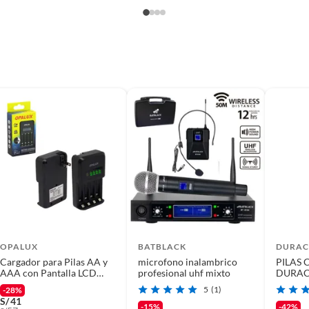
OPALUX
BATBLACK
DURAC
Cargador para Pilas AA y
microfono inalambrico
PILAS 
AAA con Pantalla LCD
profesional uhf mixto
DURACE
OPALUX OP-BC9012L
UNIDA
5
(1)
-28%
S/
41
-15%
-42%