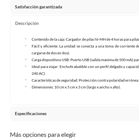
Satisfacción garantizada
Nuestra
Satisfacción garantizada
te permite devolver o ca
Descripción
primeros 30 días desde que lo recibes.
Lo debes entregar tal y como lo recibiste, sin uso, con to
Contenido de la caja: Cargador de pilas Ni-MH de 4 horas para pila
sellos originales.
Fácil y eficiente: La unidad se conecta a una toma de corriente 
cargarse de dos en dos).
Esto aplica para la mayoría de nuestros productos, sin e
Carga dispositivos USB: Puerto USB (salida máxima de 500 mA) para
diferentes, otras que son más restrictivas y algunas que,
Ideal para viajar: Enchufe abatible con un perfil delgado y capa
devolver ni cambiar
. Conoce cuáles son:
240 AC).
Características de seguridad: Protección contra polaridad errónea y
Dimensiones: 10 cm x 5 cm x 3 cm (largo x ancho x alto).
No tienen devolución o cambio si cambias de opinión
Alimentos y bebidas.
Productos digitales (descarga inmediata).
Especificaciones
Productos de segunda mano o reacondicionados.
Productos hechos o cortados a medida.
Pinturas color a pedido.
Hecho en
China
Más opciones para elegir
Plantas naturales.