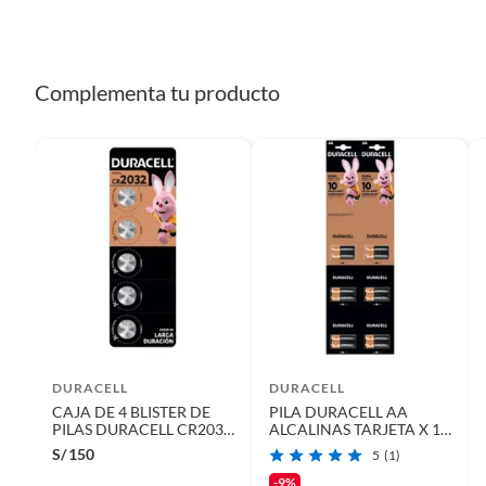
Complementa tu producto
DURACELL
DURACELL
CAJA DE 4 BLISTER DE
PILA DURACELL AA
PILAS DURACELL CR2032
ALCALINAS TARJETA X 12
BL5
UNIDADES
S/
150
5
(1)
-9%