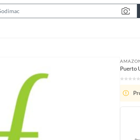
S
e
a
r
c
h
B
AMAZON
a
Puerto
r
Pr
Poc